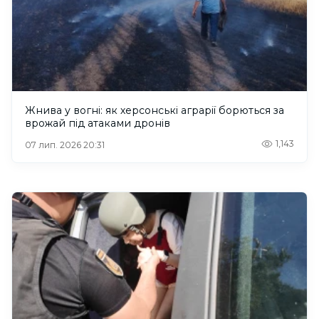
Жнива у вогні: як херсонські аграрії борються за
врожай під атаками дронів
1,143
07 лип. 2026 20:31