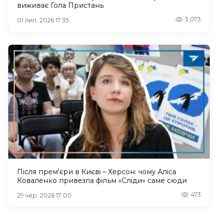
виживає Гола Пристань
3,073
01 лип. 2026 17:35
Після прем'єри в Києві – Херсон: чому Аліса
Коваленко привезла фільм «Сліди» саме сюди
473
29 чер. 2026 17:00