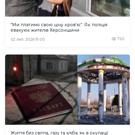
“Ми платимо свою ціну кров'ю”. Як поліція
евакуює жителів Херсонщини
720
02 лип. 2026 19:00
Життя без світла, газу та хліба: як в окупації