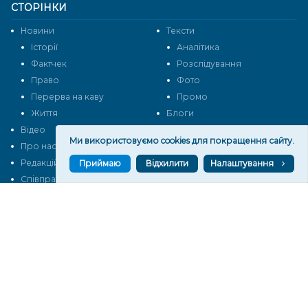
СТОРІНКИ
Новини
Тексти
Історії
Аналітика
Фактчек
Розслідування
Право
Фото
Перерва на каву
Промо
Життя
Блоги
Відео
Архів
Ми використовуємо cookies для покращення сайту.
Про нас
Контакти
Редакційна політика
Політика конфіденційності
Приймаю
Відхилити
Налаштування
Cпівпраця
КОНТАКТИ
Редакційний відділ:
ilona.polesova@gmail.com
vgorunews@gmail.com
lvgoru@gmail.com
team@vgoru.org