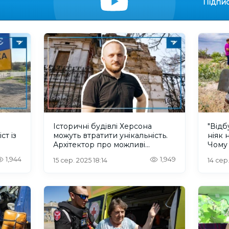
Підпис
Історичні будівлі Херсона
"Відб
ст із
можуть втратити унікальність.
ніяк 
Архітектор про можливі
Чому 
я на
виклики відбудови після війни
Херс
1,944
1,949
15 сер. 2025 18:14
14 сер.
люди