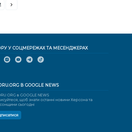
2
ОРУ У СОЦМЕРЕЖАХ ТА МЕСЕНДЖЕРАХ
ORU.ORG В GOOGLE NEWS
RU.ORG в GOOGLE NEWS
писуйтеся, щоб знати останні новини Херсона та
сонщини сьогодні
дписатися