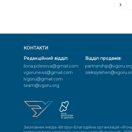
КОНТАКТИ
Редакційний відділ:
Відділ продажів:
ilona.polesova@gmail.com
partnership@vgoru.or
vgorunews@gmail.com
oleksiylehen@vgoru.o
lvgoru@gmail.com
team@vgoru.org
Засновник медіа «Вгору» Благодійна організація «Фон
милосердя та здоров'я», ознака неприбутковості - 003