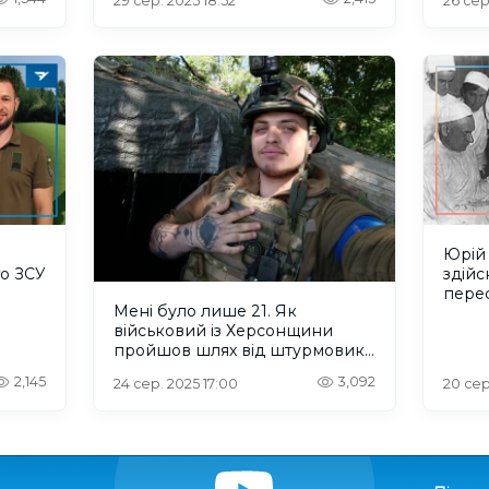
29 сер. 2025 18:52
26 сер
Юрій 
го ЗСУ
здійс
пере
Мені було лише 21. Як
військовий із Херсонщини
пройшов шлях від штурмовика
до рекрутера
2,145
3,092
24 сер. 2025 17:00
20 сер