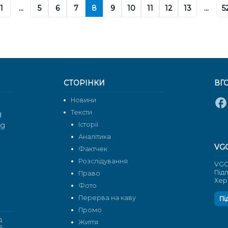
1
...
5
6
7
8
9
10
11
12
13
...
5
СТОРІНКИ
ВГ
Новини
Тексти
g
rg
Історії
Аналітика
VG
Фактчек
Розслідування
VGO
Під
Право
Хер
Фото
Перерва на каву
Пі
Промо
д
Життя
6