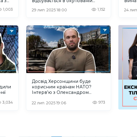
а з
відбувається в окупованій
війна
Асканії-Нова на лівобережжі
небе
1,003
1,152
29 лип. 2025 18:00
24 лип
Херсонщини?
Херс
Досвід Херсонщини буде
удили
корисним країнам НАТО?
онії
Інтерв’ю з Олександром
Толоконніковим
3,034
973
22 лип. 2025 19:06