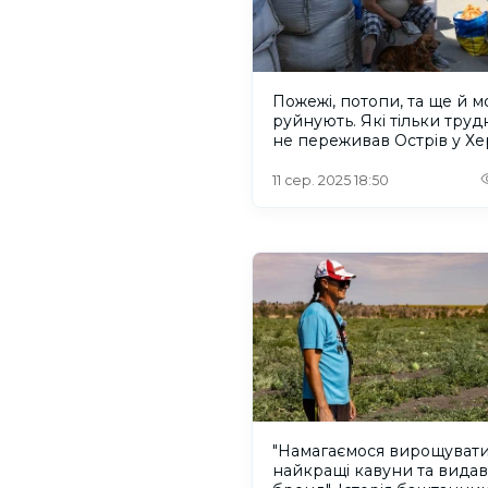
Пожежі, потопи, та ще й м
руйнують. Які тільки труд
не переживав Острів у Хе
11 сер. 2025 18:50
"Намагаємося вирощуват
найкращі кавуни та вида