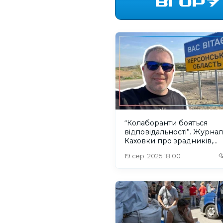
“Колаборанти бояться
відповідальності”. Журналі
Каховки про зрадників,
російський полон та житт
19 сер. 2025 18:00
Херсонщині