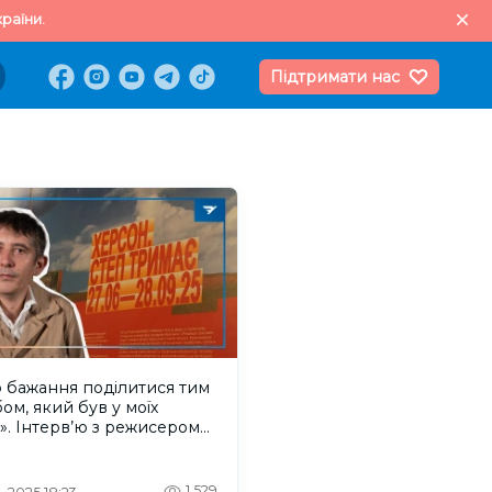
раїни.
Підтримати нас
 бажання поділитися тим
ом, який був у моїх
». Інтерв’ю з режисером
ном Бондарчуком про
вку «Херсон. Степ
ає»
1,529