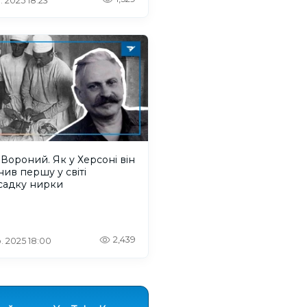
. 2025 18:23
Вороний. Як у Херсоні він
нив першу у світі
садку нирки
2,439
. 2025 18:00