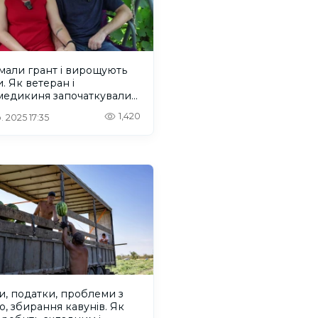
мали грант і вирощують
. Як ветеран і
медикиня започаткували
рифронтовій Херсонщині
1,420
. 2025 17:35
у справу
, податки, проблеми з
, збирання кавунів. Як