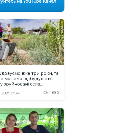
уйтесь на YouTube Канал
удовуємо вже три роки, та
не можемо відбудувати".
у зруйновані села
онщини повертаються
1,885
 2025 17:34
?