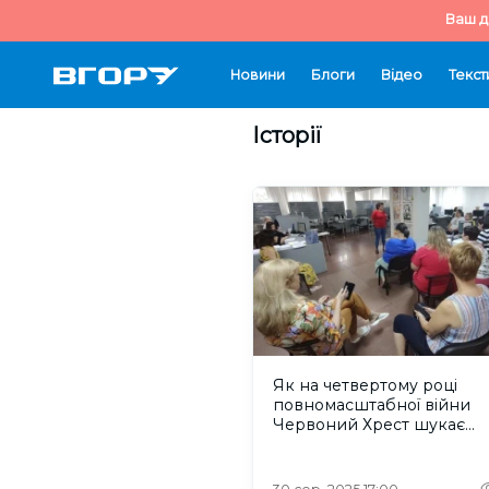
Ваш д
Новини
Блоги
Відео
Текст
Історії
Як на четвертому році
повномасштабної війни
Червоний Хрест шукає
зниклих безвісти херсонц