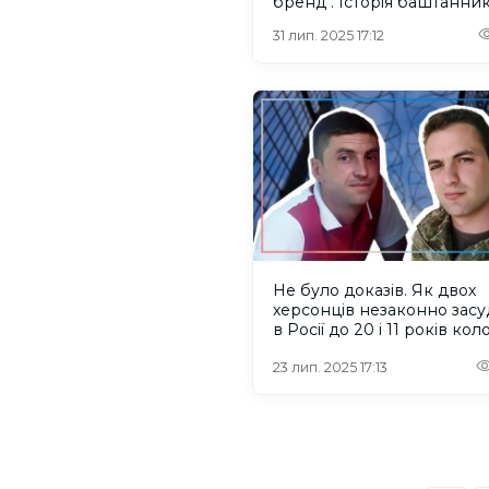
бренд". Історія баштанник
Херсонщини
31 лип. 2025 17:12
Не було доказів. Як двох
херсонців незаконно зас
в Росії до 20 і 11 років кол
23 лип. 2025 17:13