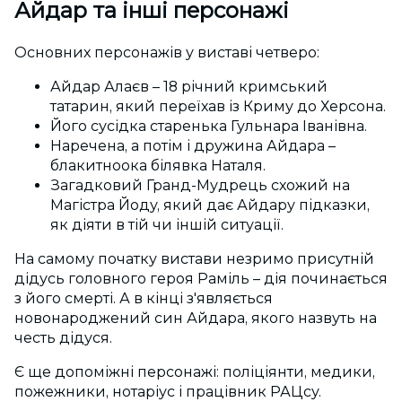
Айдар та інші персонажі
Основних персонажів у виставі четверо:
Айдар Алаєв – 18 річний кримський
татарин, який переїхав із Криму до Херсона.
Його сусідка старенька Гульнара Іванівна.
Наречена, а потім і дружина Айдара –
блакитноока білявка Наталя.
Загадковий Гранд-Мудрець схожий на
Магістра Йоду, який дає Айдару підказки,
як діяти в тій чи іншій ситуації.
На самому початку вистави незримо присутній
дідусь головного героя Раміль – дія починається
з його смерті. А в кінці з'являється
новонароджений син Айдара, якого назвуть на
честь дідуся.
Є ще допоміжні персонажі: поліціянти, медики,
пожежники, нотаріус і працівник РАЦсу.