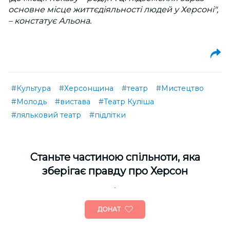
основне місце життєдіяльності людей у Херсоні",
– констатує Альона.
#Культура
#Херсонщина
#театр
#Мистецтво
#Молодь
#вистава
#Театр Куліша
#ляльковий театр
#підлітки
Cтаньте частиною спільноти, яка
зберігає правду про Херсон
ДОНАТ