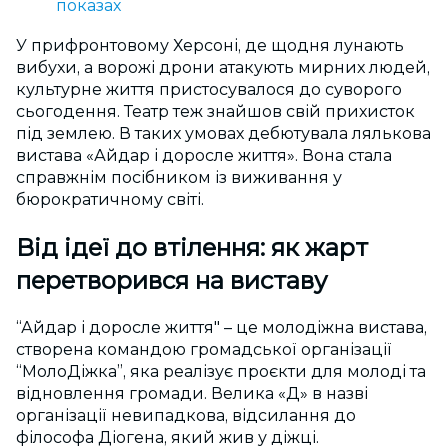
показах
У прифронтовому Херсоні, де щодня лунають
вибухи, а ворожі дрони атакують мирних людей,
культурне життя пристосувалося до суворого
сьогодення. Театр теж знайшов свій прихисток
під землею. В таких умовах дебютувала лялькова
вистава «Айдар і доросле життя». Вона стала
справжнім посібником із виживання у
бюрократичному світі.
Від ідеї до втілення: як жарт
перетворився на виставу
“Айдар і доросле життя" – це молодіжна вистава,
створена командою громадської організації
“МолоДіжка”, яка реалізує проєкти для молоді та
відновлення громади. Велика «Д» в назві
організації невипадкова, відсилання до
філософа Діогена, який жив у діжці.