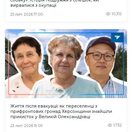
собаку». Історія подружжя з Олешок, які
вирвалися з окупації
10,312
25 лип. 2026 17:00
Життя після евакуації: як переселенці з
прифронтових громад Херсонщини знайшли
прихисток у Великій Олександрівці
1,732
23 лип. 2026 19:09