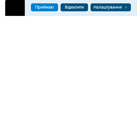
Приймаю
Відхилити
Налаштування
Загинув військовий з Херсонщини Ярослав
Крюков
407
05 сер. 2026 21:09