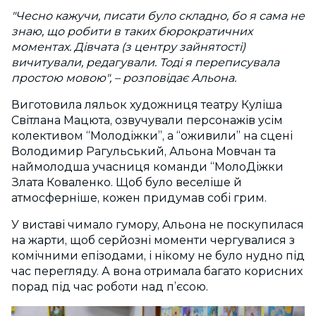
"Чесно кажучи, писати було складно, бо я сама не
знаю, що робити в таких бюрократичних
моментах. Дівчата (з центру зайнятості)
вичитували, редагували. Тоді я переписувала
простою мовою", – розповідає Альона.
Виготовила ляльок художниця театру Куліша
Світлана Мацюта, озвучували персонажів усім
колективом “Молодіжки”, а “оживили” на сцені
Володимир Рагульський, Альона Мовчан та
наймолодша учасниця команди “МолоДіжки
Злата Коваленко. Щоб було веселіше й
атмосферніше, кожен придумав собі грим.
У виставі чимало гумору, Альона не поскупилася
на жарти, щоб серйозні моменти чергувалися з
комічними епізодами, і нікому не було нудно під
час перегляду. А вона отримала багато корисних
порад під час роботи над п’єсою.