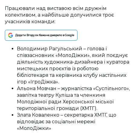
Працювали над виставою всім дружнім
колективом, а найбільше долучилися троє
учасників команди:
Додати Вгору як бажане джерело в Google
Володимир Рагульський – голова і
співзасновник «МолоДіжки», який поєднує
діяльність художника-дизайнера і куратора
мистецьких проєктів із роботою
бібліотекаря та керівника клубу настільних
ігор «ІгроДіжка».
Альона Мовчан – журналістка «Суспільного»,
завлітка театру Куліша та членкиня
Молодіжної ради Херсонської міської
територіальної громади (ХМТГ).
Злата Коваленко – секретарка ХМТГ, що
відповідає за соціальні мережі
«МолоДіжки»