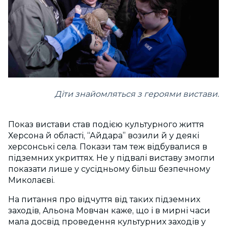
Діти знайомляться з героями вистави.
Показ вистави став подією культурного життя
Херсона й області, “Айдара” возили й у деякі
херсонські села. Покази там теж відбувалися в
підземних укриттях. Не у підвалі виставу змогли
показати лише у сусідньому більш безпечному
Миколаєві.
На питання про відчуття від таких підземних
заходів, Альона Мовчан каже, що і в мирні часи
мала досвід проведення культурних заходів у