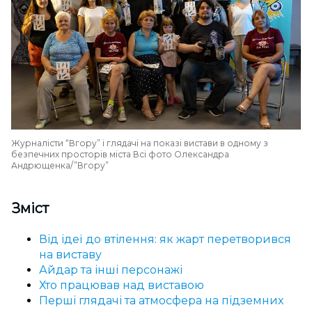
Журналісти “Вгору” і глядачі на показі вистави в одному з
безпечних просторів міста Всі фото Олександра
Андрющенка/”Вгору”
Зміст
Від ідеї до втілення: як жарт перетворився
на виставу
Айдар та інші персонажі
Хто працював над виставою
Перші глядачі та атмосфера на підземних