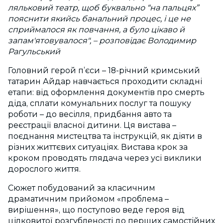
ляльковий театр, щоб буквально “на пальцях”
пояснити якийсь банальний процес, і це не
сприймалося як повчання, а було цікаво й
запам'ятовувалося", – розповідає Володимир
Рагульський
Головний герой п’єси – 18-річний кримський
татарин Айдар навчається проходити складні
етапи: від оформлення документів про смерть
діда, сплати комунальних послуг та пошуку
роботи – до весілля, придбання авто та
реєстрації власної дитини. Ця вистава –
поєднання мистецтва та інструкцій, як діяти в
різних життєвих ситуаціях. Вистава крок за
кроком проводять глядача через усі виклики
дорослого життя.
Сюжет побудований за класичним
драматичним прийомом «проблема –
вирішення», що поступово веде героя від
цілковитої розгубленості до перших самостійних