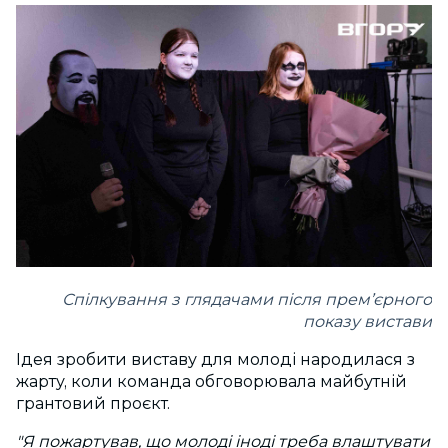
Спілкування з глядачами після прем’єрного
показу вистави
Ідея зробити виставу для молоді народилася з
жарту, коли команда обговорювала майбутній
грантовий проєкт.
"Я пожартував, що молоді іноді треба влаштувати