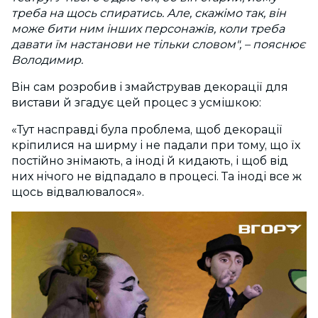
треба на щось спиратись. Але, скажімо так, він
може бити ним інших персонажів, коли треба
давати їм настанови не тільки словом", – пояснює
Володимир.
Він сам розробив і змайстрував декорації для
вистави й згадує цей процес з усмішкою:
«Тут насправді була проблема, щоб декорації
кріпилися на ширму і не падали при тому, що їх
постійно знімають, а іноді й кидають, і щоб від
них нічого не відпадало в процесі. Та іноді все ж
щось відвалювалося».