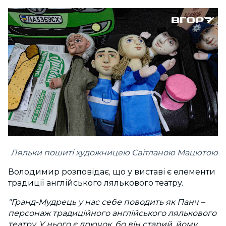
Ляльки пошиті художницею Світланою Мацютою
Володимир розповідає, що у виставі є елементи
традиції англійського лялькового театру.
"Гранд-Мудрець у нас себе поводить як Панч –
персонаж традиційного англійського лялькового
театру. У нього є дрючок, бо він старий, йому