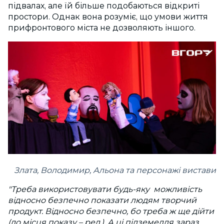
підвалах, але їй більше подобаються відкриті
простори. Однак вона розуміє, що умови життя
прифронтового міста не дозволяють іншого.
Злата, Володимир, Альона та персонажі вистави
"Треба використовувати будь-яку можливість
відносно безпечно показати людям творчий
продукт. Відносно безпечно, бо треба ж ще дійти
(до місця показу – ред.). А ці підземелля зараз