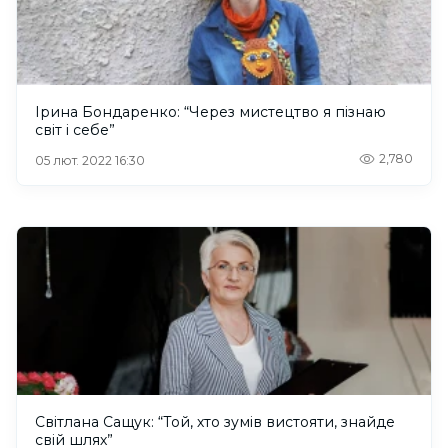
Ірина Бондаренко: “Через мистецтво я пізнаю
світ і себе”
2,780
05 лют. 2022 16:30
Світлана Сащук: “Той, хто зумів вистояти, знайде
свій шлях”