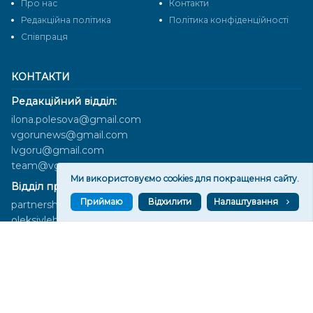
Про нас
Контакти
Редакційна політика
Політика конфіденційності
Cпівпраця
КОНТАКТИ
Редакційний відділ:
ilona.polesova@gmail.com
vgorunews@gmail.com
lvgoru@gmail.com
team@vgoru.org
Ми використовуємо cookies для покращення сайту.
Відділ продажів:
Приймаю
Відхилити
Налаштування
partnership@vgoru.org
oleksiylehen@vgoru.org