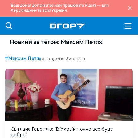
Ваш донат допомагає нам працювати й далі — для
Херсонщини та всієї України.
Новини за тегом: Максим Петях
#Максим Петях
знайдено 32 статті
Світлана Гаврилів: “В Україні точно все буде
добре”