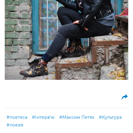
#поетеса
#Інтерв'ю
#Максим Петях
#Культура
#поезія