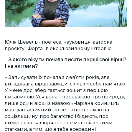
Юлія Шевель -
поетеса
, науковиця, авторка
проєкту "Форта" в ексклюзивному інтерв'ю.
–
З якого віку ти почала писати перші свої вірші?
І на які теми?
– Записувати їх почала з дев’яти років, але
вигадувала вірші завжди, скільки себе пам’ятаю.
У мене досі зберігається зошит з першою
писаниною. Уся вона – переважно про природу,
лише один вірш із назвою «Чарівна криниця»
мав фантастичний сюжет із претензією на
соціальщину: про багатство і бідність, про
вимірювання людяності не матеріальними
статками, а тим, що в тебе всередині.