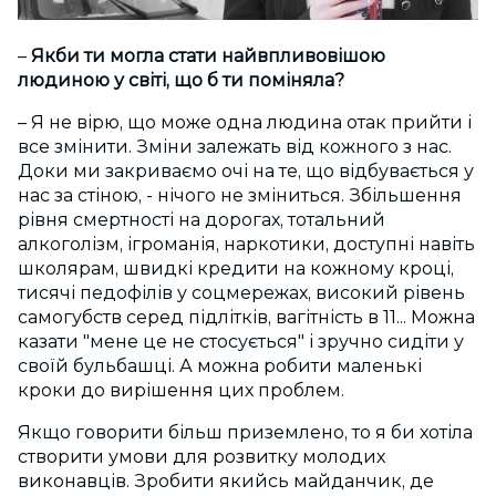
–
Якби ти могла стати найвпливовішою
людиною у світі, що б ти поміняла?
– Я не вірю, що може одна людина отак прийти і
все змінити. Зміни залежать від кожного з нас.
Доки ми закриваємо очі на те, що відбувається у
нас за стіною, - нічого не зміниться. Збільшення
рівня смертності на дорогах, тотальний
алкоголізм, ігроманія, наркотики, доступні навіть
школярам, швидкі кредити на кожному кроці,
тисячі педофілів у соцмережах, високий рівень
самогубств серед підлітків, вагітність в 11... Можна
казати "мене це не стосується" і зручно сидіти у
своїй бульбашці. А можна робити маленькі
кроки до вирішення цих проблем.
Якщо говорити більш приземлено, то я би хотіла
створити умови для розвитку молодих
виконавців. Зробити якийсь майданчик, де