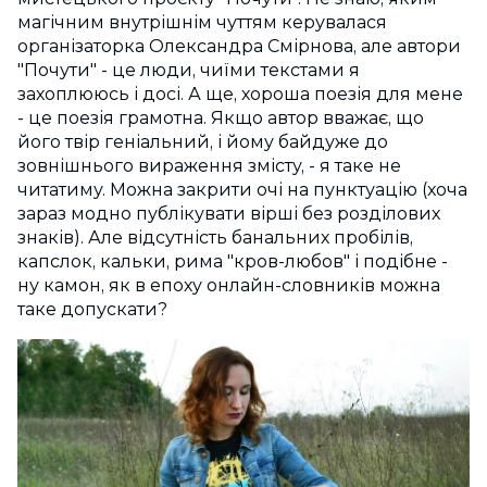
магічним внутрішнім чуттям керувалася
організаторка Олександра Смірнова, але автори
"Почути" - це люди, чиїми текстами я
захоплююсь і досі. А ще, хороша поезія для мене
- це поезія грамотна. Якщо автор вважає, що
його твір геніальний, і йому байдуже до
зовнішнього вираження змісту, - я таке не
читатиму. Можна закрити очі на пунктуацію (хоча
зараз модно публікувати вірші без розділових
знаків). Але відсутність банальних пробілів,
капслок, кальки, рима "кров-любов" і подібне -
ну камон, як в епоху онлайн-словників можна
таке допускати?