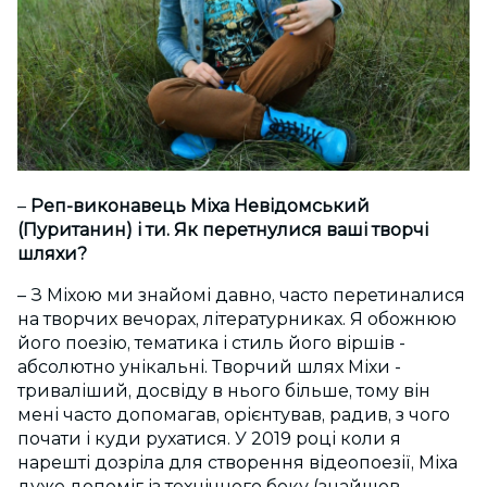
–
Реп-виконавець Міха Невідомський
(Пуританин) і ти. Як перетнулися ваші творчі
шляхи?
– З Міхою ми знайомі давно, часто перетиналися
на творчих вечорах, літературниках. Я обожнюю
його поезію, тематика і стиль його віршів -
абсолютно унікальні. Творчий шлях Міхи -
триваліший, досвіду в нього більше, тому він
мені часто допомагав, орієнтував, радив, з чого
почати і куди рухатися. У 2019 році коли я
нарешті дозріла для створення відеопоезії, Міха
дуже допоміг із технічного боку (знайшов