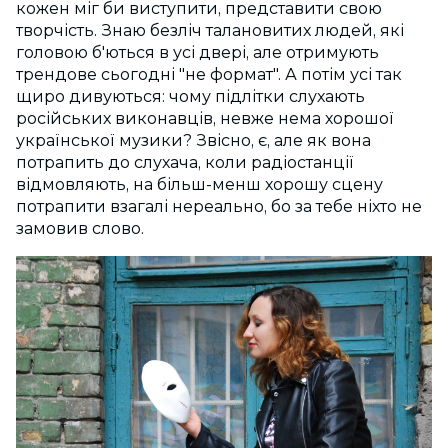
кожен міг би виступити, представити свою
творчість. Знаю безліч талановитих людей, які
головою б'ються в усі двері, але отримують
трендове сьогодні "не формат". А потім усі так
щиро дивуються: чому підлітки слухають
російських виконавців, невже нема хорошої
української музики? Звісно, є, але як вона
потрапить до слухача, коли радіостанції
відмовляють, на більш-менш хорошу сцену
потрапити взагалі нереально, бо за тебе ніхто не
замовив слово.