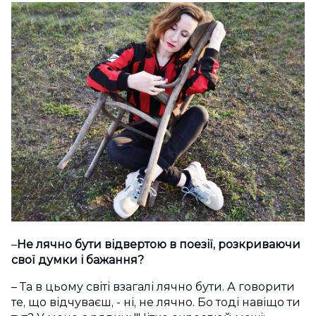
–
Не лячно бути відвертою в поезії, розкриваючи
свої думки і бажання?
– Та в цьому світі взагалі лячно бути. А говорити
те, що відчуваєш, - ні, не лячно. Бо тоді навіщо ти