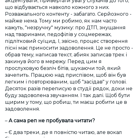
акцентувати, привертати увагу слухачів до того,
що відбувається навколо кожного з них.
Розважального контенту - забагато. Серйозного -
майже нема. Тому ми робимо, як нам часто
кажуть, "незручну" музику: про ДТП, знущання
над тваринами, педофілів у соцмережах,
підлітковий суїцид. І, звісно, процес створення
пісні має приносити задоволення. Це не просто -
обрав тему, написав текст, абияк записав трек і
закинув його в мережу. Перед цим я
прослуховую безліч бітів, шукаючи той, який
зачепить. Працюю над приспівом, щоб він був
легким і повторюваним, щоб "засідав" у голові.
Десяток разів переписую в студії рядок, доки не
буду задоволена звучанням. І так далі. Щоб бути
щирим у тому, що робиш, ти маєш робити це в
задоволення.
–
А сама реп не пробувала читати?
– Є два треки, де я повністю читаю, але вокал