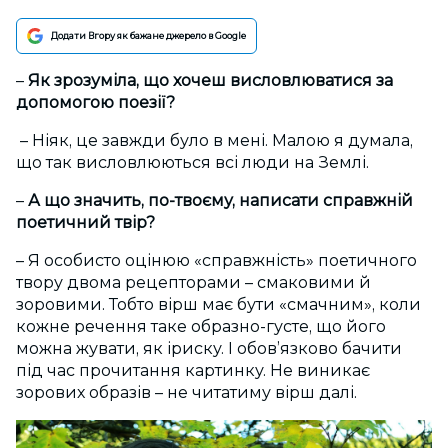
Додати Вгору як бажане джерело в Google
–
Як зрозуміла, що хочеш висловлюватися за
допомогою поезії?
– Ніяк, це завжди було в мені. Малою я думала,
що так висловлюються всі люди на Землі.
–
А що значить, по-твоєму, написати справжній
поетичний твір?
– Я особисто оцінюю «справжність» поетичного
твору двома рецепторами – смаковими й
зоровими. Тобто вірш має бути «смачним», коли
кожне речення таке образно-густе, що його
можна жувати, як іриску. І обов’язково бачити
під час прочитання картинку. Не виникає
зорових образів – не читатиму вірш далі.