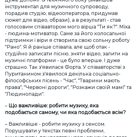
інструментал для музичного супроводу,
порадив студію, відеооператора, придумав
сюжет для відео, образи), а в результаті - став
голосовим співавтором мого вірша "Ти як?". Міха
- людина-мотиватор. Саме за його колосальної
підтримки і віри я створила свою сольну роботу
"Рано". Я й раніше співала, але щоб отак -
студійно записати пісню, зняти відео, залити на
музичні платформи - це було вперше. І дуже
страшно. Так з'явилася Форта. У співавторстві з
Пуританином з'явилося декілька соціально-
філософських пісень - "Час", "Тварини мають
права", "Червоні дороги", "Розкажи своїй мамі" та
"Людинопади".
–
Що важливіше: робити музику, яка
подобається самому, чи яка подобається всім?
– Важливіше - робити музику з сенсом.
Порушувати у текстах певні проблеми,