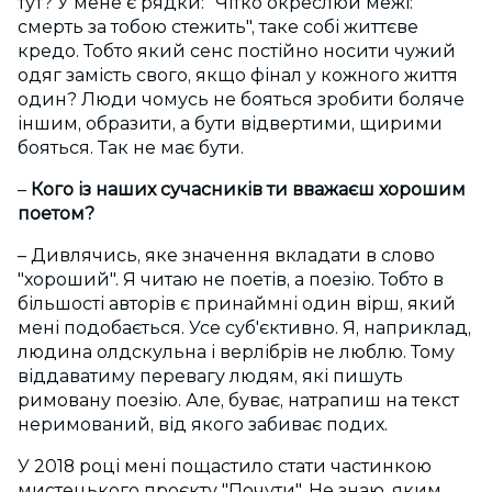
тут? У мене є рядки: "Чітко окреслюй межі:
смерть за тобою стежить", таке собі життєве
кредо. Тобто який сенс постійно носити чужий
одяг замість свого, якщо фінал у кожного життя
один? Люди чомусь не бояться зробити боляче
іншим, образити, а бути відвертими, щирими
бояться. Так не має бути.
–
Кого із наших сучасників ти вважаєш хорошим
поетом?
– Дивлячись, яке значення вкладати в слово
"хороший". Я читаю не поетів, а поезію. Тобто в
більшості авторів є принаймні один вірш, який
мені подобається. Усе суб'єктивно. Я, наприклад,
людина олдскульна і верлібрів не люблю. Тому
віддаватиму перевагу людям, які пишуть
римовану поезію. Але, буває, натрапиш на текст
неримований, від якого забиває подих.
У 2018 році мені пощастило стати частинкою
мистецького проєкту "Почути". Не знаю, яким