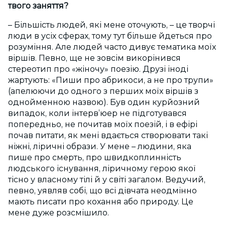
твого заняття?
– Більшість людей, які мене оточують, – це творчі
люди в усіх сферах, тому тут більше йдеться про
розуміння. Але людей часто дивує тематика моїх
віршів. Певно, ще не зовсім викорінився
стереотип про «жіночу» поезію. Друзі іноді
жартують: «Пиши про абрикоси, а не про трупи»
(апелюючи до одного з перших моїх віршів з
однойменною назвою). Був один курйозний
випадок, коли інтерв’юер не підготувався
попередньо, не почитав моїх поезій, і в ефірі
почав питати, як мені вдається створювати такі
ніжні, ліричні образи. У мене – людини, яка
пише про смерть, про швидкоплинність
людського існування, ліричному герою якої
тісно у власному тілі й у світі загалом. Ведучий,
певно, уявляв собі, що всі дівчата неодмінно
мають писати про кохання або природу. Це
мене дуже розсмішило.