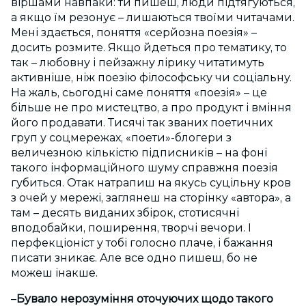
віршами навпаки: ти пишеш, люди підтягуються,
а якщо їм резонує – лишаються твоїми читачами.
Мені здається, поняття «серйозна поезія» –
досить розмите. Якщо йдеться про тематику, то
так – любовну і пейзажну лірику читатимуть
активніше, ніж поезію філософську чи соціальну.
На жаль, сьогодні саме поняття «поезія» – це
більше не про мистецтво, а про продукт і вміння
його продавати. Тисячі так званих поетичних
груп у соцмережах, «поети»-блогери з
величезною кількістю підписників – на фоні
такого інформаційного шуму справжня поезія
губиться. Отак натрапиш на якусь суцільну кров
з очей у мережі, заглянеш на сторінку «автора», а
там – десять виданих збірок, стотисячні
вподобайки, поширення, творчі вечори. І
перфекціоніст у тобі голосно плаче, і бажання
писати зникає. Але все одно пишеш, бо не
можеш інакше.
–
Бувало нерозуміння оточуючих щодо такого