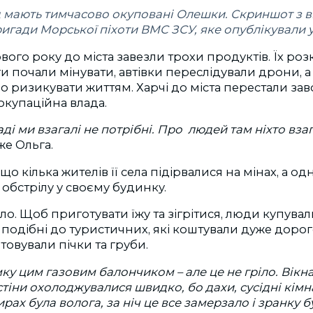
 мають тимчасово окуповані Олешки. Скриншот з ві
игади Морської піхоти ВМС ЗСУ, яке опублікували у 
ого року до міста завезли трохи продуктів. Їх роз
ги почали мінувати, автівки переслідували дрони, а
 ризикувати життям. Харчі до міста перестали зав
окупаційна влада.
ді ми взагалі не потрібні. Про людей там ніхто взаг
же Ольга.
що кілька жителів її села підірвалися на мінах, а од
 обстрілу у своєму будинку.
було. Щоб приготувати їжу та зігрітися, люди купува
і, подібні до туристичних, які коштували дуже доро
овували пічки та груби.
ку цим газовим балончиком – але це не гріло. Вікна
 стіни охолоджувалися швидко, бо дахи, сусідні кімн
ирах була волога, за ніч це все замерзало і зранку 