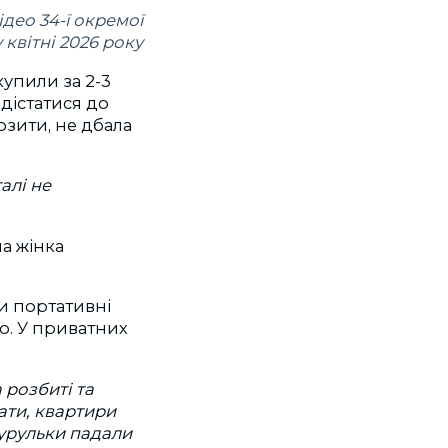
део 34-ї окремої
квітні 2026 року
купили за 2-3
 дістатися до
озити, не дбала
алі не
на жінка
ли портативні
го. У приватних
 розбиті та
ати, квартири
бурульки падали