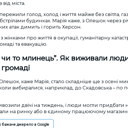
 від міста.
пережили голод, холод і життя майже без світла, газу
трілами будинках. Марія каже, з Олешок через рі
ких атак димить і горить Херсон.
 жінками про життя в окупації, гуманітарну катаст
омаді та евакуацію.
б, чи то млинець”. Як виживали люди
 громаді
лешок, каже Марія, стало складніше ще з осені ми
нколи вибиралися, наприклад, до Скадовська – по п
ивозили двічі на тиждень, і люди могли придбати 
али на ринку або в єдиному працюючому магазині
к бажане джерело в Google