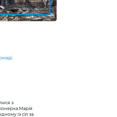
ромаді
лися з
іонерка Марія
одному із сіл за