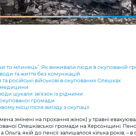
, чи то млинець”. Як виживали люди в окупованій г
 води та життя без комунікацій
та російські військові в окупованих Олешках
ь медицини
люди шукали зв’язок із рідними
з окупованої громади
вому місці після виїзду з окупації
імена змінені на прохання жінок) у травні евакуюва
ованої Олешківської громади на Херсонщині. Пенс
а Ольга, якій до пенсії залишалося кілька років, – в 