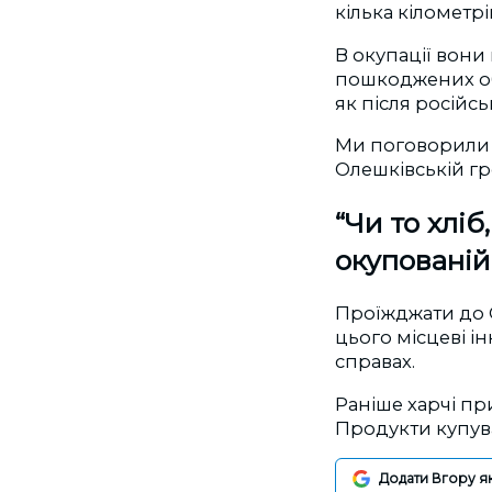
кілька кілометрів
В окупації вони 
пошкоджених обс
як після російсь
Ми поговорили з
Олешківській гр
“Чи то хлі
окупованій
Проїжджати до О
цього місцеві і
справах.
Раніше харчі пр
Продукти купув
Додати Вгору я