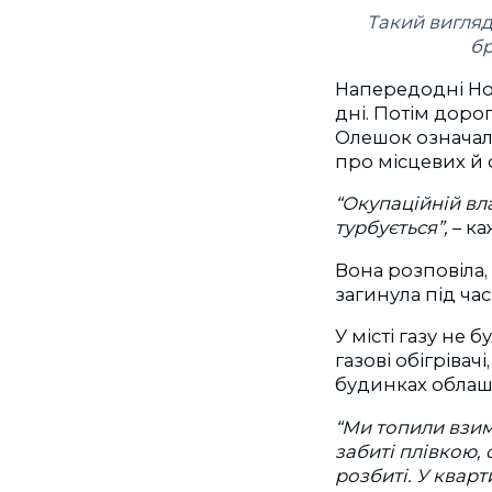
Такий вигляд
бр
Напередодні Нов
дні. Потім доро
Олешок означало
про місцевих й 
“Окупаційній вла
турбується”,
– ка
Вона розповіла, 
загинула під час
У місті газу не 
газові обігрівач
будинках облашт
“Ми топили взим
забиті плівкою,
розбиті. У кварт