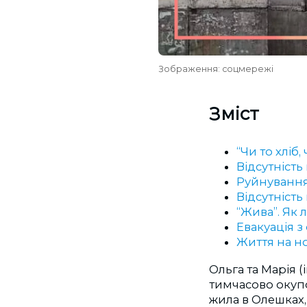
Зображення: соцмережі
Зміст
“Чи то хліб
Відсутність
Руйнування 
Відсутніст
“Жива”. Як 
Евакуація 
Життя на но
Ольга та Марія (
тимчасово окуп
жила в Олешках, 