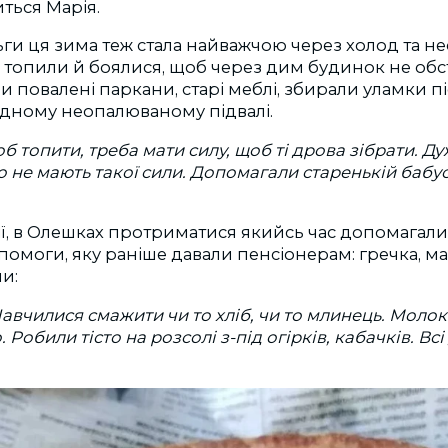
иться Марія.
и ця зима теж стала найважчою через холод та нес
 Її топили й боялися, щоб через дим будинок не обс
 повалені паркани, старі меблі, збирали уламки піс
одному неопалюваному підвалі.
об топити, треба мати силу, щоб ті дрова зібрати. 
о не мають такої сили. Допомагали старенькій бабус
ії, в Олешках протриматися якийсь час допомагал
помоги, яку раніше давали пенсіонерам: гречка, 
и:
Навчилися смажити чи то хліб, чи то млинець. Молока
. Робили тісто на розсолі з-під огірків, кабачків. Вс