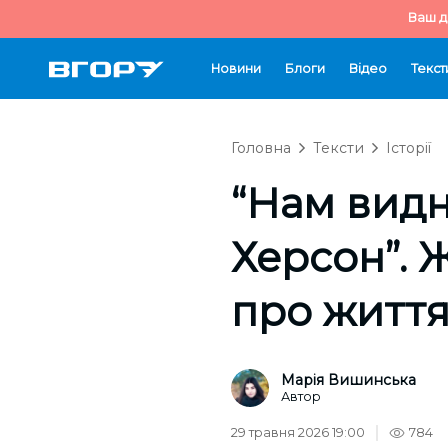
Ваш д
Новини
Блоги
Відео
Текст
Головна
Тексти
Історії
“Нам видн
Херсон”. 
про життя
Марія Вишинська
Автор
29 травня 2026 19:00
784