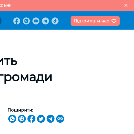
раїни.
Підтримати нас
ить
 громади
Поширити: