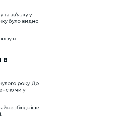
 та зв’язку у
чку було видно,
рофу в
 в
нулого року. До
енсію чи у
найнеобхідніше.
.