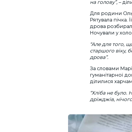
на голову”,
– діл
Для родини Ольг
Рятувала пічка.
дрова розбирали
Ночували у хол
“Але для того, щ
старшого віку, б
дрова”.
За словами Мар
гуманітарної до
ділилися харчам
“Хліба не було. 
дріжджів, нічого