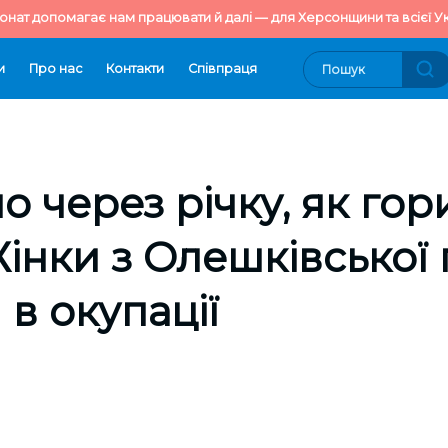
онат допомагає нам працювати й далі — для Херсонщини та всієї Ук
и
Про нас
Контакти
Cпівпраця
о через річку, як гор
Жінки з Олешківської
 в окупації