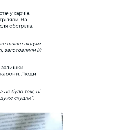
тачу харчів.
тріляли. На
ля обстрілів.
Дуже важко людям
і, заготовляли їй
и залишки
макарони. Люди
 не було теж, ні
і дуже схудли”.