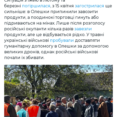
Ситуація з їжею в лютому та
березні
погіршилася
, з 15 квітня
загострилася
ще
сильніше: в Олешки припинили завозити
продукти, а поодинокі торговці гинуть або
підриваються на мінах. Лише після розголосу
російські окупанти кілька разів
завезли
продукти, але це відбувається рідко. У травні
українські військові
пробували
доставляти
гуманітарну допомогу в Олешки за допомогою
великих дронів, однак російські військові
почали їх збивати.