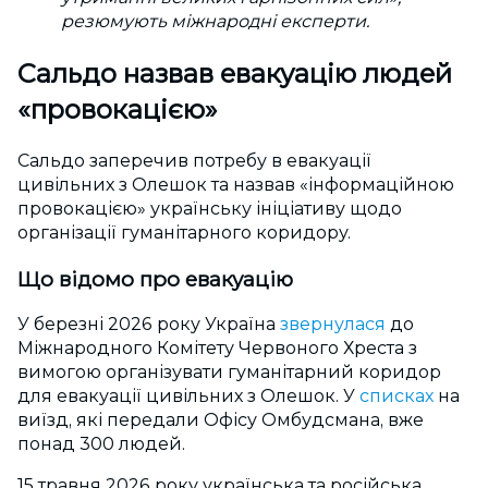
резюмують міжнародні експерти.
Сальдо назвав евакуацію людей
«провокацією»
Сальдо заперечив потребу в евакуації
цивільних з Олешок та назвав «інформаційною
провокацією» українську ініціативу щодо
організації гуманітарного коридору.
Що відомо про евакуацію
У березні 2026 року Україна
звернулася
до
Міжнародного Комітету Червоного Хреста з
вимогою організувати гуманітарний коридор
для евакуації цивільних з Олешок.
У
списках
на
виїзд, які передали Офісу Омбудсмана, вже
понад 300 людей.
15 травня 2026 року українська та російська