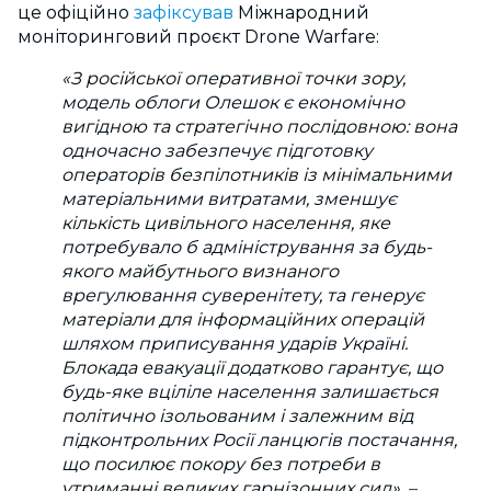
це офіційно
зафіксував
Міжнародний
моніторинговий проєкт Drone Warfare:
«З російської оперативної точки зору,
модель облоги Олешок є економічно
вигідною та стратегічно послідовною: вона
одночасно забезпечує підготовку
операторів безпілотників із мінімальними
матеріальними витратами, зменшує
кількість цивільного населення, яке
потребувало б адміністрування за будь-
якого майбутнього визнаного
врегулювання суверенітету, та генерує
матеріали для інформаційних операцій
шляхом приписування ударів Україні.
Блокада евакуації додатково гарантує, що
будь-яке вціліле населення залишається
політично ізольованим і залежним від
підконтрольних Росії ланцюгів постачання,
що посилює покору без потреби в
утриманні великих гарнізонних сил», –