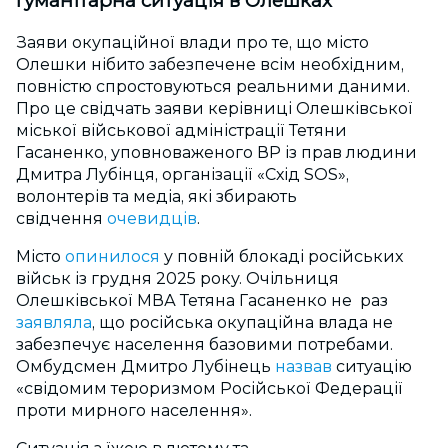
Гуманітарна ситуація в Олешках
Заяви окупаційної влади про те, що місто
Олешки нібито забезпечене всім необхідним,
повністю спростовуються реальними даними.
Про це свідчать заяви керівниці Олешківської
міської військової адміністрації Тетяни
Гасаненко, уповноваженого ВР із прав людини
Дмитра Лубінця, організації «Схід SOS»,
волонтерів та медіа, які збирають
свідчення
очевидців
.
Місто
опинилося
у повній блокаді російських
військ із грудня 2025 року. Очільниця
Олешківської МВА Тетяна Гасаненко не раз
заявляла
, що російська окупаційна влада не
забезпечує населення базовими потребами.
Омбудсмен Дмитро Лубінець
назвав
ситуацію
«свідомим тероризмом Російської Федерації
проти мирного населення».