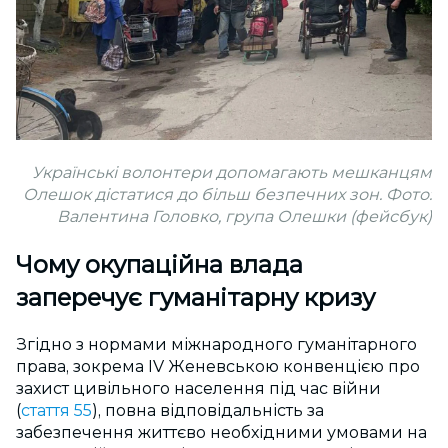
Українські волонтери допомагають мешканцям
Олешок дістатися до більш безпечних зон. Фото:
Валентина Головко, група Олешки (фейсбук)
Чому окупаційна влада
заперечує гуманітарну кризу
Згідно з нормами міжнародного гуманітарного
права, зокрема IV Женевською конвенцією про
захист цивільного населення під час війни
(
стаття 55
), повна відповідальність за
забезпечення життєво необхідними умовами на