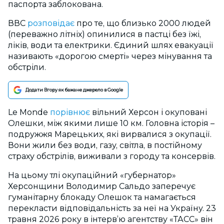
паспорта заблокована.
ВВС
розповідає
про те, що близько 2000 людей
(переважно літніх) опинилися в пастці без їжі,
ліків, води та електрики. Єдиний шлях евакуації
називають «дорогою смерті» через мінування та
обстріли.
Додати Вгору як бажане джерело в Google
Le Monde
порівнює
вільний Херсон і окуповані
Олешки, між якими лише 10 км. Головна історія –
подружжя Марецьких, які вирвалися з окупації.
Вони жили без води, газу, світла, в постійному
страху обстрілів, виживали з городу та консервів.
На цьому тлі окупаційний «губернатор»
Херсонщини Володимир Сальдо заперечує
гуманітарну блокаду Олешок та намагається
перекласти відповідальність за неї на Україну. 23
травня 2026 року в інтерв’ю агентству «ТАСС» він