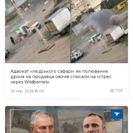
Адвокат «людського сафарі»: як полювання
дрона на продавця овочів списали на «стрес
через Wildberries»
703
05 сер. 2026 18:00