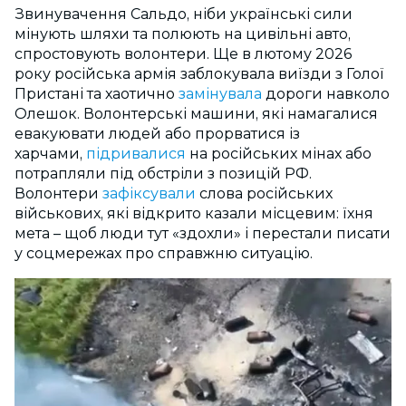
Звинувачення Сальдо, ніби українські сили
мінують шляхи та полюють на цивільні авто,
спростовують волонтери. Ще в лютому 2026
року російська армія заблокувала виїзди з Голої
Пристані та хаотично
замінувала
дороги навколо
Олешок. Волонтерські машини, які намагалися
евакуювати людей або прорватися із
харчами,
підривалися
на російських мінах або
потрапляли під обстріли з позицій РФ.
Волонтери
зафіксували
слова російських
військових, які відкрито казали місцевим: їхня
мета – щоб люди тут «здохли» і перестали писати
у соцмережах про справжню ситуацію.