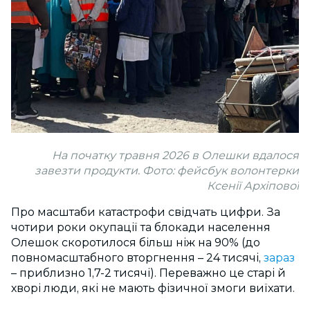
На початку травня 2026 в Олешки вдалося
завезти продукти. Фото: фейсбук волонтерки
Ксенії Архіпової
Про масштаби катастрофи свідчать цифри. За
чотири роки окупації та блокади населення
Олешок скоротилося більш ніж на 90% (до
повномасштабного вторгнення – 24 тисячі,
зараз
– приблизно 1,7-2 тисячі). Переважно це старі й
хворі люди, які не мають фізичної змоги виїхати.