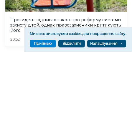
Президент підписав закон про реформу системи
захисту дітей, однак правозахисники критикують
його
Ми використовуємо cookies для покращення сайту.
131
20:52
Приймаю
Відхилити
Налаштування
У Херсоні відкриють “пункти охолодження”