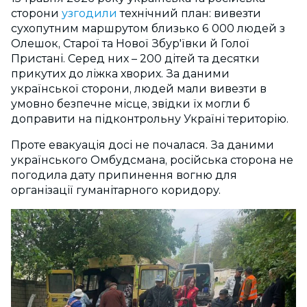
сторони
узгодили
технічний план: вивезти
сухопутним маршрутом близько 6 000 людей з
Олешок, Старої та Нової Збур'ївки й Голої
Пристані. Серед них – 200 дітей та десятки
прикутих до ліжка хворих.
За даними
української сторони,
людей мали вивезти в
умовно безпечне місце, звідки
їх могли б
доправити на підконтрольну Україні територію
.
Проте евакуація досі не почалася.
За даними
українського Омбудсмана, російська сторона не
погодила дату припинення вогню для
організації гуманітарного коридору.