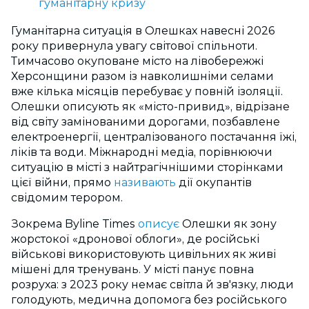
гуманітарну кризу
Гуманітарна ситуація в Олешках навесні 2026
року привернула увагу світової спільноти.
Тимчасово окуповане місто на лівобережжі
Херсонщини разом із навколишніми селами
вже кілька місяців перебуває у повній ізоляції.
Олешки описують як «місто-привид», відрізане
від світу замінованими дорогами, позбавлене
електроенергії, централізованого постачання їжі,
ліків та води. Міжнародні медіа, порівнюючи
ситуацію в місті з найтрагічнішими сторінками
цієї війни, прямо
називають
дії окупантів
свідомим терором.
Зокрема Byline Times
описує
Олешки як зону
жорстокої «дронової облоги», де російські
військові використовують цивільних як живі
мішені для тренувань. У місті панує повна
розруха: з 2023 року немає світла й зв'язку, люди
голодують, медична допомога без російського