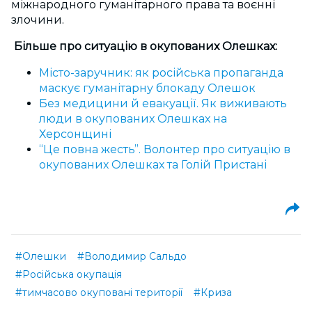
міжнародного гуманітарного права та воєнні
злочини.
Більше про ситуацію в окупованих Олешках:
Місто-заручник: як російська пропаганда
маскує гуманітарну блокаду Олешок
Без медицини й евакуації. Як виживають
люди в окупованих Олешках на
Херсонщині
“Це повна жесть”. Волонтер про ситуацію в
окупованих Олешках та Голій Пристані
#Олешки
#Володимир Сальдо
#Російська окупація
#тимчасово окуповані території
#Криза