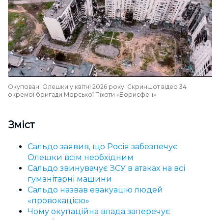
Окуповані Олешки у квітні 2026 року. Скриншот відео 34
окремої бригади Морської Піхоти «Борисфен»
Зміст
Сальдо заявив, що Росія забезпечує
Олешки всім необхідним
Сальдо звинувачує ЗСУ в атаках на всі
гуманітарні машини
Сальдо назвав евакуацію людей
«провокацією»
Чому окупаційна влада заперечує