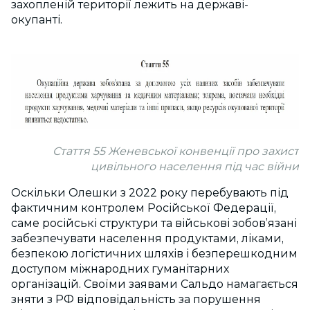
захопленій території лежить на державі-
окупанті.
Стаття 55 Женевської конвенції про захист
цивільного населення під час війни
Оскільки Олешки з 2022 року перебувають під
фактичним контролем Російської Федерації,
саме російські структури та військові зобов’язані
забезпечувати населення продуктами, ліками,
безпекою логістичних шляхів і безперешкодним
доступом міжнародних гуманітарних
організацій. Своїми заявами Сальдо намагається
зняти з РФ відповідальність за порушення