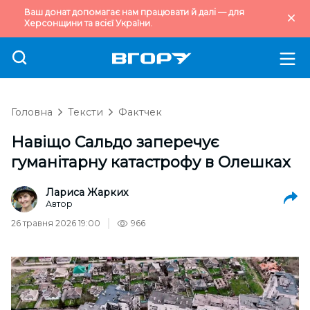
Ваш донат допомагає нам працювати й далі — для
Херсонщини та всієї України.
Головна
Тексти
Фактчек
Навіщо Сальдо заперечує
гуманітарну катастрофу в Олешках
Лариса Жарких
Автор
26 травня 2026 19:00
966