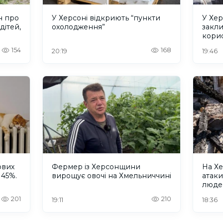
н про
У Херсоні відкриють “пункти
У Хер
дітей,
охолодження”
закл
кори
154
168
20:19
19:46
ових
Фермер із Херсонщини
На Хе
 45%.
вирощує овочі на Хмельниччині
атак
люде
201
210
19:11
18:36