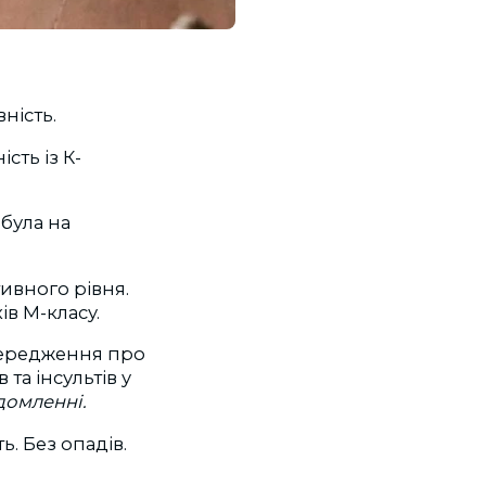
ність.
сть із К-
була на
тивного рівня.
в М-класу.
опередження про
та інсультів у
домленні.
ь. Без опадів.