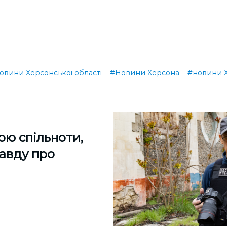
овини Херсонської області
#Новини Херсона
#новини 
ою спільноти,
равду про