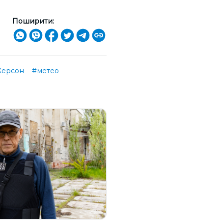
Поширити:
Херсон
#метео