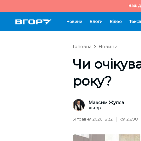
Ваш д
Новини
Блоги
Відео
Текст
Головна
Новини
Чи очікува
року?
Максим Жулєв
Автор
31 травня 2026 18:32
2,898