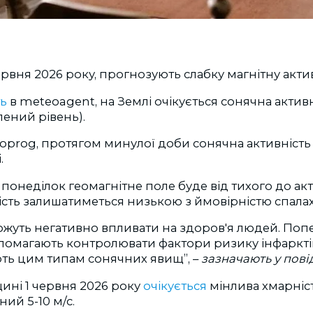
ервня 2026 року, прогнозують слабку магнітну актив
ь
в meteoagent, на Землі очікується сонячна активні
лений рівень).
prog, протягом минулої доби сонячна активність 
.
у понеділок геомагнітне поле буде від тихого до ак
сть залишатиметься низькою з ймовірністю спалахі
 можуть негативно впливати на здоров'я людей. П
опомагають контролювати фактори ризику інфарктів 
ють цим типам сонячних явищ”
, –
зазначають у пові
ині 1 червня 2026 року
очікується
мінлива хмарніст
ний 5-10 м/с.