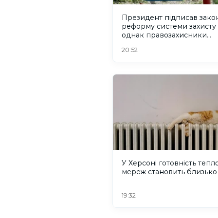
Президент підписав зако
реформу системи захисту 
однак правозахисники
критикують його
20:52
У Херсоні готовність тепл
мереж становить близько
19:32