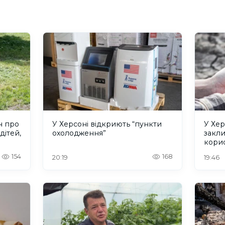
н про
У Херсоні відкриють “пункти
У Хер
дітей,
охолодження”
закл
кори
154
168
20:19
19:46