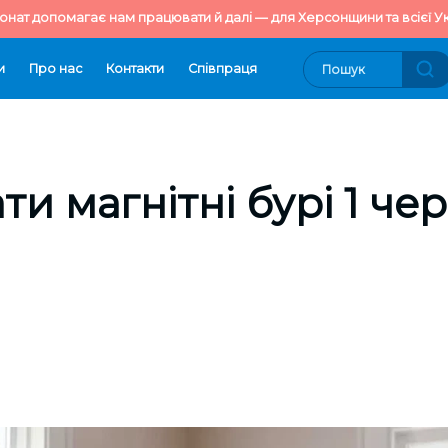
онат допомагає нам працювати й далі — для Херсонщини та всієї Ук
и
Про нас
Контакти
Cпівпраця
ти магнітні бурі 1 че