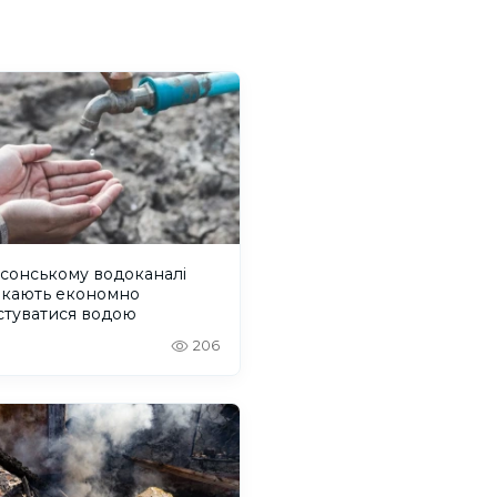
сонському водоканалі
икають економно
стуватися водою
206