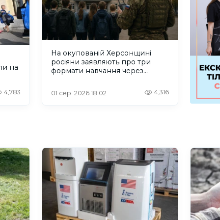
На окупованій Херсонщині
росіяни заявляють про три
ли на
формати навчання через
проблеми зі світлом та
інтернетом
4,783
4,316
01 сер. 2026 18:02