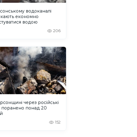
сонському водоканалі
икають економно
стуватися водою
206
рсонщині через російські
и поранено понад 20
й
152