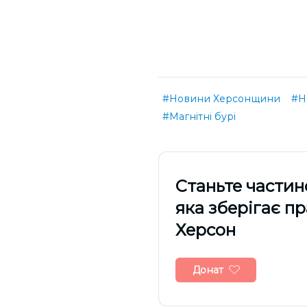
#Новини Херсонщини
#Н
#Магнітні бурі
Cтаньте частин
яка зберігає п
Херсон
Донат