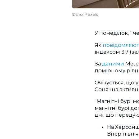
Фото: Pexels
У понеділок, 1 ч
Як
повідомляют
індексом 3,7 (зе
За
даними
Meteo
помірному рівні
Очікується, що 
Сонячна активні
“Магнітні бурі
магнітні бурі д
дні, що переду
На Херсонщ
Вітер північ