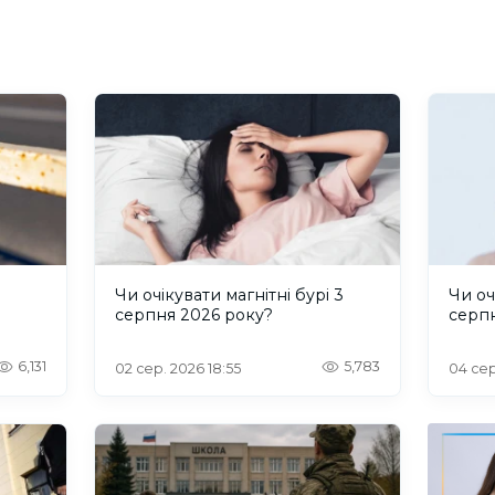
и
Чи очікувати магнітні бурі 3
Чи оч
серпня 2026 року?
серп
6,131
5,783
02 сер. 2026 18:55
04 сер