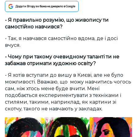
Додати Вгору як бажане джерело в Google
- Я правильно розумію, що живопису ти
самостійно навчився?
- Так, я навчався самостійно вдома, де і досі
вчуся.
- Чому при такому очевидному таланті ти не
забажав отримати художню освіту?
- Я хотів вступати до вишу в Києві, але не було
можливості. Вважаю, що можу навчитись чогось
сам, ніж хтось мене буде вчити. Мені
подобається експериментувати з техніками і
стилями, такими, наприклад, як картини зі
скотчу, такого не навчають у закладах.