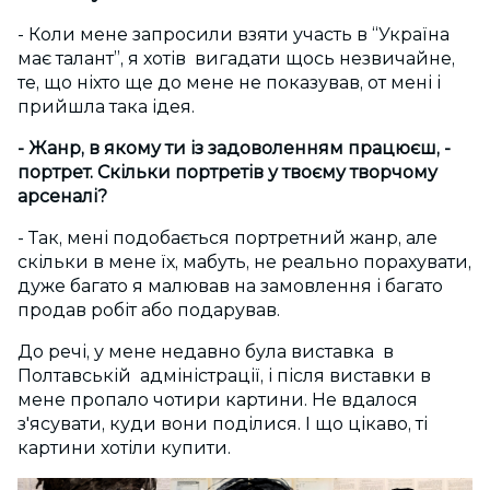
- Коли мене запросили взяти участь в “Україна
має талант”, я хотів вигадати щось незвичайне,
те, що ніхто ще до мене не показував, от мені і
прийшла така ідея.
- Жанр, в якому ти із задоволенням працюєш, -
портрет. Скільки портретів у твоєму творчому
арсеналі?
- Так, мені подобається портретний жанр, але
скільки в мене їх, мабуть, не реально порахувати,
дуже багато я малював на замовлення і багато
продав робіт або подарував.
До речі, у мене недавно була виставка в
Полтавській адміністрації, і після виставки в
мене пропало чотири картини. Не вдалося
з'ясувати, куди вони поділися. І що цікаво, ті
картини хотіли купити.