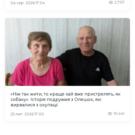
2,707
04 сер. 2026 17:04
«Ніж так жити, то краще хай вже пристрелять, як
собаку». Історія подружжя з Олешок, які
вирвалися з окупації
10,441
25 лип. 2026 17:00