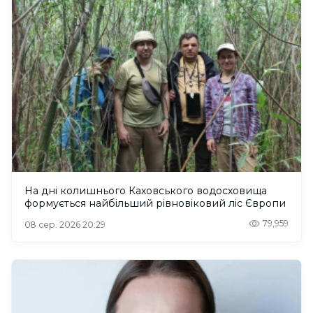
На дні колишнього Каховського водосховища
формується найбільший рівновіковий ліс Європи
79,959
08 сер. 2026 20:29