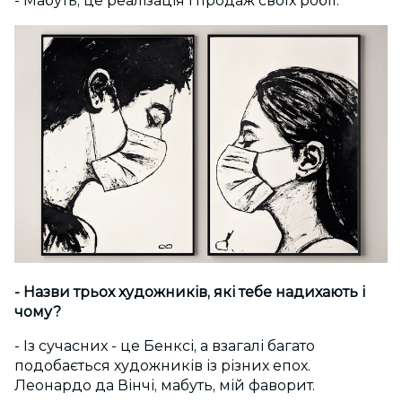
- Мабуть, це реалізація і продаж своїх робіт.
- Назви трьох художників, які тебе надихають і
чому?
- Із сучасних - це Бенксі, а взагалі багато
подобається художників із різних епох.
Леонардо да Вінчі, мабуть, мій фаворит.