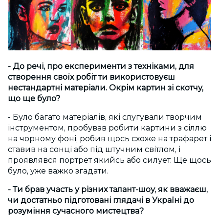
- До речі, про експерименти з техніками, для
створення своїх робіт ти використовуєш
нестандартні матеріали. Окрім картин зі скотчу,
що ще було?
- Було багато матеріалів, які слугували творчим
інструментом, пробував робити картини з сіллю
на чорному фоні, робив щось схоже на трафарет і
ставив на сонці або під штучним світлом, і
проявлявся портрет якийсь або силует. Ще щось
було, уже важко згадати.
- Ти брав участь у різних талант-шоу, як вважаєш,
чи достатньо підготовані глядачі в Україні до
розуміння сучасного мистецтва?