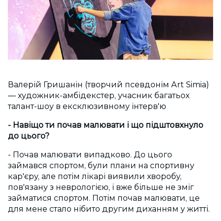
Валерій Гришанін (творчий псевдонім Art Simia)
— художник-амбідекстер, учасник багатьох
талант-шоу в ексклюзивному інтерв'ю
- Навіщо ти почав малювати і що підштовхнуло
до цього?
- Почав малювати випадково. До цього
займався спортом, були плани на спортивну
кар'єру, але потім лікарі виявили хворобу,
пов'язану з неврологією, і вже більше не зміг
займатися спортом. Потім почав малювати, це
для мене стало нібито другим диханням у житті.