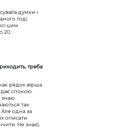
исувала думки і
аного тоді
осі цим
о 20
приходить, треба
икає рядок вірша
 дає спокою.
е знаю
инаються так
. Але одна за
їх описати.
нчити. Не знаю,