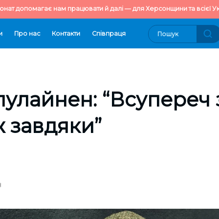
онат допомагає нам працювати й далі — для Херсонщини та всієї Ук
и
Про нас
Контакти
Cпівпраця
улайнен: “Всупереч
ж завдяки”
8