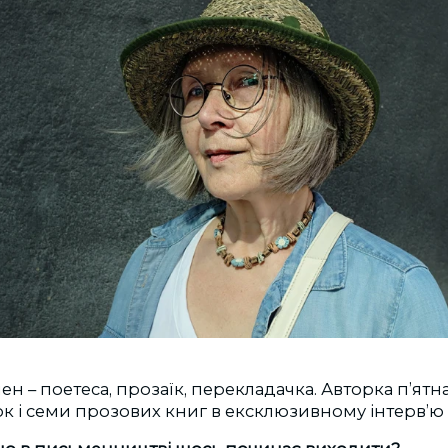
н – поетеса, прозаїк, перекладачка. Авторка п’ят
к і семи прозових книг в ексклюзивному інтерв’ю