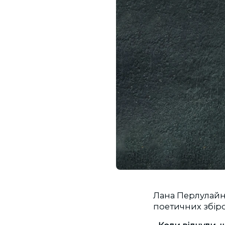
Лана Перлулайне
поетичних збіро