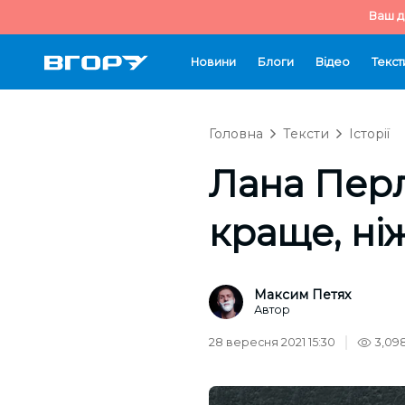
Ваш д
Новини
Блоги
Відео
Текст
Головна
Тексти
Історії
Лана Перл
краще, ні
Максим Петях
Автор
28 вересня 2021 15:30
3,09