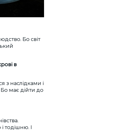
юдство. Бо світ
цький
рові в
ся з наслідками і
 Бо має дійти до
івства.
і тодішню. І