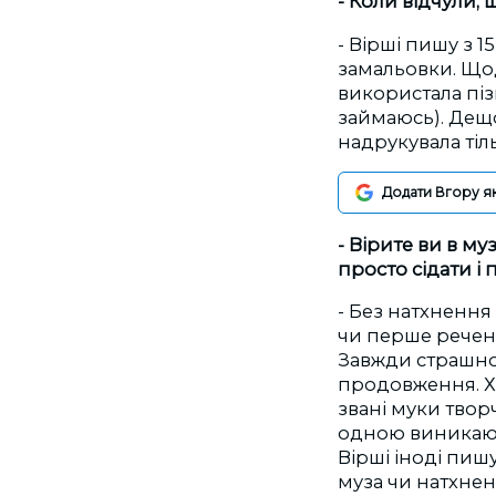
- Коли відчули,
- Вірші пишу з 1
замальовки. Щод
використала піз
займаюсь). Дещо
надрукувала тіль
Додати Вгору я
- Вірите ви в му
просто сідати і 
- Без натхнення
чи перше реченн
Завжди страшно
продовження. Хоч
звані муки творч
одною виникають
Вірші іноді пишу
муза чи натхнен