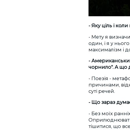
- Яку ціль і кол
- Мету я визнач
один, і я у ньо
максималізм і до
- Американський
чорнило". А що 
- Поезія - метаф
причинами, відк
суті речей.
- Що зараз думає
- Без моїх ранні
Оприлюднювати т
тішитися, що все