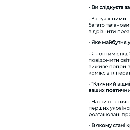
- Ви слідкуєте 
- За сучасними 
багато таланови
відрізнити поез
- Яке майбутнє у
- Я - оптимістк
повідомити світ
виживе попри вс
коміксів і літер
- "Кличний відмі
ваших поетичних
- Назви поетичн
перших українсь
розташовані про
- В якому стані