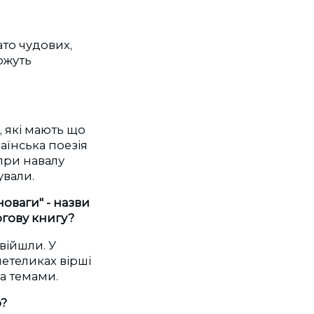
ато чудових,
ожуть
, які мають що
аїнська поезія
при навалу
ували.
новаги" - назви
ргову книгу?
війшли. У
етеликах вірші
за темами.
о?