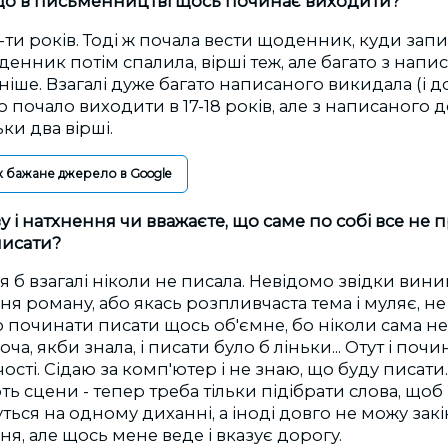
 що в письменництві щось починає виходити?
5-ти років. Тоді ж почала вести щоденник, куди зап
енник потім спалила, вірші теж, але багато з напис
ніше. Взагалі дуже багато написаного викидала (і д
 почало виходити в 17-18 років, але з написаного д
ки два вірші.
к бажане джерело в Google
зу і натхнення чи вважаєте, що саме по собі все не 
писати?
 я б взагалі ніколи не писала. Невідомо звідки вин
я роману, або якась розпливчаста тема і муляє, не
 починати писати щось об'ємне, бо ніколи сама н
а, якби знала, і писати було б ліньки... Отут і поч
ості. Сідаю за комп'ютер і не знаю, що буду писати
 сцени - тепер треба тільки підібрати слова, щоб 
ться на одному диханні, а іноді довго не можу закі
ня, але щось мене веде і вказує дорогу.