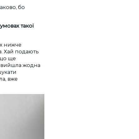
аково, бо
умовах такої
их нижче
в. Хай подають
 що ще
не вийшла жодна
шукати
ла, вже