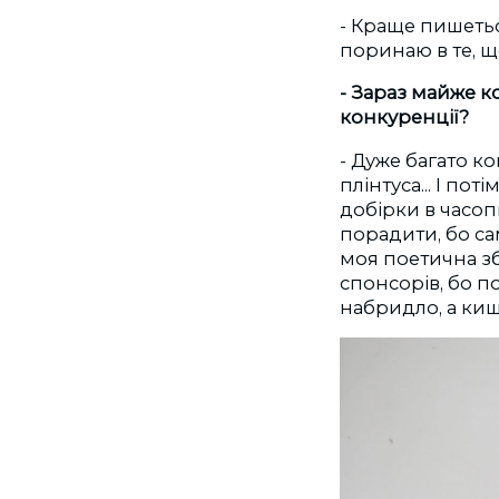
- Краще пишетьс
поринаю в те, щ
- Зараз майже к
конкуренції?
- Дуже багато к
плінтуса... І п
добірки в часопи
порадити, бо са
моя поетична з
спонсорів, бо по
набридло, а киш