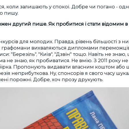
я, коли залишають у спокої. Добре чи погано - одн
о пишу.
ожен другий пише. Як пробитися і стати відомим в 
онкурсів для молодих. Правда, рівень більшості з н
отім графомани вихваляються дипломами переможці
си: "Березіль", "Київ", "Дзвін" тощо. Навіть не знаю,
ма не знаю, як пробиватися. Не вмію. З 2011 року 
бірка. Пропонують видавати власним коштом або 
езія неприбуткова. Ну, спонсорів я свого часу шука
ені порожні. Добре, хоч прозу друкують.