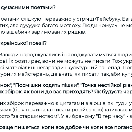
за сучасними поетами?
поетами слідкую переважно у стрічці Фейсбуку. Баг
тих, але дууууже багато мотлоху. Люди чомусь не м
ію від абияк заримованих рядків.
країнської поезії?
а. Завжди народжувались і народжуватимуться люди
ові. Їх розпирає, вони не можуть не писати. Тож укр
і матеріальні негаразди і культурний занепад. По
атурних майстерень, де вчать, як писати так, аби куп
нок", "Посмішки ходять пішки", "Точка нестійкої рів
 збірок, як вони до вас приходять? Як будуєте че
их збірок переважно є цитатами з віршів, які туди у
ких (бо я починала писати російською) книжках-м
сто "за старшинством". У вибраному "Вітер часу" - 
 краще пишеться: коли все добре чи коли все поган