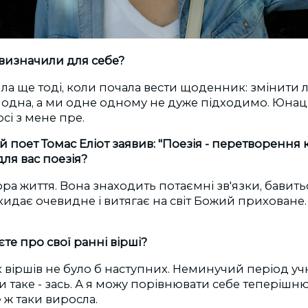
и визначили для себе?
ила ще тоді, коли почала вести щоденник: змінити л
го одна, а ми одне одному не дуже підходимо. Юна
сі з мене пре.
 поет Томас Еліот заявив: "Поезія - перетворення к
для вас поезія?
ора життя. Вона знаходить потаємні зв'язки, бавить
идає очевидне і витягає на світ Божий приховане.
те про свої ранні вірші?
х віршів не було б наступних. Неминучий період учн
аке - зась. А я можу порівнювати себе теперішню 
 ж таки виросла.