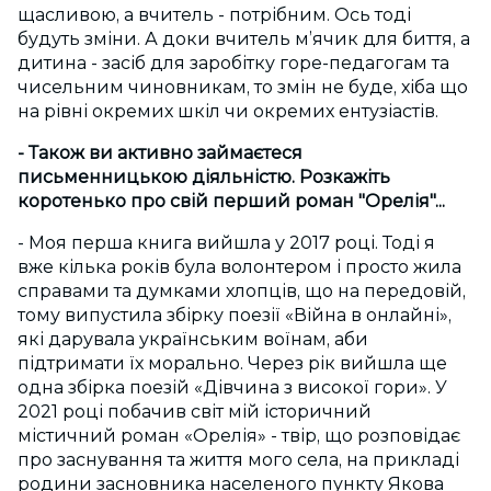
щасливою, а вчитель - потрібним. Ось тоді
будуть зміни. А доки вчитель м’ячик для биття, а
дитина - засіб для заробітку горе-педагогам та
чисельним чиновникам, то змін не буде, хіба що
на рівні окремих шкіл чи окремих ентузіастів.
- Також ви активно займаєтеся
письменницькою діяльністю. Розкажіть
коротенько про свій перший роман "Орелія"...
- Моя перша книга вийшла у 2017 році. Тоді я
вже кілька років була волонтером і просто жила
справами та думками хлопців, що на передовій,
тому випустила збірку поезії «Війна в онлайні»,
які дарувала українським воїнам, аби
підтримати їх морально. Через рік вийшла ще
одна збірка поезій «Дівчина з високої гори». У
2021 році побачив світ мій історичний
містичний роман «Орелія» - твір, що розповідає
про заснування та життя мого села, на прикладі
родини засновника населеного пункту Якова