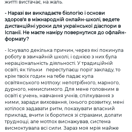
житті вистачає, на жаль.
- Наразі ви викладаєте біологію і основи
здоров'я в міжнародній онлайн-школі, ведете
дистанційні уроки для української діаспори в
Іспанії. Не маєте наміру повернутися до офлайн-
формату?
- Існувало декілька причин, через які покинула
роботу в звичайній школі, і однією з них була
нераціональність діяльності. У традиційній
освіті, як тільки переступаєш поріг закладу, то
крім твоїх годин на тебе падає купа
освітянського мотлоху: непотрібного, марного,
дурного, немислимого. Для мене головним в
освіті є учень, навчання учнів, спілкування з
ними, заради виховання, їхнього розвитку, мені
хотілося задавати ритм, показувати власний
приклад, вчити їх боротися зі страхами, долати
труднощі, але мотлох виснажував, система
висмоктувала всі сили. Зараз моя мрія майже