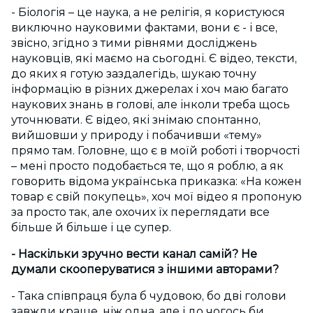
- Біологія – це наука, а не релігія, я користуюся
виключно науковими фактами, вони є - і все,
звісно, згідно з тими рівнями досліджень
науковців, які маємо на сьогодні. Є відео, тексти,
до яких я готую заздалегідь, шукаю точну
інформацію в різних джерелах і хоч маю багато
наукових знань в голові, але інколи треба щось
уточнювати. Є відео, які знімаю спонтанно,
вийшовши у природу і побачивши «тему»
прямо там. Головне, що є в моїй роботі і творчості
– мені просто подобається те, що я роблю, а як
говорить відома українська приказка: «На кожен
товар є свій покупець», хоч мої відео я пропоную
за просто так, але охочих їх переглядати все
більше й більше і це супер.
- Наскільки зручно вести канал самій? Не
думали скооперуватися з іншими авторами?
- Така співпраця була б чудовою, бо дві голови
завжди краще, ніж одна, але і до чогось би