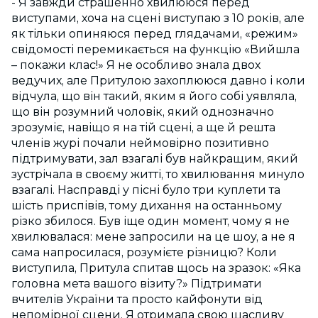
- Я завжди страшенно хвилююся перед
виступами, хоча на сцені виступаю з 10 років, але
як тільки опиняюся перед глядачами, «режим»
свідомості перемикається на функцію «Вийшла
– покажи клас!» Я не особливо знала двох
ведучих, але Притулою захоплююся давно і коли
відчула, що він такий, яким я його собі уявляла,
що він розумний чоловік, який однозначно
зрозуміє, навіщо я на тій сцені, а ще й решта
членів журі почали неймовірно позитивно
підтримувати, зал взагалі був найкращим, який
зустрічала в своєму житті, то хвилювання минуло
взагалі. Насправді у пісні було три куплети та
шість приспівів, тому дихання на останньому
різко збилося. Був іще один момент, чому я не
хвилювалася: мене запросили на це шоу, а не я
сама напросилася, розумієте різницю? Коли
виступила, Притула спитав щось на зразок: «Яка
головна мета вашого візиту?» Підтримати
вчителів України та просто кайфонути від
непомірної сцени. Я отримала свою щасливу