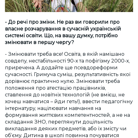
- До речі про зміни. Не раз ви говорили про
власне розчарування в сучасній українській
системі освіти. Що, на вашу думку, потрібно
змінювати в першу чергу?
- Змінювати треба все! Освіта, в якій намішано
совдепу, нестабільності 90-х та пофігізму 2000-х,
приречена. А додайте ще псевдореформи
сучасності. Гримуча суміш, результативність якої
дорівнює практично нулю. Змінювати треба
положення про атестацію працівників,
ставлення до новітніх технологій (не вмієш, не
хочеш навчатися – йди геть!), ввести педагогічну
інтернатуру, націлювати навчання на
формування життєвих компетентностей, а не на
складання ЗНО, переглянути доцільність
викладання деяких предметів, або їх змісту чи
об’єму. Дитина в школі повинна почуватися