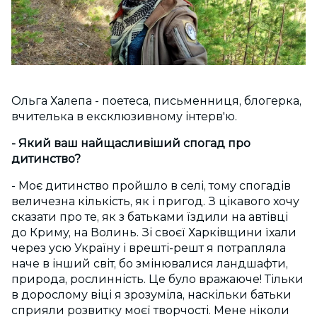
Ольга Халепа - поетеса, письменниця, блогерка,
вчителька в ексклюзивному інтерв'ю.
- Який ваш найщасливіший спогад про
дитинство?
- Моє дитинство пройшло в селі, тому спогадів
величезна кількість, як і пригод. З цікавого хочу
сказати про те, як з батьками їздили на автівці
до Криму, на Волинь. Зі своєї Харківщини їхали
через усю Україну і врешті-решт я потрапляла
наче в інший світ, бо змінювалися ландшафти,
природа, рослинність. Це було вражаюче! Тільки
в дорослому віці я зрозуміла, наскільки батьки
сприяли розвитку моєї творчості. Мене ніколи