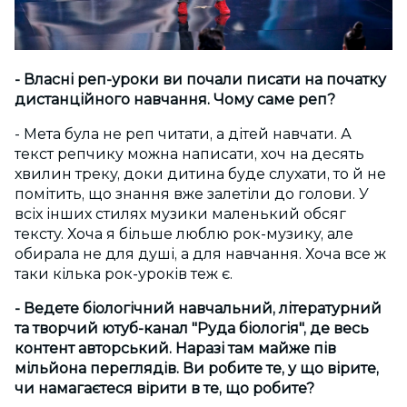
- Власні реп-уроки ви почали писати на початку
дистанційного навчання. Чому саме реп?
- Мета була не реп читати, а дітей навчати. А
текст репчику можна написати, хоч на десять
хвилин треку, доки дитина буде слухати, то й не
помітить, що знання вже залетіли до голови. У
всіх інших стилях музики маленький обсяг
тексту. Хоча я більше люблю рок-музику, але
обирала не для душі, а для навчання. Хоча все ж
таки кілька рок-уроків теж є.
- Ведете біологічний навчальний, літературний
та творчий ютуб-канал "Руда біологія", де весь
контент авторський. Наразі там майже пів
мільйона переглядів. Ви робите те, у що вірите,
чи намагаєтеся вірити в те, що робите?