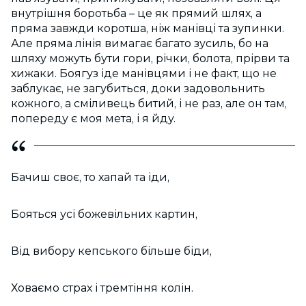
внутрішня боротьба – це як прямий шлях, а
пряма завжди коротша, ніж манівці та зупинки.
Але пряма лінія вимагає багато зусиль, бо на
шляху можуть бути гори, річки, болота, прірви та
хижаки. Боягуз іде манівцями і не факт, що не
заблукає, не загубиться, доки задовольнить
кожного, а сміливець битий, і не раз, але он там,
попереду є моя мета, і я йду.
Бачиш своє, то хапай та іди,
Бояться усі божевільних картин,
Від вибору кепського більше біди,
Ховаємо страх і тремтіння колін.