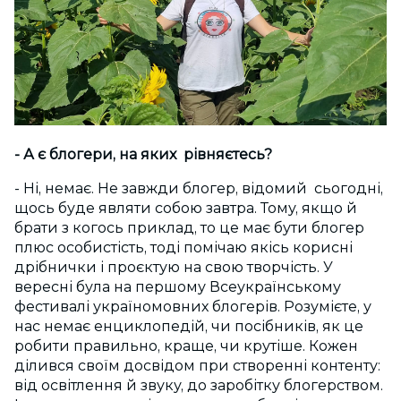
- А є блогери, на яких рівняєтесь?
- Ні, немає. Не завжди блогер, відомий сьогодні,
щось буде являти собою завтра. Тому, якщо й
брати з когось приклад, то це має бути блогер
плюс особистість, тоді помічаю якісь корисні
дрібнички і проєктую на свою творчість. У
вересні була на першому Всеукраїнському
фестивалі україномовних блогерів. Розумієте, у
нас немає енциклопедій, чи посібників, як це
робити правильно, краще, чи крутіше. Кожен
ділився своїм досвідом при створенні контенту:
від освітлення й звуку, до заробітку блогерством.