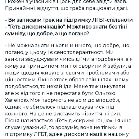
І кожен з учасників щось для себе звідти взяв.
Принаймні, відчуття, що треба працювати далі.
- Ви записали трек на підтримку ЛГБТ-спільноти
- "Геть дискримінацію". Можливо знати без тіні
сумніву, що добре, а що погано?
- Не можна знати ніколи й нічого, що добре, що
погано, у цьому і є сенс толерантності. Ми
звикли засуджувати чиїсь дії чи вподобання, а я
живу за принципом: ми поговорили й забули, а
люди щодня живуть зі своїми проблемами або
цінностями. Якщо хтось обрав свій шлях і йому
подобається, то нехай іде. Мене теж цькували,
але ж від того я не перестала бути Ольгою
Халепою. Моя творчість не всім до вподоби,
однак не збираюся підлаштовуватися під
кожного. На це не вистачить ні життя, ні сил.
Пісня називається «Геть дискримінацію». І якщо
слухач уважний, то зрозуміє, вона не тільки в
підтримку ЛГБТ, адже дискримінації в нашому