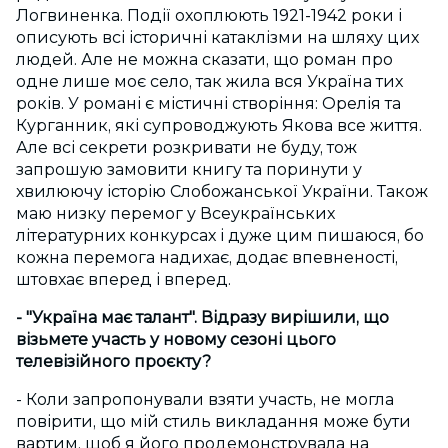
Логвиненка. Події охоплюють 1921-1942 роки і
описують всі історичні катаклізми на шляху цих
людей. Але не можна сказати, що роман про
одне лише моє село, так жила вся Україна тих
років. У романі є містичні створіння: Орелія та
Курганник, які супроводжують Якова все життя.
Але всі секрети розкривати не буду, тож
запрошую замовити книгу та поринути у
хвилюючу історію Слобожанської України. Також
маю низку перемог у Всеукраїнських
літературних конкурсах і дуже цим пишаюся, бо
кожна перемога надихає, додає впевненості,
штовхає вперед і вперед.
- "Україна має талант". Відразу вирішили, що
візьмете участь у новому сезоні цього
телевізійного проєкту?
- Коли запропонували взяти участь, не могла
повірити, що мій стиль викладання може бути
вартим, щоб я його продемонструвала на