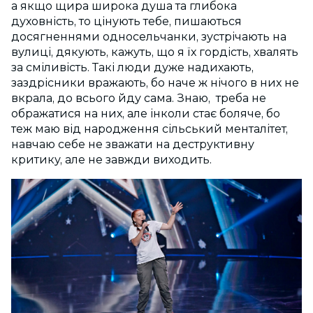
а якщо щира широка душа та глибока
духовність, то цінують тебе, пишаються
досягненнями односельчанки, зустрічають на
вулиці, дякують, кажуть, що я їх гордість, хвалять
за сміливість. Такі люди дуже надихають,
заздрісники вражають, бо наче ж нічого в них не
вкрала, до всього йду сама. Знаю, треба не
ображатися на них, але інколи стає боляче, бо
теж маю від народження сільський менталітет,
навчаю себе не зважати на деструктивну
критику, але не завжди виходить.