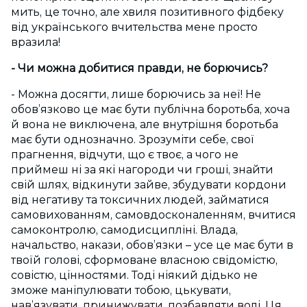
мить, це точно, але хвиля позитивного фідбеку
від українського вчительства мене просто
вразила!
- Чи можна добитися правди, не борючись?
- Можна досягти, лише борючись за неї! Не
обов’язково це має бути публічна боротьба, хоча
й вона не виключена, але внутрішня боротьба
має бути однозначно. Зрозуміти себе, свої
прагнення, відчути, що є твоє, а чого не
приймеш ні за які нагороди чи гроші, знайти
свій шлях, відкинути зайве, збудувати кордони
від негативу та токсичних людей, займатися
самовихованням, самовдосконаленням, вчитися
самоконтролю, самодисципліні. Влада,
начальство, накази, обов’язки – усе це має бути в
твоїй голові, сформоване власною свідомістю,
совістю, цінностями. Тоді ніякий дідько не
зможе маніпулювати тобою, цькувати,
нав’язувати, принижувати, позбавляти волі. Ця