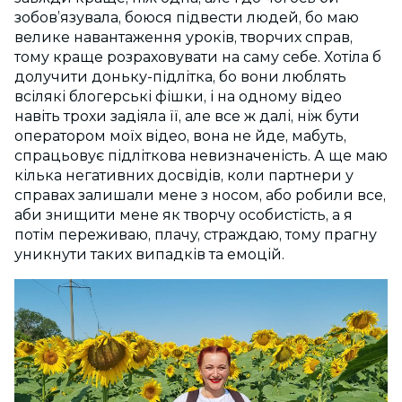
зобов’язувала, боюся підвести людей, бо маю
велике навантаження уроків, творчих справ,
тому краще розраховувати на саму себе. Хотіла б
долучити доньку-підлітка, бо вони люблять
всілякі блогерські фішки, і на одному відео
навіть трохи задіяла її, але все ж далі, ніж бути
оператором моїх відео, вона не йде, мабуть,
спрацьовує підліткова невизначеність. А ще маю
кілька негативних досвідів, коли партнери у
справах залишали мене з носом, або робили все,
аби знищити мене як творчу особистість, а я
потім переживаю, плачу, страждаю, тому прагну
уникнути таких випадків та емоцій.