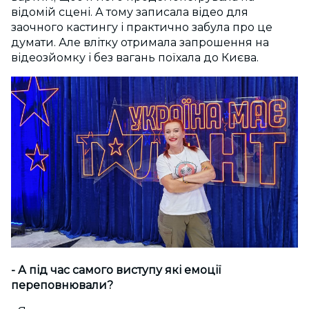
відомій сцені. А тому записала відео для
заочного кастингу і практично забула про це
думати. Але влітку отримала запрошення на
відеозйомку і без вагань поїхала до Києва.
- А під час самого виступу які емоції
переповнювали?