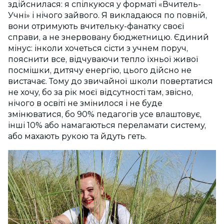
здійснилася: я спілкуюся у форматі «Вчитель-
Учні» і нічого зайвого. Я викладаюся по повній,
вони отримують вчительку-фанатку своєї
справи, а не знервовану бюджетницю. Єдиний
мінус: інколи хочеться сісти з учнем поруч,
пояснити все, відчуваючи тепло їхньої живої
посмішки, дитячу енергію, цього дійсно не
вистачає. Тому до звичайної школи повертатися
не хочу, бо за рік моєї відсутності там, звісно,
нічого в освіті не змінилося і не буде
змінюватися, бо 90% педагогів усе влаштовує,
інші 10% або намагаються переламати систему,
або махають рукою та йдуть геть.