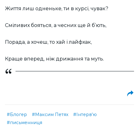
Життя лиш одненьке, ти в курсі, чувак?
Сміливих бояться, а чесних ще й б’ють,
Порада, а хочеш, то хай і лайфхак,
Краще вперед, ніж дрижання та муть.
#Блогер
#Максим Петях
#Інтерв'ю
#письменниця