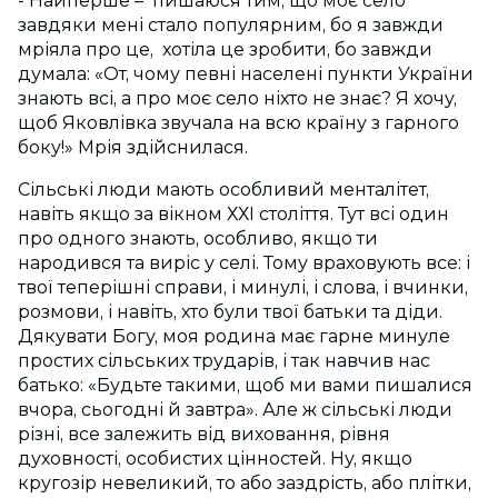
- Найперше – пишаюся тим, що моє село
завдяки мені стало популярним, бо я завжди
мріяла про це, хотіла це зробити, бо завжди
думала: «От, чому певні населені пункти України
знають всі, а про моє село ніхто не знає? Я хочу,
щоб Яковлівка звучала на всю країну з гарного
боку!» Мрія здійснилася.
Сільські люди мають особливий менталітет,
навіть якщо за вікном ХХІ століття. Тут всі один
про одного знають, особливо, якщо ти
народився та виріс у селі. Тому враховують все: і
твої теперішні справи, і минулі, і слова, і вчинки,
розмови, і навіть, хто були твої батьки та діди.
Дякувати Богу, моя родина має гарне минуле
простих сільських трударів, і так навчив нас
батько: «Будьте такими, щоб ми вами пишалися
вчора, сьогодні й завтра». Але ж сільські люди
різні, все залежить від виховання, рівня
духовності, особистих цінностей. Ну, якщо
кругозір невеликий, то або заздрість, або плітки,