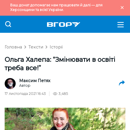
Ваш донат допомагає нам працювати й далі — для
Херсонщини та всієї України.
Головна
Тексти
Історії
Ольга Халепа: “Змінювати в освіті
треба все!”
Максим Петях
Автор
17 листопада 2021 16:43
3,485