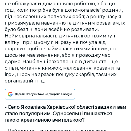
не обтяжували домашньою роботою, хіба що
тоді, коли потрібна була допомога всієї родини,
під час сезонних польових робіт, а решту часу я
присвячувала навчанню та дитячим розвагам, їх
було безліч, вони всебічно розвивали.
Неймовірна кількість дитячих ігор і взимку, і
влітку і при цьому я ні разу не почула від
старших, щоб не займалась тим чи іншим, що
щось не має значення, або я проводжу час
дарма. Найбільші захоплення в дитинстві - це
співи, читання книжок, малювання, ковзани та
ігри, щось на зразок пошуку скарбів, таємних
організацій і т. д.
Додати Вгору як бажане джерело в Google
- Село Яковлівка Харківської області завдяки вам
стало популярним. Односельці пишаються
такою креативною вчителькою?