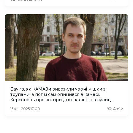
Бачив, як КАМАЗи вивозили чорні мішки з
трупами, а потім сам опинився в камері.
Херсонець про чотири дні в катівні на вулиці
Теплоенергетиків
2,446
15 кві. 2025 17:00