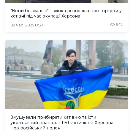
"Вони безжальні", – жінка розповіла про тортури у
катівні під час окупації Херсона
942
08 чер. 2025 19:39
Змушували прибирати катівню та їсти
український прапор: ЛГБТ-активіст із Херсона
про російський полон