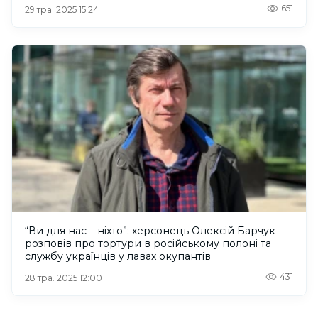
651
29 тра. 2025 15:24
“Ви для нас – ніхто”: херсонець Олексій Барчук
розповів про тортури в російському полоні та
службу українців у лавах окупантів
431
28 тра. 2025 12:00