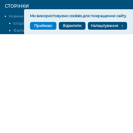
СТОРІНКИ
Ми використовуємо cookies для покращення сайту.
Новини
Тексти
Історії
Аналітика
Приймаю
Відхилити
Налаштування
Фактчек
Розслідування
Право
Фото
Перерва на каву
Промо
Життя
Блоги
Відео
Архів
Про нас
Контакти
Редакційна політика
Політика конфіденційності
Cпівпраця
КОНТАКТИ
Редакційний відділ:
ilona.polesova@gmail.com
vgorunews@gmail.com
lvgoru@gmail.com