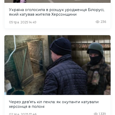
Україна оголосила в розшук уродженця Білорусі,
який катував жителів Херсонщини
236
05 тра. 2025 14:49
Через дев’ять кіл пекла: як окупанти катували
херсонця в полоні
1,339
02 тра. 2025 17:46