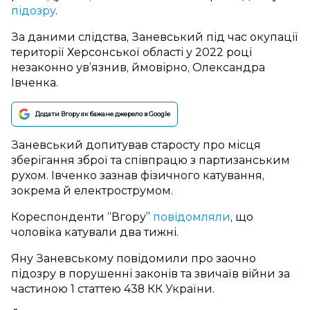
підозру
.
За даними слідства, Заневський під час окупації
території Херсонської області у 2022 році
незаконно ув’язнив, ймовірно, Олександра
Івченка.
Додати Вгору як бажане джерело в Google
Заневський допитував старосту про місця
зберігання зброї та співпрацю з партизанським
рухом. Івченко зазнав фізичного катування,
зокрема й електрострумом.
Кореспонденти “Вгору”
повідомляли
, що
чоловіка катували два тижні.
Яну Заневському повідомили про заочно
підозру в порушенні законів та звичаїв війни за
частиною 1 статтею 438 КК України.