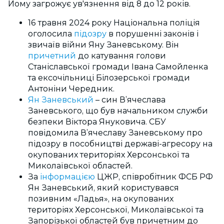
Йому загрожує ув'язнення від 8 до 12 років.
16 травня 2024 року Національна поліція
оголосила
підозру
в порушенні законів і
звичаїв війни Яну Заневському. Він
причетний
до катування голови
Станіславської громади Івана Самойленка
та ексочільниці Білозерської громади
Антоніни Чередник.
Ян Заневський
– син В’ячеслава
Заневського, що був начальником служби
безпеки Віктора Януковича. СБУ
повідомила В’ячеславу Заневському про
підозру в пособництві державі-агресору на
окупованих територіях Херсонської та
Миколаївської областей.
За
інформацією
ЦЖР, співробітник ФСБ РФ
Ян Заневський, який користувався
позивним «Ладья», на окупованих
територіях Херсонської, Миколаївської та
Запорізької областей був причетним до