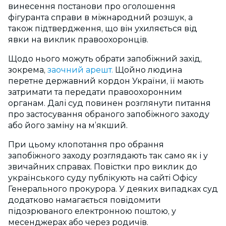
винесення постанови про оголошення
фігуранта справи в міжнародний розшук, а
також підтвердження, що він ухиляється від
явки на виклик правоохоронців.
Щодо нього можуть обрати запобіжний захід,
зокрема,
заочний арешт.
Щойно людина
перетне державний кордон України, її мають
затримати та передати правоохоронним
органам. Далі суд повинен розглянути питання
про застосування обраного запобіжного заходу
або його заміну на м’якший.
При цьому клопотання про обрання
запобіжного заходу розглядають так само як і у
звичайних справах. Повістки про виклик до
українського суду публікують на сайті Офісу
Генерального прокурора. У деяких випадках суд
додатково намагається повідомити
підозрюваного електронною поштою, у
месенджерах або через родичів.