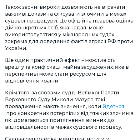
Також заочні вироки дозволяють не втрачати
важливі докази та фіксувати злочини в межах
судової процедури. Це офіційна правова оцінка
дій конкретних осіб, яка надалі може
використовуватися у міжнародних судах
–
зокрема для доведення фактів агресії РФ проти
України.
Ще один практичний ефект
–
можливість
арешту та конфіскації майна засуджених, яке в
перспективі може стати ресурсом для
відновлення країни.
Крім того, за словами судді Великої Палати
Верховного Суду Миколи Мазура, такі
провадження мають значення, коли
йдеться
про конкретних потерпілих від тяжких злочинів,
які домагаються притягнення винних до
відповідальності в межах судового процесу.
Судова репортерка, менторка Інституту