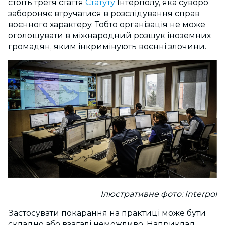
стоїть третя стаття
Статуту
Інтерполу, яка суворо
забороняє втручатися в розслідування справ
воєнного характеру. Тобто організація не може
оголошувати в міжнародний розшук іноземних
громадян, яким інкримінують воєнні злочини.
Ілюстративне фото: Interpol
Застосувати покарання на практиці може бути
складно або взагалі неможливо. Наприклад,