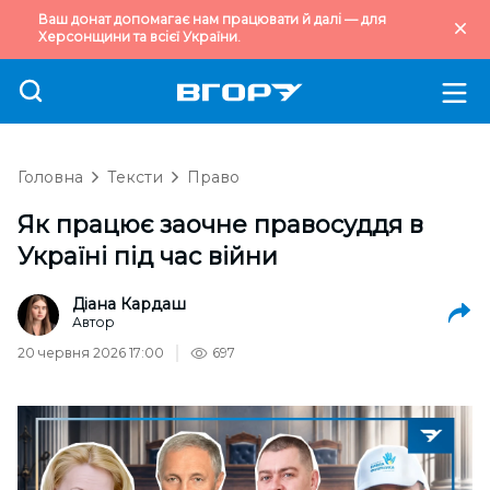
Ваш донат допомагає нам працювати й далі — для
Херсонщини та всієї України.
Головна
Тексти
Право
Як працює заочне правосуддя в
Україні під час війни
Діана Кардаш
Автор
20 червня 2026 17:00
697