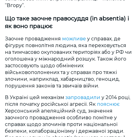
“Вгору”.
Що таке заочне правосуддя (in absentia) і
як воно працює
Заочне провадження
можливе
у справах, де
фігурує повнолітня людина, яка переховується
на тимчасово окупованих територіях або у РФ чи
оголошена у міжнародний розшук. Також його
застосовують щодо обмінених
військовополонених та у справах про тяжкі
злочини, наприклад, хабарництво, геноцид,
порушення законів та звичаїв війни.
В Україні цей механізм
запровадили
у 2014 році,
після початку російської агресії. Як
пояснює
Херсонський апеляційний суд, значення
заочного провадження особливо помітне у
справах щодо злочинів проти національної
безпеки, колабораціонізму і державної зради.