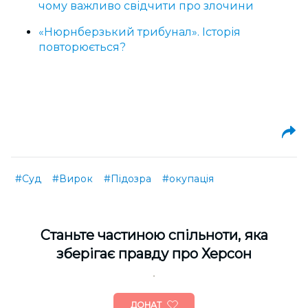
чому важливо свідчити про злочини
«Нюрнберзький трибунал». Історія
повторюється?
#Суд
#Вирок
#Підозра
#окупація
Cтаньте частиною спільноти, яка
зберігає правду про Херсон
ДОНАТ