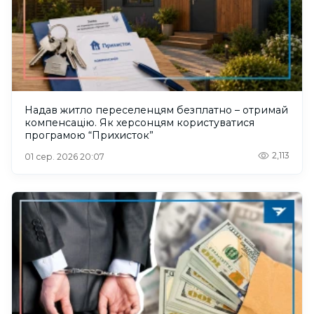
Надав житло переселенцям безплатно – отримай
компенсацію. Як херсонцям користуватися
програмою “Прихисток”
2,113
01 сер. 2026 20:07