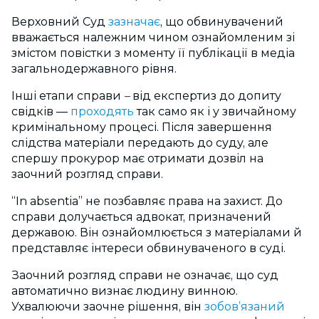
Верховний Суд
зазначає
, що обвинувачений
вважається належним чином ознайомленим зі
змістом повістки з моменту її публікації в медіа
загальнодержавного рівня.
Інші етапи справи
–
від експертиз до допиту
свідків —
проходять
так само як
і у звичайному
кримінальному процесі. Після завершення
слідства матеріали передають до суду, але
спершу прокурор має отримати дозвіл на
заочний розгляд справи.
“In absentia” не позбавляє права на захист. До
справи долучається адвокат, призначений
державою. Він ознайомлюється з матеріалами й
представляє інтереси обвинуваченого в суді.
Заочний розгляд справи не означає, що суд
автоматично визнає людину винною.
Ухвалюючи заочне рішення, він
зобов’язаний