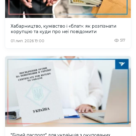
Хабарництво, кумівство і «блат»: як розпізнати
корупцію та куди про неї повідомити
517
01 лип. 2026 19:00
"Білий паспорт" для українців з окупованих