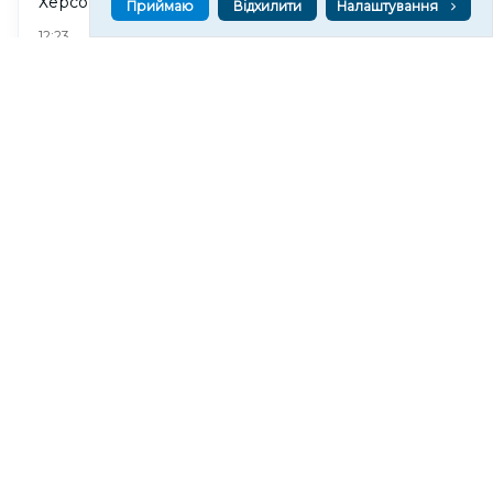
Херсонщині. ВІДЕО
Приймаю
Відхилити
Налаштування
226
12:23
Внаслідок атаки російських дронів у Херсоні
пошкоджені кілька квартир. ФОТО
137
12:08