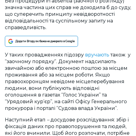
Без процедури in absentia (заочного розгляду)
значна частина цих справ не доходила б до суду,
що суперечить принципу невідворотності
відповідальності та суспільному запиту на
справедливість.
Додати Вгору як бажане джерело в Google
У таких провадженнях підозру
вручають
також у
“заочному порядку”. Документ надсилають
звичайною або електронною поштою за місцем
проживання або за місцем роботи. Якщо
правоохоронцям невідоме місцеперебування
людини, вони публікують відповідні
оголошення в газетах “Голос України” та
“Урядовий кур’єр”, на сайті Офісу Генерального
прокурора і порталі “Судова влада України”.
Наступний етап
–
досудове розслідування: збір і
фіксація даних про правопорушення та людей,
які його вчинили. Щоб його розпочати, потрібне