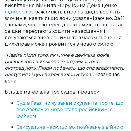
висвітлення війни та миру Ірина Домащенко
підкреслює
важливість вироків щодо воєнних
злочинів, навіть якщо вони ухвалені заочно. За її
словами, якщо інтерес до окремих справ згасає,
свідки перестають ходити на засідання і
почуваються зневіреними, то з часом значення
цих справ може проявитися з новою силою.
“Навіть після того, як мине е декілька років,
російського військового затримають та
екстрадують. Люди побачать, що справедливість
наступила і цей вирок виконується”,
–
зазначає
вона.
Більше матеріалів про судові процеси:
Суд в Гаазі: чому заяви окупантів про те, що
все Азовське море стало російським, є
фейком
Сексуальне насильство, пов’язане з війною: