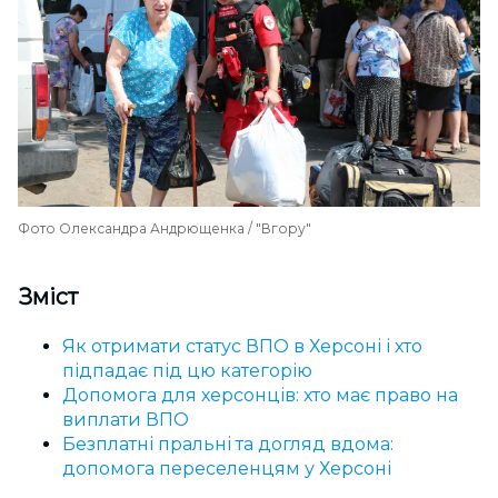
Фото Олександра Андрющенка / "Вгору"
Зміст
Як отримати статус ВПО в Херсоні і хто
підпадає під цю категорію
Допомога для херсонців: хто має право на
виплати ВПО
Безплатні пральні та догляд вдома:
допомога переселенцям у Херсоні