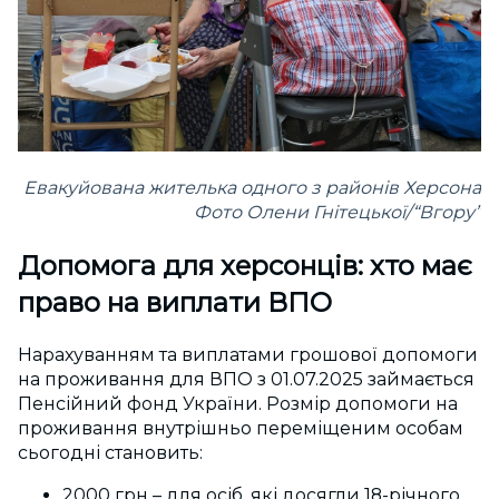
Евакуйована жителька одного з районів Херсона
Фото Олени Гнітецької/“Вгору”
Допомога для херсонців:
хто має
право на виплати ВПО
Нарахуванням та виплатами грошової допомоги
на проживання для ВПО
з 01.07.2025
займається
Пенсійний фонд України. Розмір допомоги на
проживання внутрішньо переміщеним особам
сьогодні становить:
2000 грн – для осіб, які досягли 18-річного