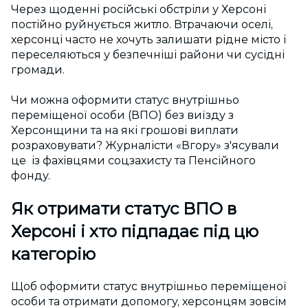
Через щоденні російські обстріли у Херсоні
постійно руйнується житло. Втрачаючи оселі,
херсонці часто не хочуть залишати рідне місто і
переселяються у безпечніші райони чи сусідні
громади.
Чи можна оформити статус
внутрішньо
переміщеної особи
(ВПО) без виїзду з
Херсонщини та на які грошові виплати
розраховувати? Журналісти «Вгору» з'ясували
це із фахівцями соцзахисту та Пенсійного
фонду.
Як отримати статус ВПО в
Херсоні
і хто підпадає під цю
категорію
Щоб оформити
статус внутрішньо переміщеної
особи
та отримати допомогу, херсонцям зовсім