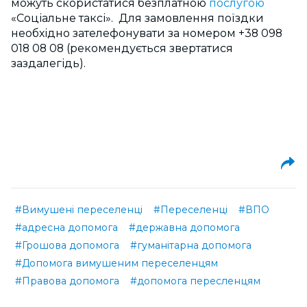
можуть скористатися
безплатною
послугою
«Соціальне таксі». Для замовлення поїздки
необхідно зателефонувати за номером
+38 098
018 08 08
(рекомендується звертатися
заздалегідь).
#Вимушені переселенці
#Переселенці
#ВПО
#адресна допомога
#державна допомога
#Грошова допомога
#гуманітарна допомога
#Допомога вимушеним переселенцям
#Правова допомога
#допомога пересленцям