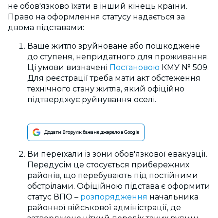
не обов'язково їхати в інший кінець країни.
Право на оформлення статусу надається за
двома підставами:
Ваше житло зруйноване або пошкоджене
до ступеня, непридатного для проживання.
Ці умови визначені
Постановою
КМУ № 509.
Для реєстрації треба мати акт обстеження
технічного стану житла, який офіційно
підтверджує руйнування оселі.
Додати Вгору як бажане джерело в Google
Ви переїхали із зони обов'язкової евакуації.
Передусім це стосується прибережних
районів, що перебувають під постійними
обстрілами. Офіційною підстава є
оформити
статус ВПО
–
розпорядження
начальника
районної військової адміністрації, де