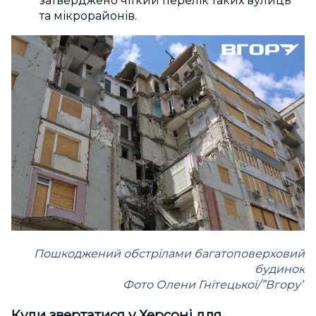
затверджено чіткий перелік таких вулиць
та мікрорайонів.
Пошкоджений обстрілами багатоповерховий
будинок
Фото Олени Гнітецької/”Вгору”
Куди звертатися у Херсоні для