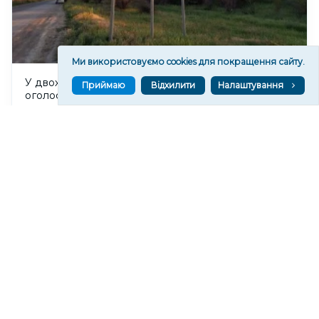
Ми використовуємо cookies для покращення сайту.
У двох селах Борозенської громади Херсонщини
Приймаю
Відхилити
Налаштування
оголосили обов'язкову евакуацію
317
15:08