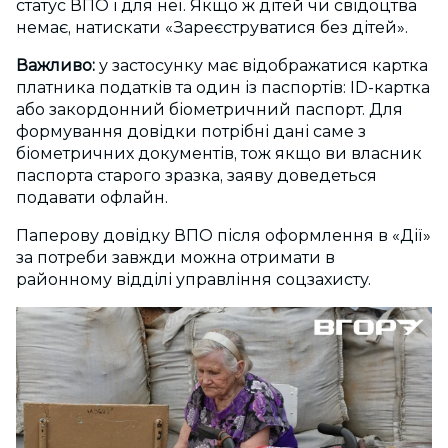
статус ВПО
і для неї. Якщо ж дітей чи свідоцтва
немає, натискати «Зареєструватися без дітей».
Важливо:
у застосунку має відображатися картка
платника податків та один із паспортів: ID-картка
або закордонний біометричний паспорт. Для
формування довідки потрібні дані саме з
біометричних документів, тож якщо ви власник
паспорта старого зразка, заяву доведеться
подавати офлайн.
Паперову довідку ВПО після оформлення в «Дії»
за потреби завжди можна отримати в
районному відділі управління соцзахисту.