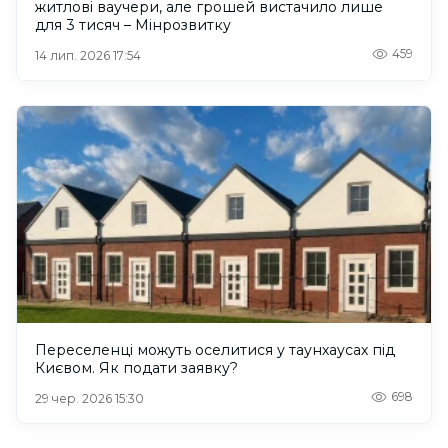
житлові ваучери, але грошей вистачило лише
для 3 тисяч – Мінрозвитку
459
14 лип. 2026 17:54
Переселенці можуть оселитися у таунхаусах під
Києвом. Як подати заявку?
698
29 чер. 2026 15:30