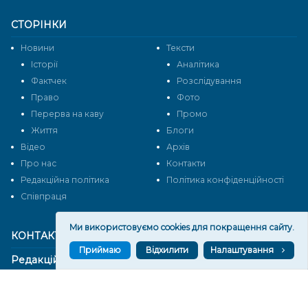
СТОРІНКИ
Новини
Тексти
Історії
Аналітика
Фактчек
Розслідування
Право
Фото
Перерва на каву
Промо
Життя
Блоги
Відео
Архів
Про нас
Контакти
Редакційна політика
Політика конфіденційності
Cпівпраця
Ми використовуємо cookies для покращення сайту.
КОНТАКТИ
Приймаю
Відхилити
Налаштування
Редакційний відділ:
ilona.polesova@gmail.com
vgorunews@gmail.com