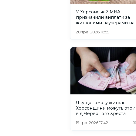
У Херсонській МВА
призначили виплати за
житловими ваучерами на
майже 1,5 мільярда гриве
28 тра. 2026 16:59
Яку допомогу жителі
Херсонщини можуть отри
від Червоного Хреста
19 тра. 2026 17:42