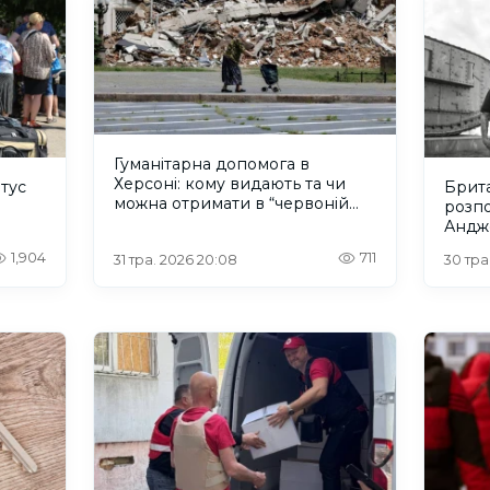
Гуманітарна допомога в
Херсоні: кому видають та чи
атус
Брит
можна отримати в “червоній
розпо
зоні”
Андже
Херс
1,904
711
31 тра. 2026 20:08
30 тра.