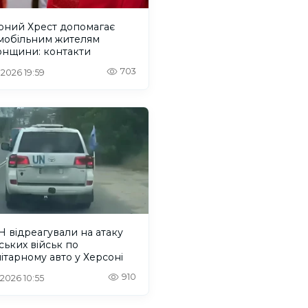
оний Хрест допомагає
мобільним жителям
онщини: контакти
703
 2026 19:59
 відреагували на атаку
ських військ по
ітарному авто у Херсоні
910
 2026 10:55