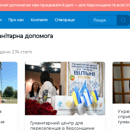
онат допомагає нам працювати й далі — для Херсонщини та всієї Ук
и
Про нас
Контакти
Cпівпраця
анітарна допомога
дено 274 статті
а
Украї
спри
ня
гуман
Гуманітарний центр для
жител
переселенців із Херсонщини