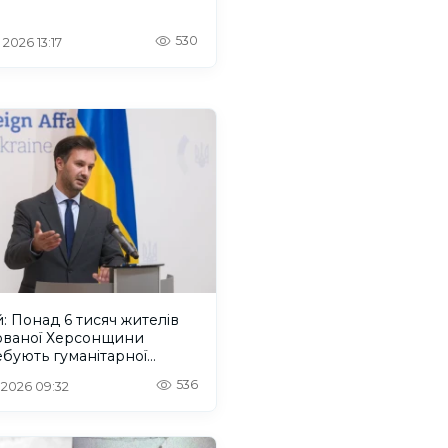
 Пристані на Херсонщині
530
 2026 13:17
: Понад 6 тисяч жителів
ованої Херсонщини
бують гуманітарної
моги
536
. 2026 09:32