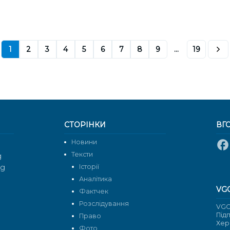
1
2
3
4
5
6
7
8
9
...
19
СТОРІНКИ
ВГ
Новини
Тексти
g
rg
Історії
Аналітика
VG
Фактчек
Розслідування
VGO
Під
Право
Хер
Фото