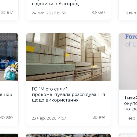
Голої
відкрили в Ужгороді
817
697
24 лип. 2026 19:53
16 лип.
ГО "Місто сили"
лешок
прокоментувала розслідування
Тихий
щодо використання
окуп
благодійних коштів
потре
допо
810
891
23 чер. 2026 14:57
11 чер