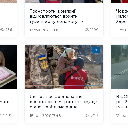
Транспортні компанії
Черв
відмовляються возити
мало
гуманітарну допомогу на
Херс
нь
Херсонщину. Що пропонує
236
1,106
19 тра. 2026 21:10
19 тра.
Червоний Хрест?
Як працює бронювання
В ООН
мати
волонтерів в Україні та чому це
росій
стало проблемою для
гуман
Херсонщини
3,385
1,259
18 тра. 2026 17:48
15 тра.