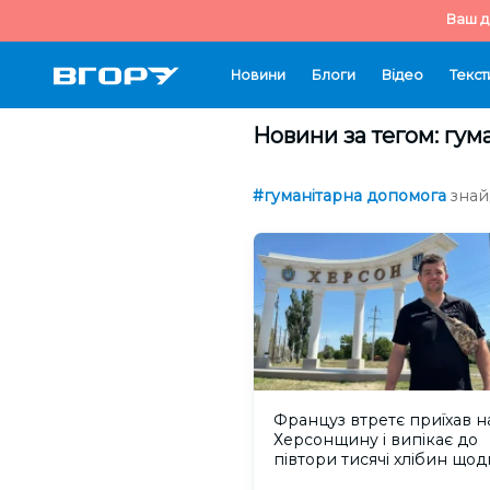
Ваш д
Новини
Блоги
Відео
Текст
Новини за тегом: гум
#гуманітарна допомога
знай
Француз втретє приїхав н
Херсонщину і випікає до
півтори тисячі хлібин щод