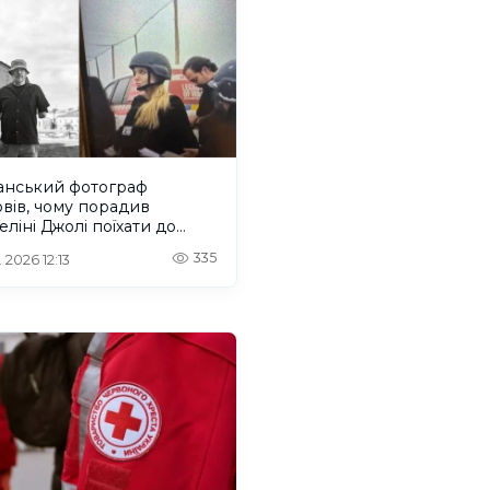
анський фотограф
вів, чому порадив
ліні Джолі поїхати до
она
335
 2026 12:13