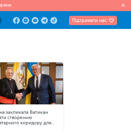
раїни.
Підтримати нас
на закликала Ватикан
яти створенню
ітарного коридору для
ів окупованих Олешок і