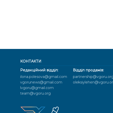
КОНТАКТИ
Редакційний відділ:
Відділ продажів:
ilona.polesova@gmail.com
partnership@vgoru.or
vgorunews@gmail.com
oleksiylehen@vgoru.o
lvgoru@gmail.com
team@vgoru.org