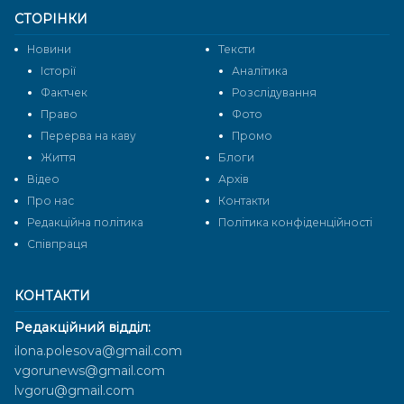
СТОРІНКИ
Новини
Тексти
Історії
Аналітика
Фактчек
Розслідування
Право
Фото
Перерва на каву
Промо
Життя
Блоги
Відео
Архів
Про нас
Контакти
Редакційна політика
Політика конфіденційності
Cпівпраця
КОНТАКТИ
Редакційний відділ:
ilona.polesova@gmail.com
vgorunews@gmail.com
lvgoru@gmail.com