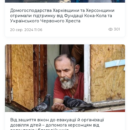
Домогосподарства Харківщини та Херсонщини
отримали підтримку від Фундації Кока-Кола та
Українського Червоного Хреста
301
20 сер. 2024 11:06
Від зашиття вікон до евакуації й організації
дозвілля дітей – допомога херсонцям від