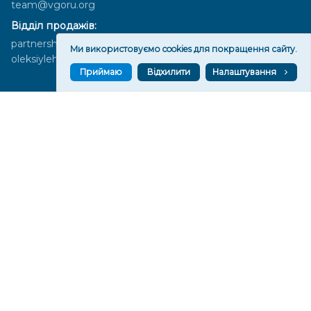
team@vgoru.org
Відділ продажів:
partnership@vgoru.org
Ми використовуємо cookies для покращення сайту.
oleksiylehen@vgoru.org
Приймаю
Відхилити
Налаштування
Засновник медіа «Вгору» Благодійна організація «Фонд
милосердя та здоров'я», ознака неприбутковості - 0036 згідно з
рішенням № 17210346001335 від 06.12.2016 року. Код ЄДРПОУ:
01497439. Основна діяльність – захист прав людини, кампанії
едвокасі, інформаційні кампанії. Місія БО «Фонд милосердя та
здоров’я» – сприяти зміцненню поваги до людської гідності та
прав людини в українському суспільстві, давати знання і надихати
громадян України на активні і відповідальні дії для реалізації
принципів верховенства права і утвердження демократичних
цінностей. Керівними органами БО «Фонд милосердя та
здоров’я» є: загальні збори та правління на чолі з головою
правління. Управління поточною діяльністю здійснює
виконавчий директор – Алла Тютюнник.