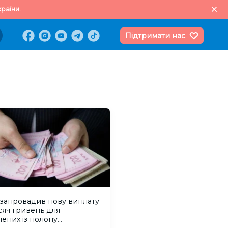
раїни.
Підтримати нас
 запровадив нову виплату
сяч гривень для
нених із полону