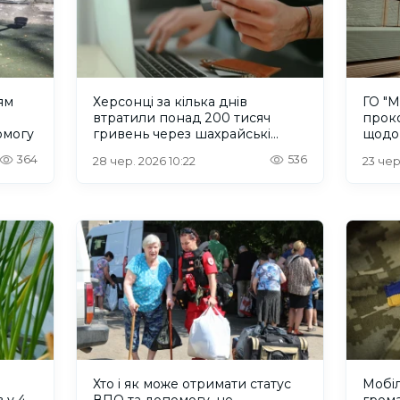
ям
Херсонці за кілька днів
ГО "М
втратили понад 200 тисяч
прок
омогу
гривень через шахрайські
щодо
схеми
благо
364
536
28 чер. 2026 10:22
23 чер
Хто і як може отримати статус
Мобіл
 у 4
ВПО та допомогу, не
гром