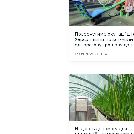
Повернутим з окупації діт
Херсонщини призначили
одноразову грошову доп
09 лип. 2026 18:41
Надають допомогу для
присадибних господарств