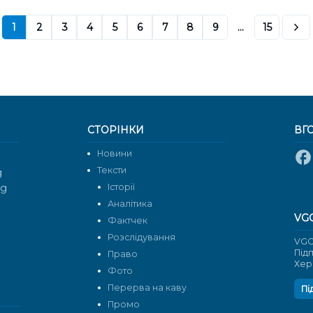
1
2
3
4
5
6
7
8
9
...
15
СТОРІНКИ
ВГ
Новини
Тексти
g
rg
Історії
Аналітика
VG
Фактчек
Розслідування
VGO
Під
Право
Хер
Фото
Перерва на каву
Пі
Промо