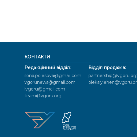
КОНТАКТИ
Редакційний відділ:
Відділ продажів:
ilona.polesova@gmail.com
partnership@vgoru.or
vgorunews@gmail.com
oleksiylehen@vgoru.o
lvgoru@gmail.com
team@vgoru.org