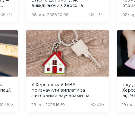
к
виїжджаючи з Херсона
отрим
допо
232
1,891
08 чер. 2026 20:05
02 чер
на
У Херсонській МВА
Яку д
пації,
призначили виплати за
Херс
житловими ваучерами на
від Ч
майже 1,5 мільярда гривень
1,185
236
28 тра. 2026 16:59
19 тра.