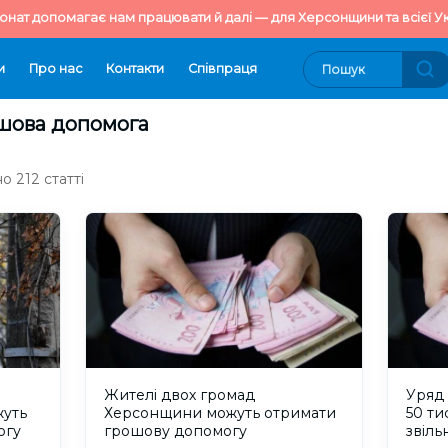
онат допомагає нам працювати й далі — для Херсонщини та всієї Ук
и
Про нас
Контакти
Cпівпраця
ошова допомога
о 212 статті
Жителі двох громад
Уряд
уть
Херсонщини можуть отримати
50 ти
огу
грошову допомогу
звіль