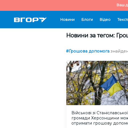
Ваш д
Новини
Блоги
Відео
Текст
Новини за тегом: Гр
#Грошова допомога
знайден
Військові зі Станіславської
громади Херсонщини мож
отримати грошову допом