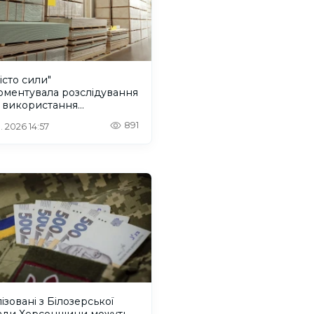
істо сили"
оментувала розслідування
 використання
дійних коштів
891
. 2026 14:57
ізовані з Білозерської
ади Херсонщини можуть