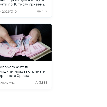
ати по 10 тисяч гривень
моги
302
. 2026 13:10
опомогу жителі
онщини можуть отримати
ервоного Хреста
3,383
 2026 17:42