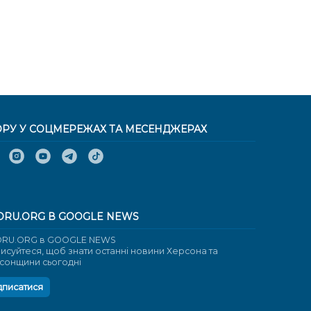
ОРУ У СОЦМЕРЕЖАХ ТА МЕСЕНДЖЕРАХ
ORU.ORG В GOOGLE NEWS
RU.ORG в GOOGLE NEWS
писуйтеся, щоб знати останні новини Херсона та
сонщини сьогодні
дписатися