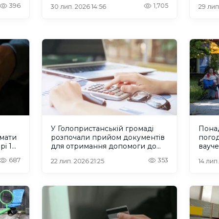
війсь
396
1,705
30 лип. 2026 14:56
29 лип
У Голопристанській громаді
Пона
мати
розпочали прийом документів
пого
рі 12
для отримання допомоги до
вауче
Дня захисників і захисниць
лише 
687
353
22 лип. 2026 21:25
14 лип.
України
Мінр