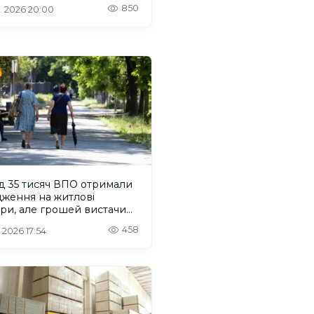
кових
850
. 2026 20:00
д 35 тисяч ВПО отримали
дження на житлові
ри, але грошей вистачило
для 3 тисяч –
458
 2026 17:54
озвитку