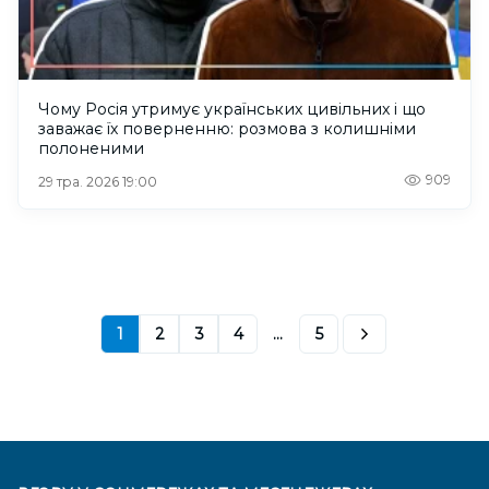
Чому Росія утримує українських цивільних і що
заважає їх поверненню: розмова з колишніми
полоненими
909
29 тра. 2026 19:00
1
2
3
4
...
5