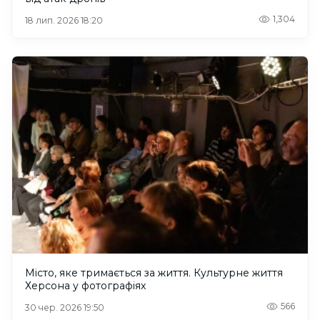
1,304
18 лип. 2026 18:20
Місто, яке тримається за життя. Культурне життя
Херсона у фотографіях
566
30 чер. 2026 19:50