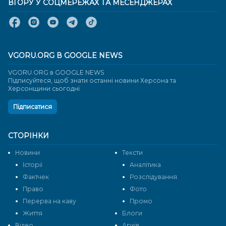
ВГОРУ У СОЦМЕРЕЖАХ ТА МЕСЕНДЖЕРАХ
VGORU.ORG В GOOGLE NEWS
VGORU.ORG в GOOGLE NEWS
Підписуйтеся, щоб знати останні новини Херсона та
Херсонщини сьогодні
Підписатися
СТОРІНКИ
Новини
Тексти
Історії
Аналітика
Фактчек
Розслідування
Право
Фото
Перерва на каву
Промо
Життя
Блоги
Відео
Архів