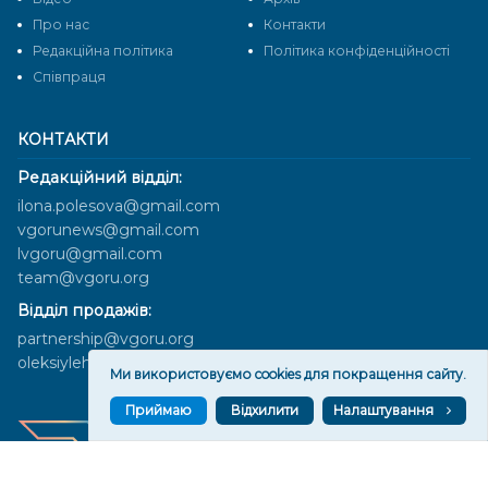
Про нас
Контакти
Редакційна політика
Політика конфіденційності
Cпівпраця
КОНТАКТИ
Редакційний відділ:
ilona.polesova@gmail.com
vgorunews@gmail.com
lvgoru@gmail.com
team@vgoru.org
Відділ продажів:
partnership@vgoru.org
oleksiylehen@vgoru.org
Ми використовуємо cookies для покращення сайту.
Приймаю
Відхилити
Налаштування