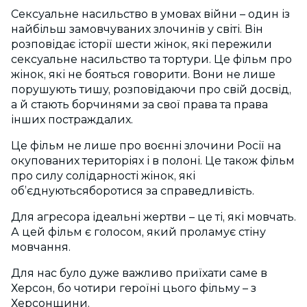
Сексуальне насильство в умовах війни – один із
найбільш замовчуваних злочинів у світі. Він
розповідає історії шести жінок, які пережили
сексуальне насильство та тортури. Це фільм про
жінок, які не бояться говорити. Вони не лише
порушують тишу, розповідаючи про свій досвід,
а й стають борчинями за свої права та права
інших постраждалих.
Це фільм не лише про воєнні злочини Росії на
окупованих територіях і в полоні. Це також фільм
про силу солідарності жінок, які
об’єднуютьсяборотися за справедливість.
Для агресора ідеальні жертви – це ті, які мовчать.
А цей фільм є голосом, який проламує стіну
мовчання.
Для нас було дуже важливо приїхати саме в
Херсон, бо чотири героїні цього фільму – з
Херсонщини.