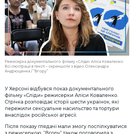
Режисерка документального фільму «Сліди» Аліса Коваленко.
Всі ілюстрації в тексті – скриншоти з відео Олександра
Андрющенка / “Вгору”
У Херсоні відбувся показ документального
фільму «Сліди» режисерки Аліси Коваленко.
Стрічка розповідає історії шести українок, які
пережили сексуальне насильство та тортури
внаслідок російської агресії.
Після показу глядачі мали змогу поспілкуватися
з режисеркою. “Вгору” також поговорила з