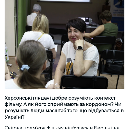
Херсонські глядачі добре розуміють контекст
фільму. А як його сприймають за кордоном? Чи
розуміють люди масштаб того, що відбувається в
Україні?
Світова прем’єра фільму відбулася в Берліні, на