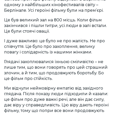
одному з найбільших кінофестивалів світу –
Берлінале. Усі героїні фільму були на прем’єрі.
Це був великий зал на 800 місць. Коли фільм
закінчився і пішли титри, усі люди в залі встали.
Це були стоячі овації.
І дуже важливо: це було не про жалість. Не про
співчуття. Це було про захоплення, велику
повагу і солідарність із нашими жінками.
Глядачі захоплювалися їхньою сміливістю – не
лише тим, що вони говорять про цей страшний
злочин, а й тим, що продовжують боротьбу. Бо
це фільм про стійкість.
Ми відчули неймовірну емпатію від західного
глядача. Після показу люди підходили й казали:
це фільм про дуже важкі речі, але він дає силу,
дає віру у справедливість.
Цю віру дають героїні
фільму, тому що попри все вони продовжують