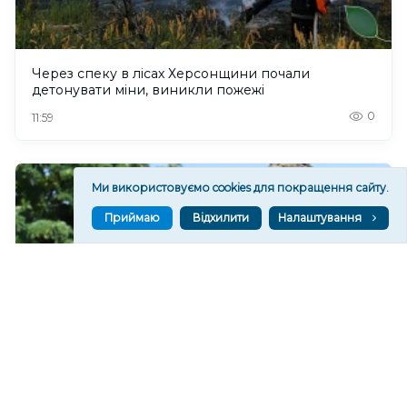
Через спеку в лісах Херсонщини почали
детонувати міни, виникли пожежі
0
11:59
Ми використовуємо cookies для покращення сайту.
Приймаю
Відхилити
Налаштування
На Херсонщині евакуювали 74 людей за тиждень,
— поліція