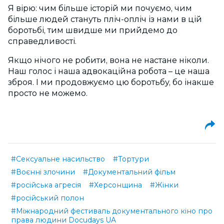
Я вірю: чим більше історій ми почуємо, чим
більше людей стануть пліч-опліч із нами в цій
боротьбі, тим швидше ми прийдемо до
справедливості.
Якщо нічого не робити, вона не настане ніколи.
Наш голос і наша адвокаційна робота – це наша
зброя. І ми продовжуємо цю боротьбу, бо інакше
просто не можемо.
#Сексуальне насильство
#Тортури
#Воєнні злочини
#Документальний фільм
#російська агресія
#Херсонщина
#Жінки
#російський полон
#Міжнародний фестиваль документального кіно про
права людини Docudays UA