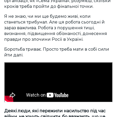
організації, як «Сема Україна», розумієш, скільки
кроків треба пройти до фінальної точки.
Я не знаю, чи ми ще будемо живі, коли
станеться трибунал. Але ця робота сьогодні й
зараз важлива. Робота з порушення тиші,
визнання, підвищення обізнаності, донесення
правди про злочини Росії в Україні.
Боротьба триває. Просто треба мати в собі сили
йти далі.
Деякі люди, які пережили насильство під час
війни, не хочуть свідчити, бо вважають, що це