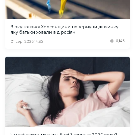
З окупованої Херсонщини повернули дівчинку,
яку батьки ховали від росіян
6,146
01 сер. 2026 14:35