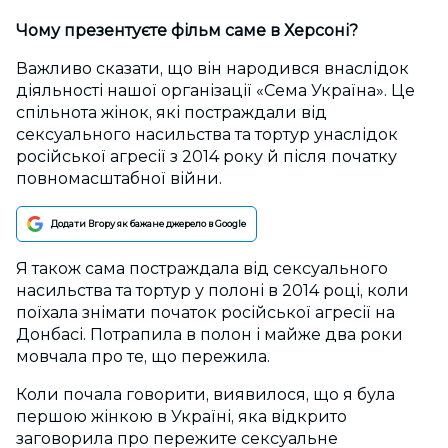
Чому презентуєте фільм саме в Херсоні?
Важливо сказати, що він народився внаслідок
діяльності нашої організації «Сема Україна». Це
спільнота жінок, які постраждали від
сексуального насильства та тортур унаслідок
російської агресії з 2014 року й після початку
повномасштабної війни.
Додати Вгору як бажане джерело в Google
Я також сама постраждала від сексуального
насильства та тортур у полоні в 2014 році, коли
поїхала знімати початок російської агресії на
Донбасі. Потрапила в полон і майже два роки
мовчала про те, що пережила.
Коли почала говорити, виявилося, що я була
першою жінкою в Україні, яка відкрито
заговорила про пережите сексуальне