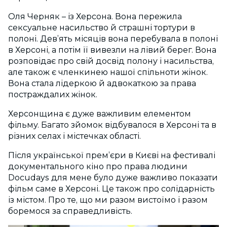
Оля Черняк – із Херсона. Вона пережила
сексуальне насильство й страшні тортури в
полоні. Дев’ять місяців вона перебувала в полоні
в Херсоні, а потім її вивезли на лівий берег.
Вона
розповідає про свій досвід полону і насильства,
але також є членкинею нашої спільноти жінок.
Вона стала лідеркою й адвокаткою за права
постраждалих жінок.
Херсонщина є дуже важливим елементом
фільму. Багато зйомок відбувалося в Херсоні та в
різних селах і містечках області.
Після української прем’єри в Києві на фестивалі
документального кіно про права людини
Docudays для мене було дуже важливо показати
фільм саме в Херсоні. Це також про солідарність
із містом. Про те, що ми разом вистоїмо і разом
боремося за справедливість.