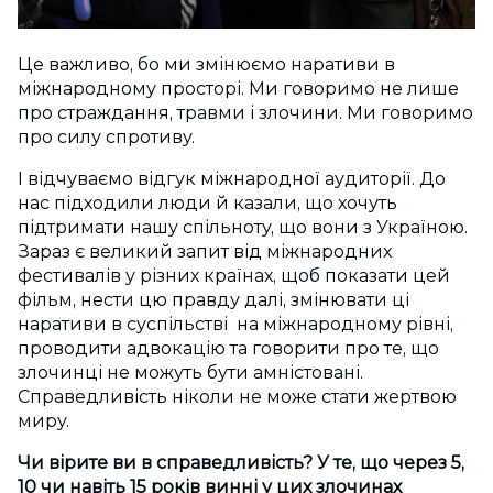
Це важливо, бо ми змінюємо наративи в
міжнародному просторі. Ми говоримо не лише
про страждання, травми і злочини. Ми говоримо
про силу спротиву.
І відчуваємо відгук міжнародної аудиторії. До
нас підходили люди й казали, що хочуть
підтримати нашу спільноту, що вони з Україною.
Зараз є великий запит від міжнародних
фестивалів у різних країнах, щоб показати цей
фільм, нести цю правду далі, змінювати ці
наративи в суспільстві на міжнародному рівні,
проводити адвокацію та говорити про те, що
злочинці не можуть бути амністовані.
Справедливість ніколи не може стати жертвою
миру.
Чи вірите ви в справедливість? У те, що через 5,
10 чи навіть 15 років винні у цих злочинах