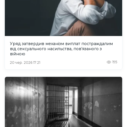
Уряд затвердив механізм виплат постраждалим
від сексуального насильства, пов’язаного з
війною
195
20 чер. 2026 17:21