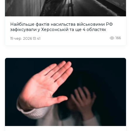
Найбільше фактів насильства військовими РФ
зафіксували у Херсонській та ще 4 областях
166
19 чер. 2026 13:41