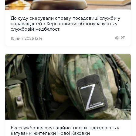
До суду скерували справу посадовиці служби у
справах дітей з Херсонщини: обвинувачують у
службовій недбалості
211
10 лип. 2026 15:14
Ексслужбовця окупаційної поліції підозрюють у
катуванні жительки Нової Каховки