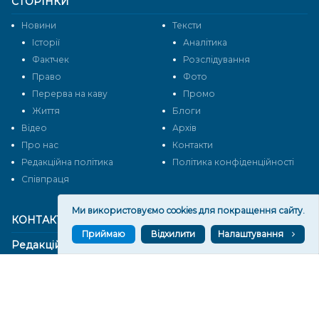
СТОРІНКИ
Новини
Тексти
Історії
Аналітика
Фактчек
Розслідування
Право
Фото
Перерва на каву
Промо
Життя
Блоги
Відео
Архів
Про нас
Контакти
Редакційна політика
Політика конфіденційності
Cпівпраця
Ми використовуємо cookies для покращення сайту.
КОНТАКТИ
Приймаю
Відхилити
Налаштування
Редакційний відділ:
ilona.polesova@gmail.com
vgorunews@gmail.com
lvgoru@gmail.com
team@vgoru.org