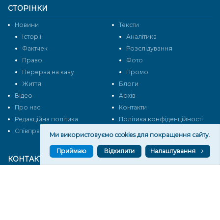
СТОРІНКИ
Новини
Тексти
Історії
Аналітика
Фактчек
Розслідування
Право
Фото
Перерва на каву
Промо
Життя
Блоги
Відео
Архів
Про нас
Контакти
Редакційна політика
Політика конфіденційності
Cпівпраця
Ми використовуємо cookies для покращення сайту.
Приймаю
Відхилити
Налаштування
КОНТАКТИ
Редакційний відділ:
ilona.polesova@gmail.com
vgorunews@gmail.com
lvgoru@gmail.com