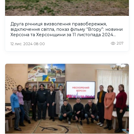
Друга річниця визволення правобережжя,
відключення світла, показ фільму “Вгору”: новини
Херсона та Херсонщини за 11 листопада 2024
року
207
12 лис. 2024 08:00