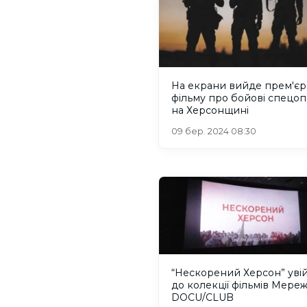
На екрани вийде прем'єр
фільму про бойові спецоп
на Херсонщині
09 бер. 2024 08:30
“Нескорений Херсон” уві
до колекції фільмів Мереж
DOCU/CLUB