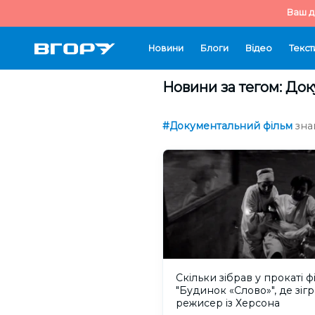
Ваш д
Новини
Блоги
Відео
Текст
Новини за тегом: До
#Документальний фільм
зна
Скільки зібрав у прокаті ф
"Будинок «Слово»", де зіг
режисер із Херсона