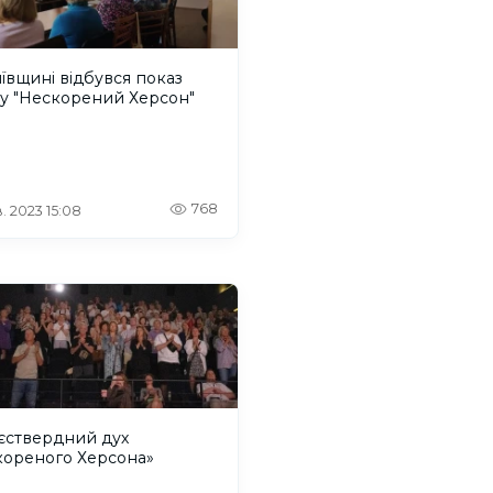
ївщині відбувся показ
му "Нескорений Херсон"
768
. 2023 15:08
єствердний дух
кореного Херсона»