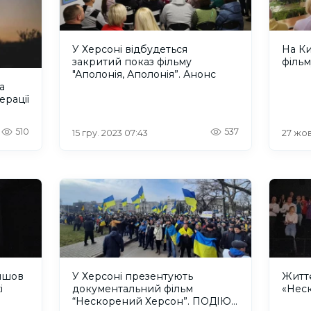
У Херсоні відбудеться
На Ки
закритий показ фільму
філь
"Аполонія, Аполонія”. Анонс
а
ерації
510
537
15 гру. 2023 07:43
27 жов
йшов
У Херсоні презентують
Житт
і
документальний фільм
«Нес
“Нескорений Херсон”. ПОДІЮ