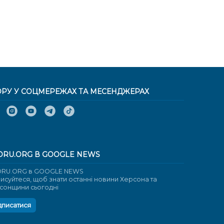
ОРУ У СОЦМЕРЕЖАХ ТА МЕСЕНДЖЕРАХ
ORU.ORG В GOOGLE NEWS
RU.ORG в GOOGLE NEWS
писуйтеся, щоб знати останні новини Херсона та
сонщини сьогодні
дписатися