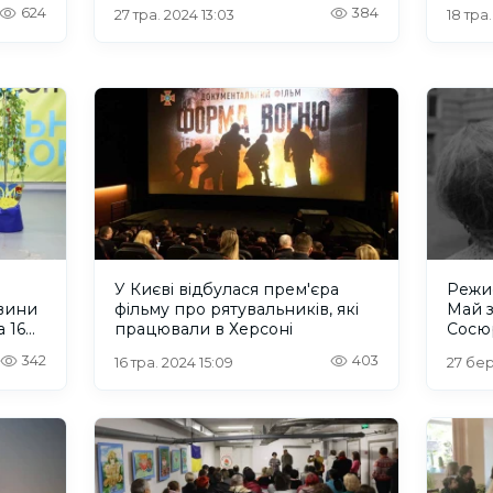
Каховського району
“Вгор
624
384
27 тра. 2024 13:03
18 тра
У Києві відбулася прем'єра
Режис
вини
фільму про рятувальників, які
Май 
 16
працювали в Херсоні
Сосюр
«розс
342
403
16 тра. 2024 15:09
27 бер