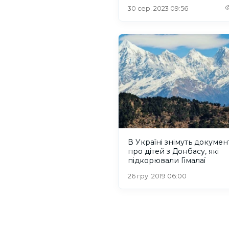
30 сер. 2023 09:56
В Україні знімуть докумен
про дітей з Донбасу, які
підкорювали Гімалаї
26 гру. 2019 06:00