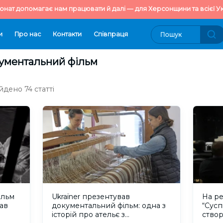
онат допомагає нам працювати й далі — для Херсонщини та всієї Ук
и
Про нас
Контакти
Cпівпраця
кументальний фільм
йдено 74 статті
ільм
Ukraїner презентував
На ре
рав
документальний фільм: одна з
“Сусп
історій про ательє з
ство