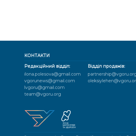
КОНТАКТИ
Редакційний відділ:
Відділ продажів:
ilona.polesova@gmail.com
partnership@vgoru.or
vgorunews@gmail.com
oleksiylehen@vgoru.o
lvgoru@gmail.com
team@vgoru.org