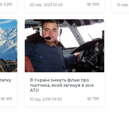
СКАСОВАНО
5,281
936
22 сер. 2023 10:05
15 сер
талку
В Україні знімуть фільм про
льотчика, який загинув в зоні
АТО
813
739
10 гру. 2019 09:30