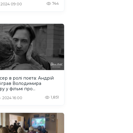
у”
744
. 2024 09:00
ер в ролі поета: Андрій
зіграв Володимира
у у фільмі про
тріляне відродження»
1,851
. 2024 16:00