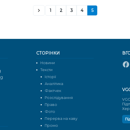
1
2
3
4
5
СТОРІНКИ
ВГ
Новини
Тексти
g
rg
Історії
Аналітика
VG
Фактчек
Розслідування
VGO
Під
Право
Хер
Фото
Перерва на каву
Пі
Промо