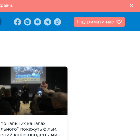
раїни.
Підтримати нас
гіональних каналах
ільного” покажуть фільм,
рений кореспондентами