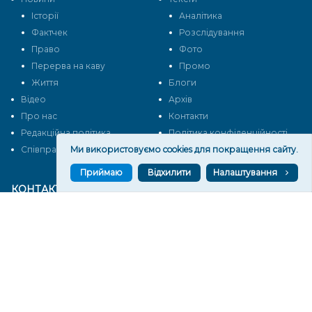
Історії
Аналітика
Фактчек
Розслідування
Право
Фото
Перерва на каву
Промо
Життя
Блоги
Відео
Архів
Про нас
Контакти
Редакційна політика
Політика конфіденційності
Ми використовуємо cookies для покращення сайту.
Cпівпраця
Приймаю
Відхилити
Налаштування
КОНТАКТИ
Редакційний відділ:
ilona.polesova@gmail.com
vgorunews@gmail.com
lvgoru@gmail.com
team@vgoru.org
Відділ продажів: