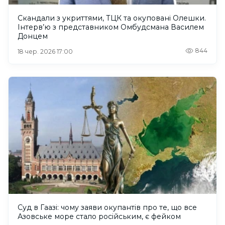
Скандали з укриттями, ТЦК та окуповані Олешки.
Інтерв’ю з представником Омбудсмана Василем
Донцем
844
18 чер. 2026 17:00
Суд в Гаазі: чому заяви окупантів про те, що все
Азовське море стало російським, є фейком