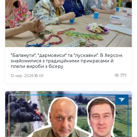
"Баламути", "дармовиси" та "лускавки". В Херсоні
знайомилися з традиційними прикрасами й
плели вироби з бісеру
575
12 чер. 2026 18:09