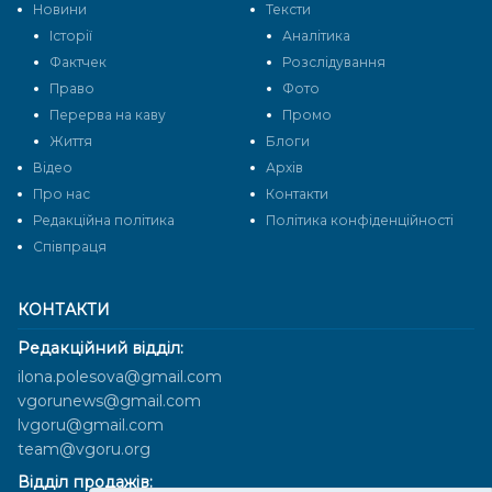
Новини
Тексти
Історії
Аналітика
Фактчек
Розслідування
Право
Фото
Перерва на каву
Промо
Життя
Блоги
Відео
Архів
Про нас
Контакти
Редакційна політика
Політика конфіденційності
Cпівпраця
КОНТАКТИ
Редакційний відділ:
ilona.polesova@gmail.com
vgorunews@gmail.com
lvgoru@gmail.com
team@vgoru.org
Відділ продажів: