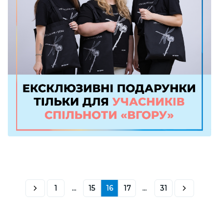
1
...
15
16
17
...
31