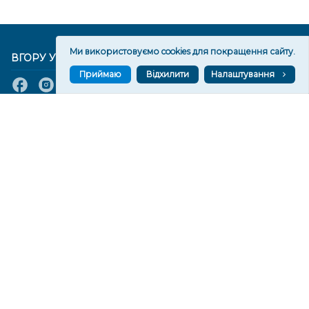
Ми використовуємо cookies для покращення сайту.
ВГОРУ У СОЦМЕРЕЖАХ ТА МЕСЕНДЖЕРАХ
Приймаю
Відхилити
Налаштування
VGORU.ORG В GOOGLE NEWS
VGORU.ORG в GOOGLE NEWS
Підписуйтеся, щоб знати останні новини Херсона та
Херсонщини сьогодні
Підписатися
СТОРІНКИ
Новини
Тексти
Історії
Аналітика
Фактчек
Розслідування