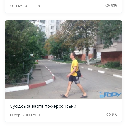
958
08 вер. 2019 13:00
Сусідська варта по-херсонськи
916
19 сер. 2019 12:00