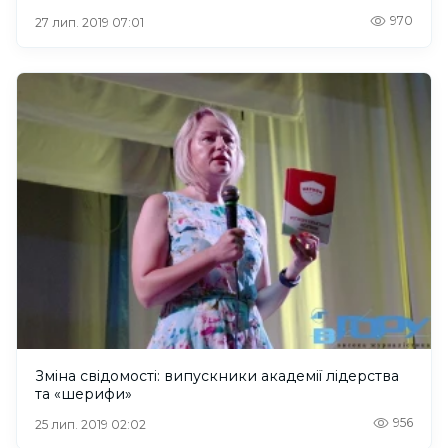
970
27 лип. 2019 07:01
Зміна свідомості: випускники академії лідерства
та «шерифи»
956
25 лип. 2019 02:02