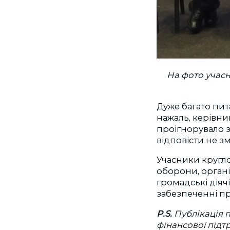
На фото учасн
Дуже багато пит
нажаль, керівни
проігнорувало з
відповісти не зм
Учасники кругл
оборони, органі
громадські діяч
забезпеченні пр
P.S.
Публікація п
фінансової під