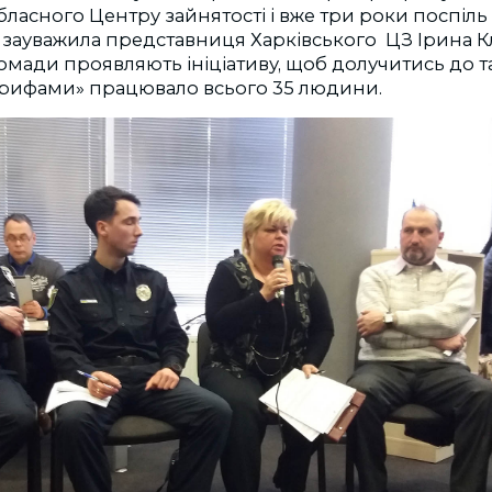
ласного Центру зайнятості і вже три роки поспіл
 як зауважила представниця Харківського ЦЗ Ірина К
ромади проявляють ініціативу, щоб долучитись до т
ерифами» працювало всього 35 людини.