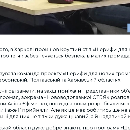
того, в Харкові пройшов Круглий стіл «Шерифи для
ро те, як забезпечується безпека в малих громадах,
ізувала команда проекту «Шерифи для нових грома
ерсонській, Полтавській та Харківській областях.
нігові замети, на захід приїхали представники об
громад, зокрема - Нововодолазької ОТГ. Як розпов
ви Аліна Єфіменко, вони два роки розробляли міс
 і вже її прийняли. Але як це має робитись ще не
ні для них не тільки дуже цікавий, а й надзвичай
вській області дуже добре знають про програму «