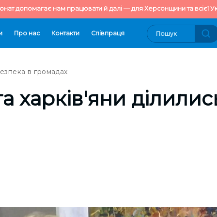
онат допомагає нам працювати й далі — для Херсонщини та всієї Ук
и
Про нас
Контакти
Cпівпраця
езпека в громадах
та харків'яни ділилис