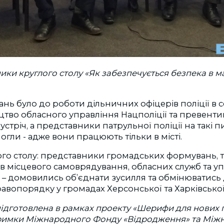
ики круглого столу «Як забезпечується безпека в м
ань було до роботи дільничних офіцерів поліції в с
цтво обласного управління Нацполіції та превенти
устріч, а представники патрульної поліції на такі 
огли - адже вони працюють тільки в місті.
ого столу: представники громадських формувань, 
в місцевого самоврядування, обласних служб та уп
і – домовились об’єднати зусилля та обмінюватись
авопорядку у громадах Херсонської та Харківської
ідготовлена ​​в рамках проекту «Шерифи для нових 
тримки Міжнародного Фонду «Відродження» та Між