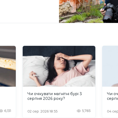
и
Чи очікувати магнітні бурі 3
Чи оч
серпня 2026 року?
серп
6,131
5,783
02 сер. 2026 18:55
04 сер