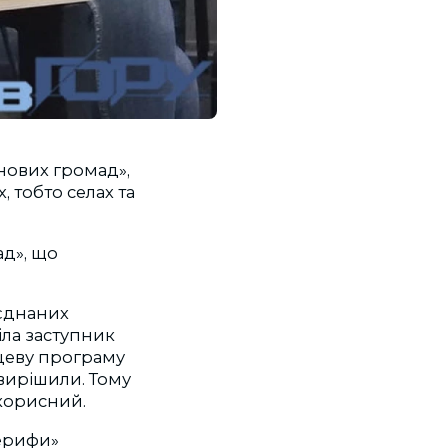
 нових громад»,
 тобто селах та
д», що
’єднаних
іла заступник
цеву програму
 вирішили. Тому
 корисний.
Шерифи»