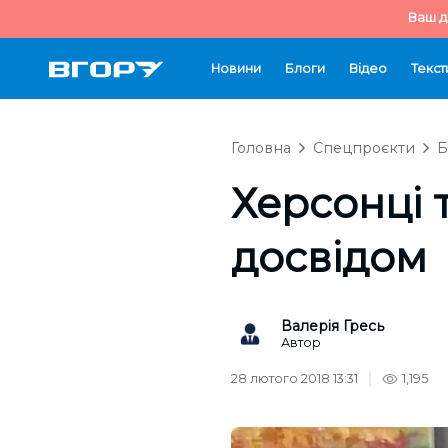
Ваш д
Новини
Блоги
Відео
Текст
Головна
Спецпроєкти
Б
Херсонці 
досвідом
Валерія Гресь
Автор
28 лютого 2018 13:31
1,195