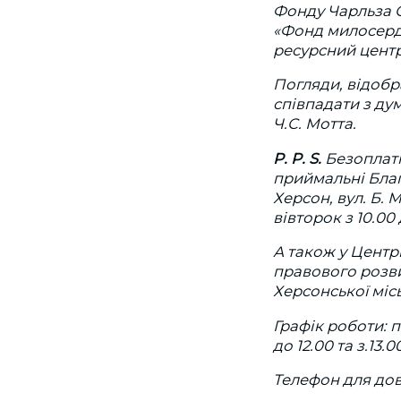
Фонду Чарльза С
«Фонд милосердя
ресурсний центр
Погляди, відобр
співпадати з д
Ч.С. Мотта.
P. P. S.
Безоплатн
приймальні Благ
Херсон, вул. Б. 
вівторок з 10.00 д
А також у Центр
правового розви
Херсонської міс
Графік роботи: по
до 12.00 та з.13.0
Телефон для дові