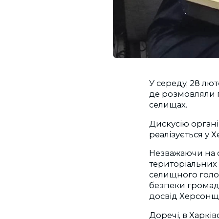
У середу, 28 лю
де розмовляли п
селищах.
Дискусію орган
реалізується у Х
Незважаючи на с
територіальних 
селищного голо
безпеки громади
досвід Херсонщи
Доречі, в Харкі