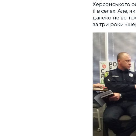
Херсонського об
її в селах. Але,
далеко не всі г
за три роки «ш