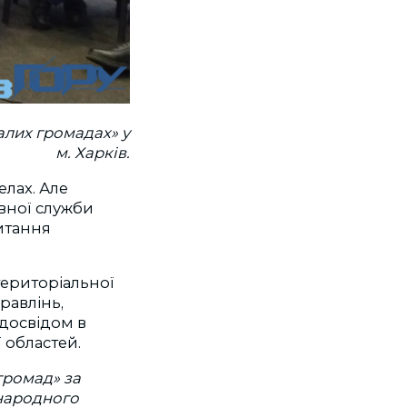
алих громадах» у
м. Харків.
елах. Але
вної служби
питання
територіальної
равлінь,
 досвідом в
 областей.
громад» за
народного