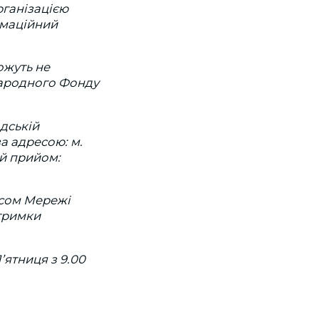
рганізацією
рмаційний
ожуть не
народного Фонду
дській
а адресою: м.
ий прийом:
ісом Мережі
дтримки
П’ятниця з 9.00