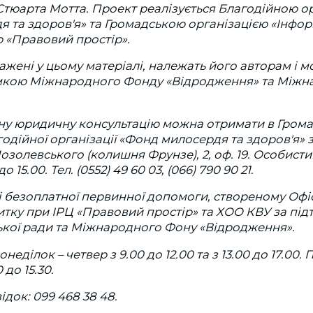
тюарта Мотта. Проект реалізується Благодійною о
 та здоров'я» та Громадською організацією «Інфо
 «Правовий простір».
ажені у цьому матеріалі, належать його авторам і м
умкою Міжнародного Фонду «Відродження» та Між
у юридичну консультацію можна отримати в Грома
одійної організації «Фонд милосердя та здоров'я» з
Мозолевського (колишня Фрунзе), 2, оф. 19. Особист
о 15.00. Тел. (0552) 49 60 03, (066) 790 90 21.
і безоплатної первинної допомоги, створеному Оф
тку при ІРЦ «Правовий простір» та ХОО КВУ за пі
ької ради та Міжнародного Фону «Відродження».
неділок – четвер з 9.00 до 12.00 та з 13.00 до 17.00. 
0 до 15.30.
док: 099 468 38 48.