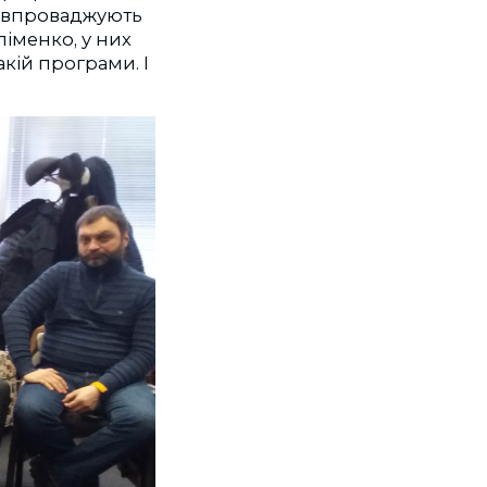
ь впроваджують
ліменко, у них
акій програми. І