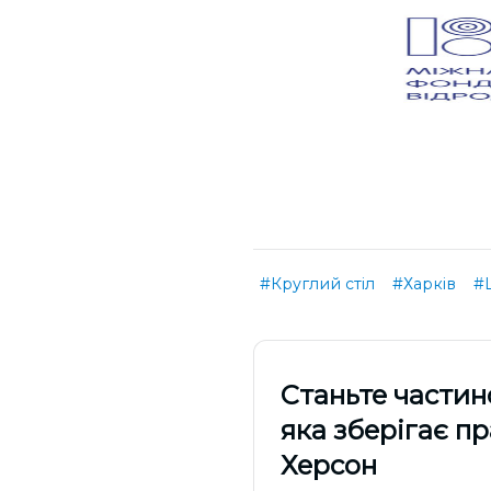
#Круглий стіл
#Харків
#
Cтаньте частин
яка зберігає п
Херсон