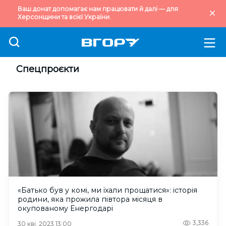
Ваш донат допомагає нам працювати й далі — для
Херсонщини та всієї України.
Спецпроєкти
«Батько був у комі, ми їхали прощатися»: історія
родини, яка прожила півтора місяця в
окупованому Енергодарі
3,336
30 кві. 2023 13:00