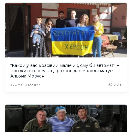
“Какой у вас красівий мальчик, єму би автомат” –
про життя в окупації розповідає молода матуся
Альона Мовчан
5,613
18 жов. 2022 16:21