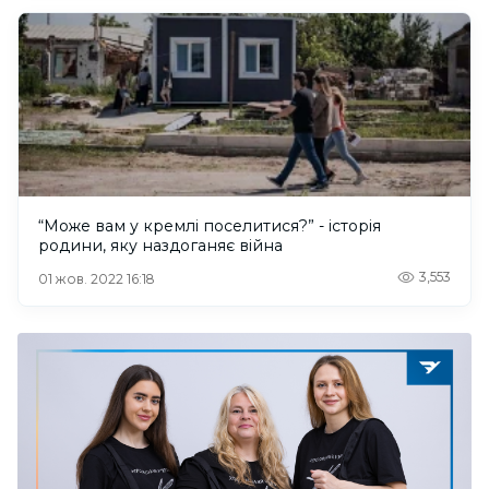
“Може вам у кремлі поселитися?” - історія
родини, яку наздоганяє війна
3,553
01 жов. 2022 16:18