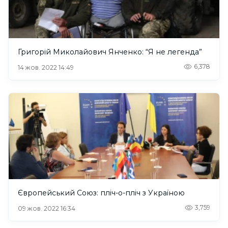
Григорій Миколайович Янченко: “Я не легенда”
6,378
14 жов. 2022 14:49
Європейський Союз: пліч-о-пліч з Україною
3,759
09 жов. 2022 16:34