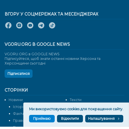
ВГОРУ У СОЦМЕРЕЖАХ ТА МЕСЕНДЖЕРАХ
VGORU.ORG В GOOGLE NEWS
VGORU.ORG в GOOGLE NEWS
Підписуйтеся, щоб знати останні новини Херсона та
Херсонщини сьогодні
Підписатися
СТОРІНКИ
Новини
Тексти
Історії
Аналітика
Ми використовуємо cookies для покращення сайту.
Фактчек
Розслідування
Приймаю
Відхилити
Налаштування
Право
Фото
Перерва на каву
Промо