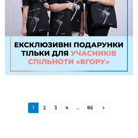
1
2
3
4
...
86