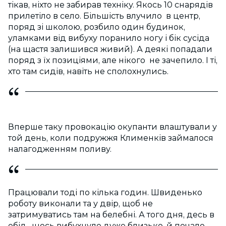
тікав, ніхто не забирав техніку. Якось 10 снарядів
прилетіло в село. Більшість влучило в центр,
поряд зі школою, розбило один будинок,
уламками від вибуху поранило ногу і бік сусіда
(на щастя залишився живий). А деякі попадали
поряд з їх позиціями, але нікого не зачепило. І ті,
хто там сидів, навіть не сполохнулись.
Вперше таку провокацію окупанти влаштували у
той день, коли подружжя Клименків займалося
налагодженням поливу.
Працювали тоді по кілька годин. Швиденько
роботу виконали та у двір, щоб не
затримуватись там на белебні. А того дня, десь в
обід, щось вибухнуло дуже близько, й почало