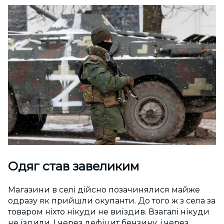
Одяг став завеликим
Магазини в селі дійсно позачинялися майже
одразу як прийшли окупанти. До того ж з села за
товаром ніхто нікуди не виїздив. Взагалі нікуди
не їздили. І через дефіцит бензину, і через