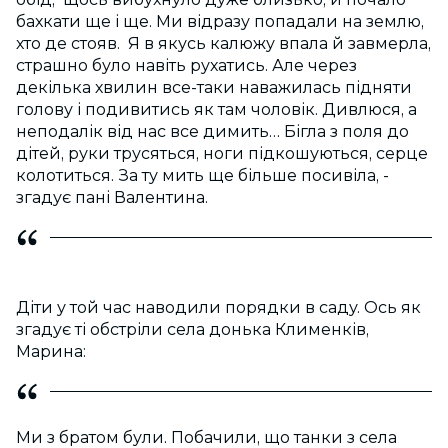
бахкати ще і ще. Ми відразу попадали на землю,
хто де стояв. Я в якусь калюжу впала й завмерла,
страшно було навіть рухатись. Але через
декілька хвилин все-таки наважилась підняти
голову і подивитись як там чоловік. Дивлюся, а
неподалік від нас все димить… Бігла з поля до
дітей, руки трусяться, ноги підкошуються, серце
колотиться. За ту мить ще більше посивіла, -
згадує пані Валентина.
Діти у той час наводили порядки в саду. Ось як
згадує ті обстріли села донька Клименків,
Марина:
Ми з братом були. Побачили, що танки з села