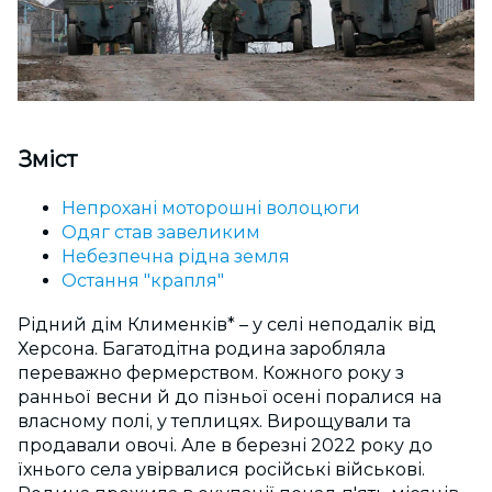
Зміст
Непрохані моторошні волоцюги
Одяг став завеликим
Небезпечна рідна земля
Остання "крапля"
Рідний дім Клименків* – у селі неподалік від
Херсона. Багатодітна родина заробляла
переважно фермерством. Кожного року з
ранньої весни й до пізньої осені поралися на
власному полі, у теплицях. Вирощували та
продавали овочі. Але в березні 2022 року до
їхнього села увірвалися російські військові.