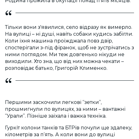
Родина прожила в окупації понад п'ять місяців.
Тільки вони з'явилися, село відразу як вимерло.
На вулиці – ні душі, навіть собаки кудись забігли.
Коли їхня машина проїжджала повз двір,
спостерігали з-під фіранок, щоб не зустрічатись з
ними поглядом. Ми теж довгенько нікуди не
виходили. Хто зна, що від них можна чекати –
розповідає батько, Григорій Клименко.
Першими заскочили легкові “зетки”,
прошмигнули по вулицях, за ними – вантажні
“Урали”. Пізніше заїхала і важка техніка.
Гуркіт колони танків та БТРів почули ще здалеку,
кілометрів за п’ять. А коли вони до вулиці