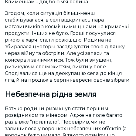
Клименкам - дві, бо сім'я велика.
Згодом, коли ситуація більш-менш
стабілізувалася, в селі відкрилась пара
магазинчиків з космічними цінами на кримські
продукти. Інших не було. Гроші посунулися
рікою, а харчі стали розкішшю. Родина не
збиралася цьогоріч засаджувати свою ділянку
через війну та обстріли. Але усі запаси та
консерви закінчилися. Тож були змушені,
ризикуючи своїм життям, вийти у поле.
Сподівалися ще на деокупацію села до кінця
літа, й на продаж в серпні-вересні овочів зібрати.
Небезпечна рідна земля
Батько родини ризикнув стати першим
розвідником та мінером. Адже на поле багато
разів вже “прилітало”. Перевірив, чи не
залишилося у воронках небезпечних об’єктів (а
воронок було чимало, й такого розміру, що