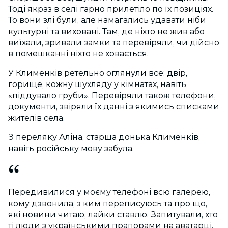
Тоді якраз в селі гарно прилетіло по їх позиціях.
То вони злі були, але намагались удавати ніби
культурні та виховані. Там, де ніхто не жив або
виїхали, зривали замки та перевіряли, чи дійсно
в помешканні ніхто не ховається.
У Клименків ретельно оглянули все: двір,
горище, кожну шухляду у кімнатах, навіть
«піддувало груби». Перевіряли також телефони,
документи, звіряли їх данні з якимись списками
жителів села.
З переляку Аліна, старша донька Клименків,
навіть російську мову забула.
Передивилися у моєму телефоні всю галерею,
кому дзвонила, з ким переписуюсь та про що,
які новини читаю, лайки ставлю. Запитували, хто
ті люди з українськими прапорами на аватарці.