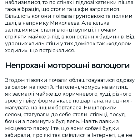
наблизилися, то по стінах і підлозі хатинки пішла
така вібрація, що столи та шафи затряслися.
Більшість колони поїхала ґрунтовкою та полями
далі, в напрямку Миколаєва. Але кілька
залишилися, стали в кінці вулиці, і почали
стріляти майже з-під вікон останніх будинків. Від
ударних хвиль стіни у тих домівок так «ходором
ходили», що потріскалися.
Непрохані моторошні волоцюги
Згодом ті вояки почали облаштовуватися одразу
за селом на постій. Неголені, чомусь на вигляд
як засмаглі майже до коричневого, худі, різного
зросту і віку, форма якась пошарпана, на одних -
малувата, на інших бовталася. Нишпорили
селом, стягували до себе столи, стільці, посуд,
бочки з покинутих будівель. Навіть лавки з
місцевого парку. І те, що вони собачі будки
забирали, про які так сміялися в Інтернеті, це не