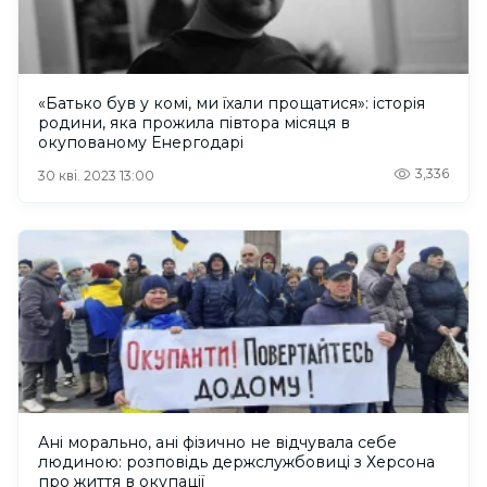
«Батько був у комі, ми їхали прощатися»: історія
родини, яка прожила півтора місяця в
окупованому Енергодарі
3,336
30 кві. 2023 13:00
Ані морально, ані фізично не відчувала себе
людиною: розповідь держслужбовиці з Херсона
про життя в окупації