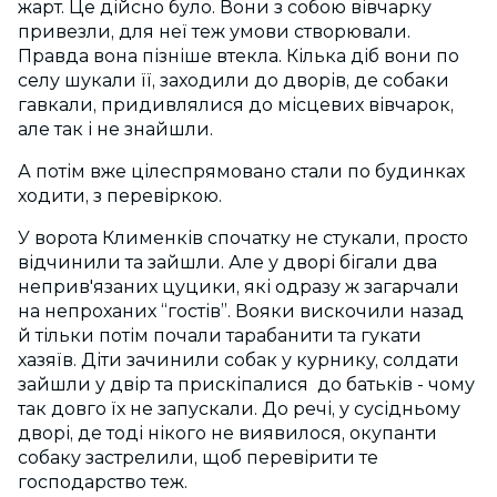
жарт. Це дійсно було. Вони з собою вівчарку
привезли, для неї теж умови створювали.
Правда вона пізніше втекла. Кілька діб вони по
селу шукали її, заходили до дворів, де собаки
гавкали, придивлялися до місцевих вівчарок,
але так і не знайшли.
А потім вже цілеспрямовано стали по будинках
ходити, з перевіркою.
У ворота Клименків спочатку не стукали, просто
відчинили та зайшли. Але у дворі бігали два
неприв'язаних цуцики, які одразу ж загарчали
на непроханих “гостів”. Вояки вискочили назад
й тільки потім почали тарабанити та гукати
хазяїв. Діти зачинили собак у курнику, солдати
зайшли у двір та прискіпалися до батьків - чому
так довго їх не запускали. До речі, у сусідньому
дворі, де тоді нікого не виявилося, окупанти
собаку застрелили, щоб перевірити те
господарство теж.