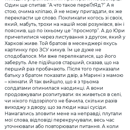
Один ще спитав: “А что такое переҐлЯд?” А я
стою, очима кліпаю, й не можу пригадати, як же
перекласти це слово. Покликали когось зі своїх,
який, мабуть, трохи на нашій мові розумівся, він і
пояснив, що по їхньому це “просмотр”. А до Юри
причепилися через листування з другом, який у
Харкові живе. Той братові в месенджері якусь
картинку про ЗСУ кинув. Їм це дуже не
сподобалося. Ми вже перелякалися, що його
заберуть. Але підійшов старший, сказав, що на
перший раз пробачають. Після того приказали
батьку з братом показати двір, а Марині з мамою
– кімнати. Й так вийшло, що я з трьома
солдатами опинилася наодинці. А вони
продовжували розпитувати: як живеться в селі,
чи нікого підозрілого не бачила, скільки разів
виходжу з двору, що за люди наші сусіди.
Намагались зловити мене на неправді, плутали
мої слова, відповіді перекручували, весь час
уточнювали або повторювали питання. А коли