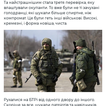
Та найстрашнішим стала третя перевірка, яку
влаштували окупанти. То вже були не ті зачухані
голодранці, які шукали більше спиртне, ніж
компромат. Це були геть інші військові. Високі,
кремезні, і форма новіша, чиста.
Рухалися на БТРі від одного двору до іншого.
Скоріше за все, шукали патріотів та навідників.