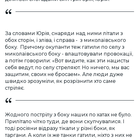
За словами Юрія, снаряди над ними літали з
обох сторін, і зліва, і справа - з миколаївського
боку. Причому окупанти теж гатили по селу з
миколаївського боку - влаштовували провокації,
а потім говорили: «Вот видите, как эти нацисты
себя ведут, по селу стреляют. Но ничего, мы вас
защитим, своих не бросаем». Але люди дуже
швидко зрозуміли, як розрізнити хто саме
стріляє.
Жодного пострілу з боку наших по хатах не було.
Прилітало чітко туди, де вони скупчувалися. І
тоді росіяни відразу тікали у різні боки, як
таргани. А коли їх же танки гатили, ніхто з них не