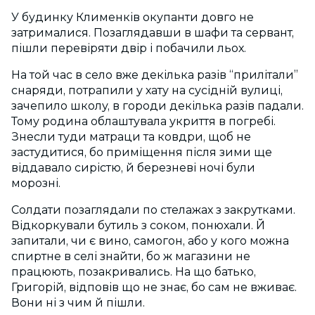
У будинку Клименків окупанти довго не
затрималися. Позаглядавши в шафи та сервант,
пішли перевіряти двір і побачили льох.
На той час в село вже декілька разів “прилітали”
снаряди, потрапили у хату на сусідній вулиці,
зачепило школу, в городи декілька разів падали.
Тому родина облаштувала укриття в погребі.
Знесли туди матраци та ковдри, щоб не
застудитися, бо приміщення після зими ще
віддавало сирістю, й березневі ночі були
морозні.
Солдати позаглядали по стелажах з закрутками.
Відкоркували бутиль з соком, понюхали. Й
запитали, чи є вино, самогон, або у кого можна
спиртне в селі знайти, бо ж магазини не
працюють, позакривались. На що батько,
Григорій, відповів що не знає, бо сам не вживає.
Вони ні з чим й пішли.