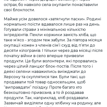
острах, бо навколо села окупанти понаставили
свої блокпости.
Майже усім довелося «затягнути паски». Родині
нормально поїсти вдавалося лише раз на день.
Готували страви з мінімальною кількістю
інгредієнтів. Пекли коржики замість хліба, що
таке м’ясо - згодом теж забули. За півтора місяця
окупації кожен з членів сім’ї схуд від п’яти до
десяти кілограмів. І тільки через два місяці після
початку війни в село вперше привезли
продукти. Це були волонтери, які прорвались
через цілий ланцюг блок-постів. Після того і
деякі селяни наважились виїжджати до
Херсону та скуплятися там. Були такі, що
продавали той товар односельцям, щоб
“виправдати” поїздку. Проте багато хто
безкоштовно привозив, а то й роздавав
продукти. Так, наприклад, хліб роздавали.
Зазвичай виділяли одну хлібину на родину, але