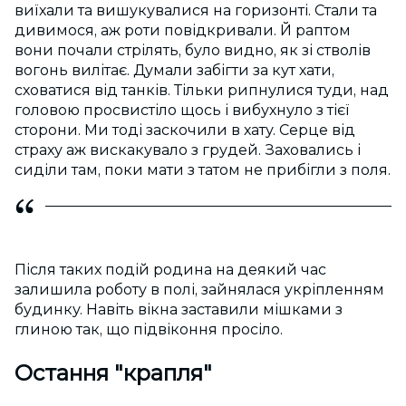
виїхали та вишукувалися на горизонті. Стали та
дивимося, аж роти повідкривали. Й раптом
вони почали стрілять, було видно, як зі стволів
вогонь вилітає. Думали забігти за кут хати,
сховатися від танків. Тільки рипнулися туди, над
головою просвистіло щось і вибухнуло з тієї
сторони. Ми тоді заскочили в хату. Серце від
страху аж вискакувало з грудей. Заховались і
сиділи там, поки мати з татом не прибігли з поля.
Після таких подій родина на деякий час
залишила роботу в полі, зайнялася укріпленням
будинку. Навіть вікна заставили мішками з
глиною так, що підвіконня просіло.
Остання "крапля"