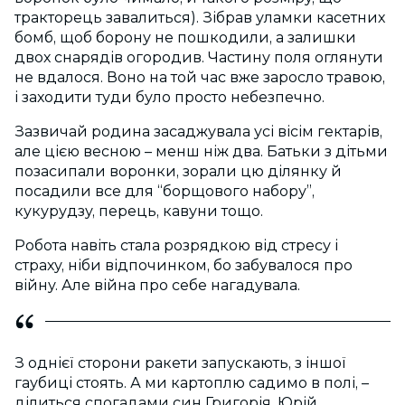
тракторець завалиться). Зібрав уламки касетних
бомб, щоб борону не пошкодили, а залишки
двох снарядів огородив. Частину поля оглянути
не вдалося. Воно на той час вже заросло травою,
і заходити туди було просто небезпечно.
Зазвичай родина засаджувала усі вісім гектарів,
але цією весною – менш ніж два. Батьки з дітьми
позасипали воронки, зорали цю ділянку й
посадили все для “борщового набору”,
кукурудзу, перець, кавуни тощо.
Робота навіть стала розрядкою від стресу і
страху, ніби відпочинком, бо забувалося про
війну. Але війна про себе нагадувала.
З однієї сторони ракети запускають, з іншої
гаубиці стоять. А ми картоплю садимо в полі, –
ділиться спогадами син Григорія, Юрій.