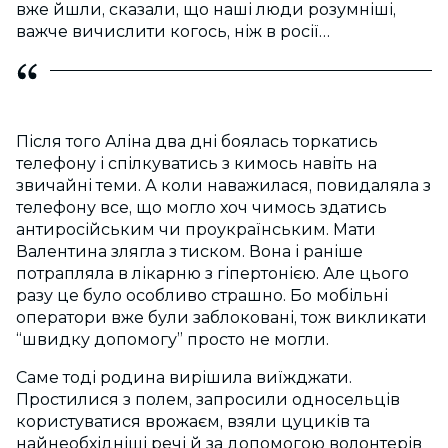
вже йшли, сказали, що наші люди розумніші,
важче вичислити когось, ніж в росії…
Після того Аліна два дні боялась торкатись
телефону і спілкуватись з кимось навіть на
звичайні теми. А коли наважилася, повидаляла з
телефону все, що могло хоч чимось здатись
антиросійським чи проукраїнським. Мати
Валентина злягла з тиском. Вона і раніше
потрапляла в лікарню з гіпертонією. Але цього
разу це було особливо страшно. Бо мобільні
оператори вже були заблоковані, тож викликати
“швидку допомогу” просто не могли.
Саме тоді родина вирішила виїжджати.
Простилися з полем, запросили односельців
користуватися врожаєм, взяли цуциків та
найнеобхідніші речі й за допомогою волонтерів