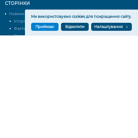
СТОРІНКИ
Новини
Тексти
Ми використовуємо cookies для покращення сайту.
Історії
Аналітика
Приймаю
Відхилити
Налаштування
Фактчек
Розслідування
Право
Фото
Перерва на каву
Промо
Життя
Блоги
Відео
Архів
Про нас
Контакти
Редакційна політика
Політика конфіденційності
Cпівпраця
КОНТАКТИ
Редакційний відділ:
ilona.polesova@gmail.com
vgorunews@gmail.com
lvgoru@gmail.com
team@vgoru.org