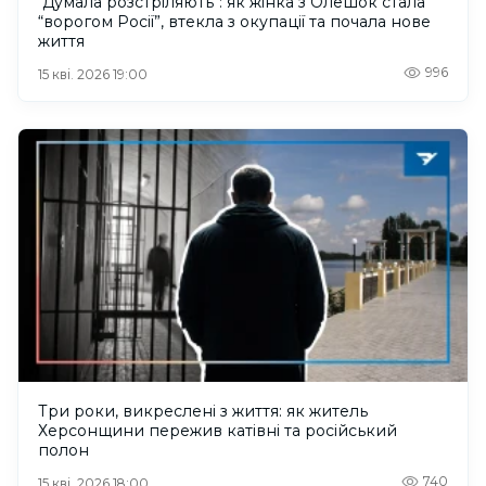
"Думала розстріляють”: як жінка з Олешок стала
“ворогом Росії”, втекла з окупації та почала нове
життя
996
15 кві. 2026 19:00
Три роки, викреслені з життя: як житель
Херсонщини пережив катівні та російський
полон
740
15 кві. 2026 18:00