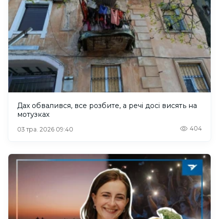
Дах обвалився, все розбите, а речі досі висять на
мотузках
404
03 тра. 2026 09:40