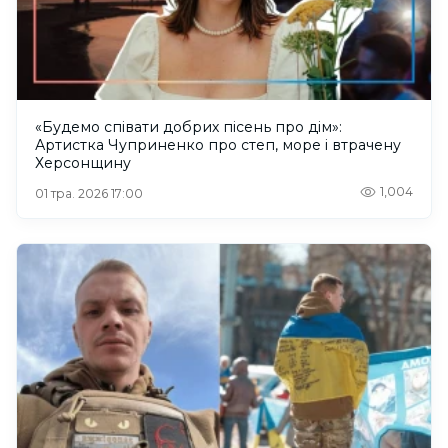
«Будемо співати добрих пісень про дім»:
Артистка Чуприненко про степ, море і втрачену
Херсонщину
1,004
01 тра. 2026 17:00