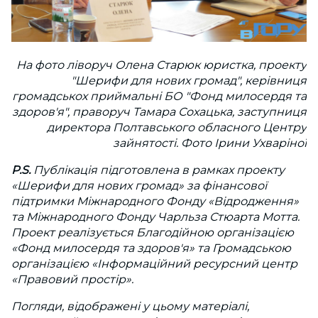
На фото ліворуч Олена Старюк юристка, проекту
"Шерифи для нових громад", керівниця
громадськох приймальні БО "Фонд милосердя та
здоров'я", праворуч Тамара Сохацька, заступниця
директора Полтавського обласного Центру
зайнятості. Фото Ірини Ухваріної
P.S.
Публікація підготовлена ​​в рамках проекту
«Шерифи для нових громад» за фінансової
підтримки Міжнародного Фонду «Відродження»
та Міжнародного Фонду Чарльза Стюарта Мотта.
Проект реалізується Благодійною організацією
«Фонд милосердя та здоров'я» та Громадською
організацією «Інформаційний ресурсний центр
«Правовий простір».
Погляди, відображені у цьому матеріалі,