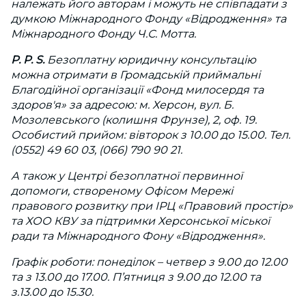
належать його авторам і можуть не співпадати з
думкою Міжнародного Фонду «Відродження» та
Міжнародного Фонду Ч.С. Мотта.
P. P. S.
Безоплатну юридичну консультацію
можна отримати в Громадській приймальні
Благодійної організації «Фонд милосердя та
здоров'я» за адресою: м. Херсон, вул. Б.
Мозолевського (колишня Фрунзе), 2, оф. 19.
Особистий прийом: вівторок з 10.00 до 15.00. Тел.
(0552) 49 60 03, (066) 790 90 21.
А також у Центрі безоплатної первинної
допомоги, створеному Офісом Мережі
правового розвитку при ІРЦ «Правовий простір»
та ХОО КВУ за підтримки Херсонської міської
ради та Міжнародного Фону «Відродження».
Графік роботи: понеділок – четвер з 9.00 до 12.00
та з 13.00 до 17.00. П’ятниця з 9.00 до 12.00 та
з.13.00 до 15.30.