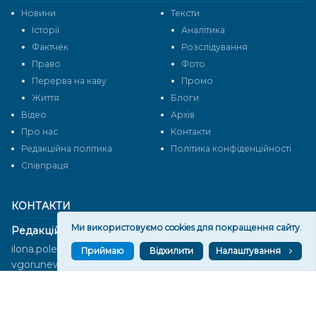
Новини
Тексти
Історії
Аналітика
Фактчек
Розслідування
Право
Фото
Перерва на каву
Промо
Життя
Блоги
Відео
Архів
Про нас
Контакти
Редакційна політика
Політика конфіденційності
Cпівпраця
КОНТАКТИ
Ми використовуємо cookies для покращення сайту.
Редакційний відділ:
ilona.polesova@gmail.com
Приймаю
Відхилити
Налаштування
vgorunews@gmail.com
lvgoru@gmail.com
team@vgoru.org