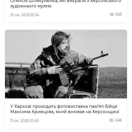
Олексія Шовкуненка, які викрали з Херсонського
художнього музею
363
21 січ. 2025 13:34
У Харкові проходить фотовиставка памʼяті бійця
Максима Кривцова, який воював на Херсонщині
248
11 січ. 2025 10:49