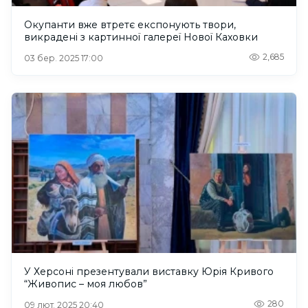
Окупанти вже втретє експонують твори,
викрадені з картинної галереї Нової Каховки
2,685
03 бер. 2025 17:00
У Херсоні презентували виставку Юрія Кривого
“Живопис – моя любов”
280
09 лют. 2025 20:40