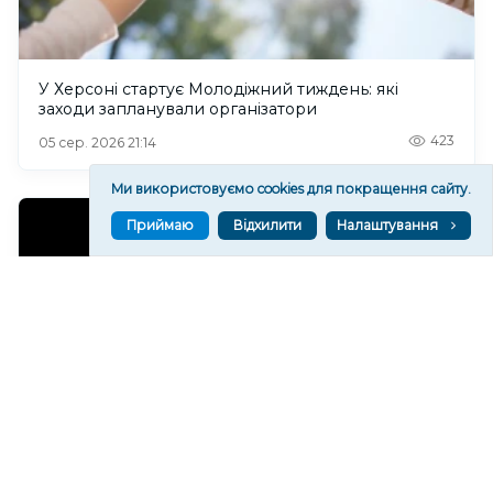
У Херсоні стартує Молодіжний тиждень: які
заходи запланували організатори
423
05 сер. 2026 21:14
Ми використовуємо cookies для покращення сайту.
Приймаю
Відхилити
Налаштування
Загинув військовий з Херсонщини Ярослав