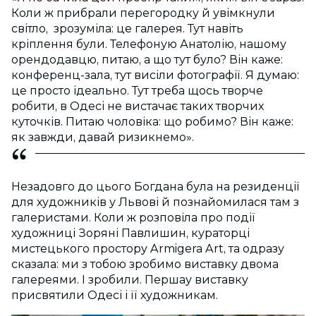
Коли ж прибрали перегородку й увімкнули
світло, зрозуміла: це галерея. Тут навіть
кріплення були. Телефоную Анатолію, нашому
орендодавцю, питаю, а що тут було? Він каже:
конференц-зала, тут висіли фотографії. Я думаю:
це просто ідеально. Тут треба щось творче
робити, в Одесі не вистачає таких творчих
куточків. Питаю чоловіка: що робимо? Він каже:
як завжди, давай ризикнемо».
Незадовго до цього Богдана була на резиденції
для художників у Львові й познайомилася там з
галеристами. Коли ж розповіла про події
художниці Зоряні Павлишин, кураторці
мистецького простору Armigera Art, та одразу
сказала: ми з тобою зробимо виставку двома
галереями. І зробили. Першау виставку
присвятили Одесі і її художникам.