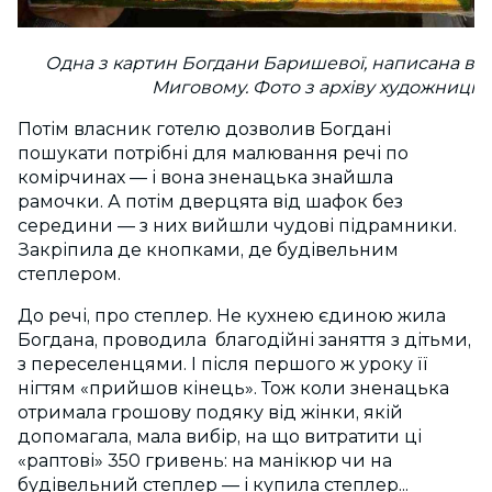
Одна з картин Богдани Баришевої, написана в
Миговому. Фото з архіву художниці
Потім власник готелю дозволив Богдані
пошукати потрібні для малювання речі по
комірчинах — і вона зненацька знайшла
рамочки. А потім дверцята від шафок без
середини — з них вийшли чудові підрамники.
Закріпила де кнопками, де будівельним
степлером.
До речі, про степлер. Не кухнею єдиною жила
Богдана, проводила благодійні заняття з дітьми,
з переселенцями. І після першого ж уроку
її
нігтям «прийшов кінець»
. Тож коли зненацька
отримала грошову подяку від жінки, якій
допомагала, мала вибір, на що витратити ці
«раптові» 350 гривень: на манікюр чи на
будівельний степлер — і купила степлер...