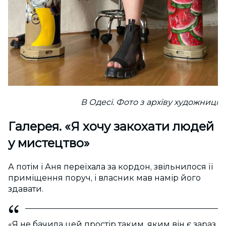
В Одесі. Фото з архіву художниці
Галерея.
«Я хочу закохати людей
у мистецтво»
А потім і Аня переїхала за кордон, звільнилося її
приміщення поруч, і власник мав намір його
здавати.
«Я не бачила цей простір таким, яким він є зараз.