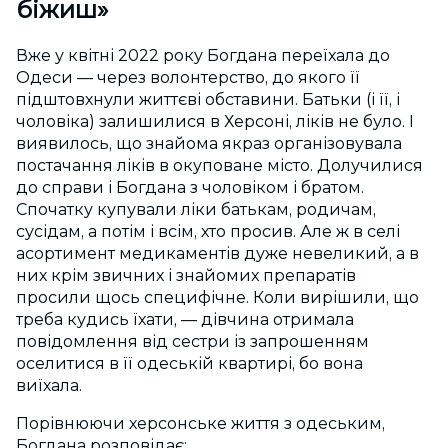
біжиш»
Вже у квітні 2022 року Богдана переїхала до
Одеси — через волонтерство, до якого її
підштовхнули життєві обставини. Батьки (і її, і
чоловіка) залишилися в Херсоні, ліків не було. І
виявилось, що знайома якраз організовувала
постачання ліків в окуповане місто. Долучилися
до справи і Богдана з чоловіком і братом.
Спочатку купували ліки батькам, родичам,
сусідам, а потім і всім, хто просив. Але ж в селі
асортимент медикаментів дуже невеликий, а в
них крім звичних і знайомих препаратів
просили щось специфічне. Коли вирішили, що
треба кудись їхати, — дівчина отримала
повідомлення від сестри із запрошенням
оселитися в її одеській квартирі, бо вона
виїхала.
Порівнюючи херсонське життя з одеським,
Богдана розповідає: