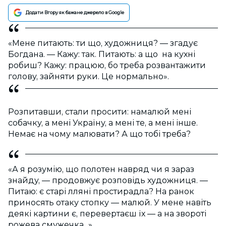
Додати Вгору як бажане джерело в Google
«Мене питають: ти що, художниця? — згадує
Богдана. — Кажу: так. Питають: а що на кухні
робиш? Кажу: працюю, бо треба розвантажити
голову, зайняти руки. Це нормально».
Розпитавши, стали просити: намалюй мені
собачку, а мені Україну, а мені те, а мені інше.
Немає на чому малювати? А що тобі треба?
«А я розумію, що полотен навряд чи я зараз
знайду, — продовжує розповідь художниця. —
Питаю: є старі лляні простирадла? На ранок
приносять отаку стопку — малюй. У мене навіть
деякі картини є, перевертаєш їх — а на звороті
рожева смужечка...»