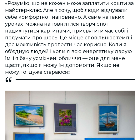
«Розумію, що не кожен може заплатити кошти за
майстер-клас. Але я хочу, щоб люди відчували
себе комфортно і наповнено. А саме на таких
уроках можна наповнитися творчістю і
надихнутися картинами, присвятити час собі і
подумати про щось. Це місце сповільнює темп і
дає можливість провести час корисно. Коли я
об'єдную людей і коли я всю енергетику дарую
їм, і я бачу усміхнені обличчя — оце для мене
щастя, якщо я можу їм допомогти. Якщо не
можу, то дуже стараюся».