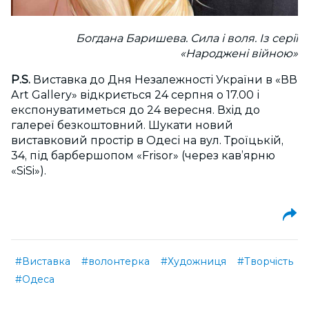
Богдана Баришева. Сила і воля. Із серії
«Народжені війною»
P.S.
Виставка до Дня Незалежності України в «ВВ
Art Gallery» відкриється 24 серпня о 17.00 і
експонуватиметься до 24 вересня. Вхід до
галереї безкоштовний. Шукати новий
виставковий простір в Одесі на вул. Троїцькій,
34, під барбершопом «Frisor» (через кав’ярню
«SiSi»).
#Виставка
#волонтерка
#Художниця
#Творчість
#Одеса