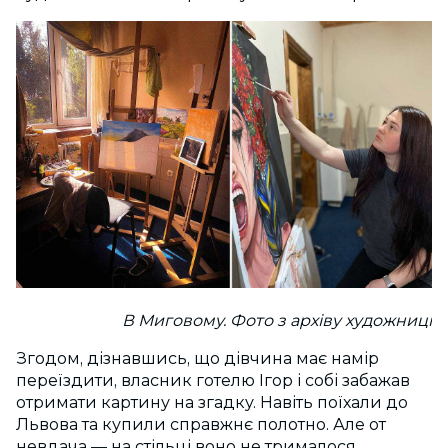
В Миговому. Фото з архіву художниці
Згодом, дізнавшись, що дівчина має намір
переїздити, власник готелю Ігор і собі забажав
отримати картину на згадку. Навіть поїхали до
Львова та купили справжнє полотно. Але от
невдача — на стільці воно не трималося,