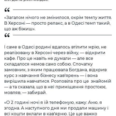
«Загалом нічого не змінилося, окрім темпу життя.
В Херсоні — просто релакс, а в Одесі темп такий,
що аж біжиш».
І саме в Одесі родині вдалось втілити мрію, не
реалізовану в Херсоні через війну, — відкрити
кафе. Про це навіть не думали — але все
складалося немов само собою. Спочатку
замовник, з яким працювала Богдана, відкрив
курс з навчання бізнесу кав'ярень — і вона
вирішила навчатися. Розповіла про це знайомій
— а та сказала, що в неї приміщення простоює,
мовляв, — забирай.
«О 2 годині ночі я їй телефоную, кажу: Аню, я
згодна. А наступного дня ми продали машину і
всі кошти вклали в кав'ярню. Це ще важко