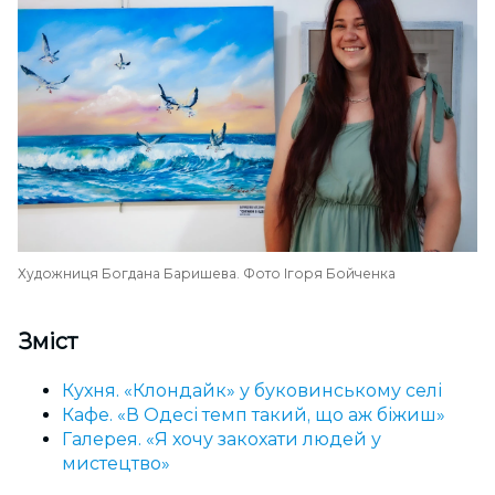
Художниця Богдана Баришева. Фото Ігоря Бойченка
Зміст
Кухня. «Клондайк» у буковинському селі
Кафе. «В Одесі темп такий, що аж біжиш»
Галерея. «Я хочу закохати людей у
мистецтво»