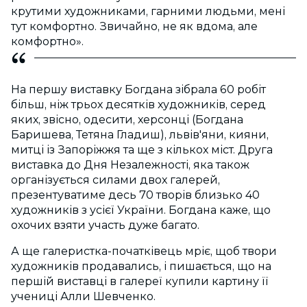
крутими художниками, гарними людьми, мені
тут комфортно. Звичайно, не як вдома, але
комфортно».
На першу виставку Богдана зібрала 60 робіт
більш, ніж трьох десятків художників, серед
яких, звісно, одесити, херсонці (Богдана
Баришева, Тетяна Гладиш), львів'яни, кияни,
митці із Запоріжжя та ще з кількох міст. Друга
виставка до Дня Незалежності, яка також
організується силами двох галерей,
презентуватиме десь 70 творів близько 40
художників з усієї України. Богдана каже, що
охочих взяти участь дуже багато.
А ще галеристка-початківець мріє, щоб твори
художників продавались, і пишається, що на
першій виставці в галереї купили картину її
учениці Алли Шевченко.