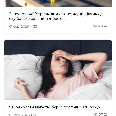
З окупованої Херсонщини повернули дівчинку,
яку батьки ховали від росіян
6,084
01 сер. 2026 14:35
Чи очікувати магнітні бурі 3 серпня 2026 року?
5,762
02 сер. 2026 18:55