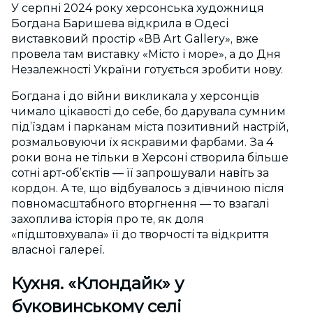
У серпні 2024 року херсонська художниця
Богдана Баришева відкрила в Одесі
виставковий простір «ВВ Art Gallery», вже
провела там виставку «Місто і море», а до Дня
Незалежності України готується зробити нову.
Богдана і до війни викликала у херсонців
чимало цікавості до себе, бо дарувала сумним
під’їздам і парканам міста позитивний настрій,
розмальовуючи їх яскравими фарбами. За 4
роки вона не тільки в Херсоні створила більше
сотні арт-об’єктів — її запрошували навіть за
кордон. А те, що відбувалось з дівчиною після
повномасштабного вторгнення — то взагалі
захоплива історія про те, як доля
«підштовхувала» її до творчості та відкриття
власної галереї.
Кухня. «Клондайк» у
буковинському селі