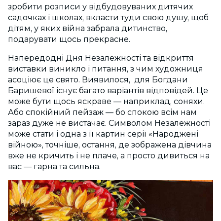
зробити розписи у відбудовуваних дитячих
садочках і школах, вкласти туди свою душу, щоб
дітям, у яких війна забрала дитинство,
подарувати щось прекрасне.
Напередодні Дня Незалежності та відкриття
виставки виникло і питання, з чим художниця
асоціює це свято. Виявилося, для Богдани
Баришевої існує багато варіантів відповідей. Це
може бути щось яскраве — наприклад, соняхи.
Або спокійний пейзаж — бо спокою всім нам
зараз дуже не вистачає. Символом Незалежності
може стати і одна з її картин серії «Народжені
війною», точніше, остання, де зображена дівчина
вже не кричить і не плаче, а просто дивиться на
вас — гарна та сильна.