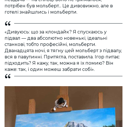
потрібен був мольберт... Це дивовижно, але в
готелі знайшлись і мольберти.
«Дивуюсь: що за клондайк? Я спускаюсь у
підвал — два абсолютно новенькі, ідеальні
станкові, тобто професійні, мольберти.
Дванадцята ночі, я тягну цей мольберт з підвалу,
вся в павутинні. Притягла, поставила. Ігор питає:
підходить? Я кажу, так, можна я їх помию? Він
каже: так, і один можеш забрати собі».