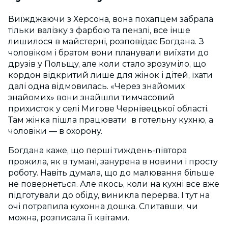
Виїжджаючи з Херсона, вона похапцем забрала
тільки валізку з фарбою та пензлі, все інше
лишилося в майстерні, розповідає Богдана. З
чоловіком і братом вони планували виїхати до
друзів у Польщу, але коли стало зрозуміло, що
кордон відкритий лише для жінок і дітей, їхати
далі одна відмовилась. «Через знайомих
знайомих» вони знайшли тимчасовий
прихисток у селі Мигове Чернівецької області.
Там жінка пішла працювати в готельну кухню, а
чоловіки — в охорону.
Богдана каже, що перші тиждень-півтора
прожила, як в тумані, занурена в новини і просту
роботу. Навіть думала, що до малювання більше
не повернеться. Але якось, коли на кухні все вже
підготували до обіду, виникла перерва. І тут на
очі потрапила кухонна дошка. Спитавши, чи
можна, розписала її квітами.