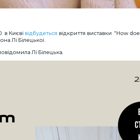
0 в Києві
відбудеться
відкриття виставки "How does 
она Лі Білецької.
повідомила Лі Білецька.