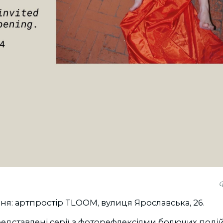
Ф
я: артпростір TLOOM, вулиця Ярославська, 26.
редставлені серії з фоторефлексіями болючих подій 