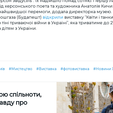
ерсон звідусіль". Їх надійшло понад сотню. Першу л
д херсонського поета та художника Анатолія Кичи
 найшвидшої перемоги, додала директорка музею.
рошгаза (Будапешт)
відкрили
виставку “Квіти і танк
 тіні триваючої війни в Україні”, яка триватиме до 
дітям з України.
иїв
#Мистецтво
#Виставка
#фотовиставка
#Новини 
ою спільноти,
равду про