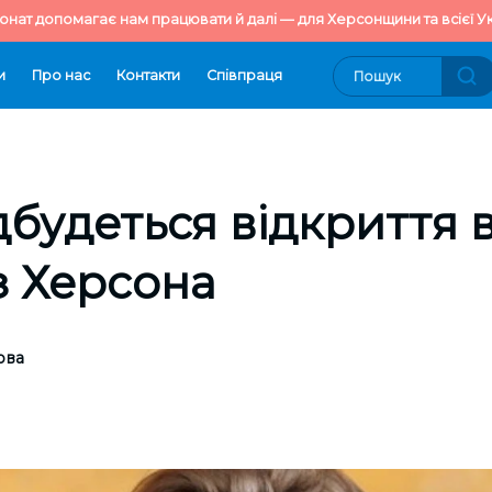
онат допомагає нам працювати й далі — для Херсонщини та всієї Ук
и
Про нас
Контакти
Cпівпраця
ідбудеться відкриття 
з Херсона
ова