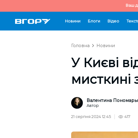
Ваш д
Новини
Блоги
Відео
Текст
Головна
Новини
У Києві в
мисткині 
Валентина Пономарь
Автор
21 серпня 2024 12:45
417