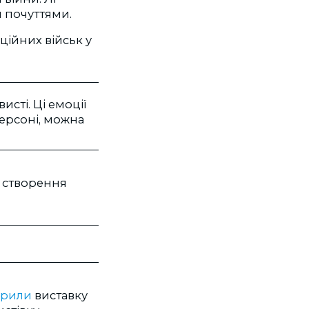
и почуттями.
ційних військ у
исті. Ці емоції
Херсоні, можна
я створення
крили
виставку