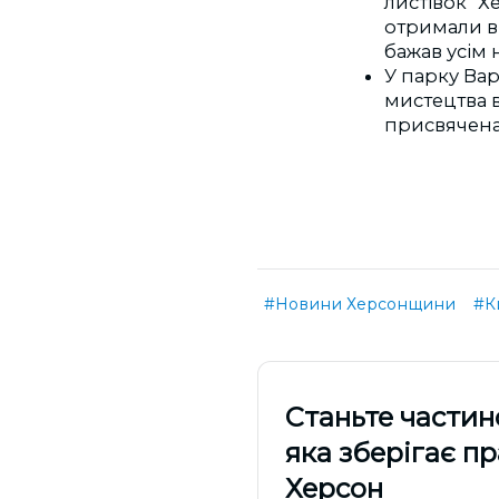
листівок "Х
отримали ві
бажав усім
У парку Ва
мистецтва в
присвячена 
#Новини Херсонщини
#К
Cтаньте частин
яка зберігає п
Херсон