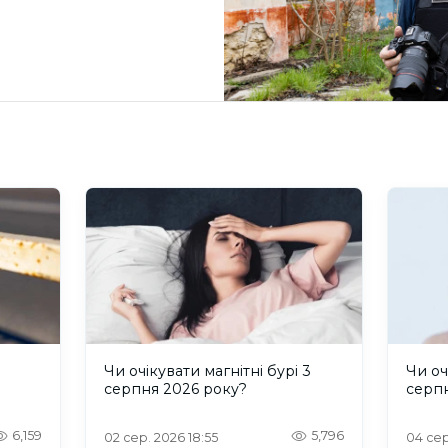
и
Чи очікувати магнітні бурі 3
Чи оч
серпня 2026 року?
серп
6,159
5,796
02 сер. 2026 18:55
04 сер