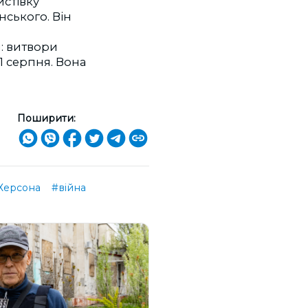
истівку
нського. Він
и: витвори
21 серпня. Вона
Поширити:
Херсона
#війна