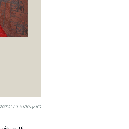
ото: Лі Білецька
війни. Лі