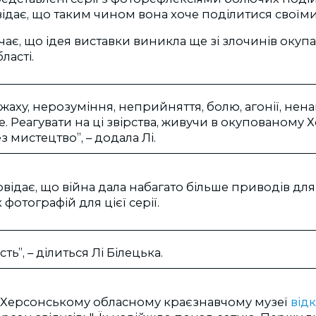
ідає, що таким чином вона хоче поділитися своїм
ає, що ідея виставки виникла ще зі злочинів окупа
бласті.
жаху, нерозуміння, неприйняття, болю, агонії, ненав
 Реагувати на ці звірства, живучи в окупованому 
з мистецтво”, – додала Лі.
ідає, що війна дала набагато більше приводів дл
фотографій для цієї серії.
асть”, – ділиться Лі Білецька.
в Херсонському обласному краєзнавчому музеї
від