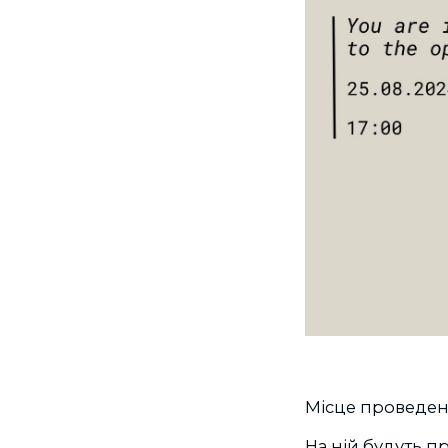
Місце проведенн
На ній будуть п