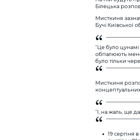
Білецька розпов
Мисткиня зазнач
Бучі Київської о
“Це було цунамі 
обпалюють мене.
було тільки чере
Мисткиня розпов
концептуальних 
“І, на жаль, ще д
19 серпня 