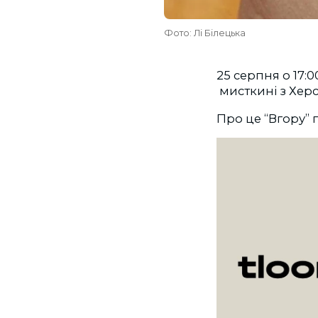
Фото: Лі Білецька
25 серпня о 17:0
мисткині з Херс
Про це “Вгору” 