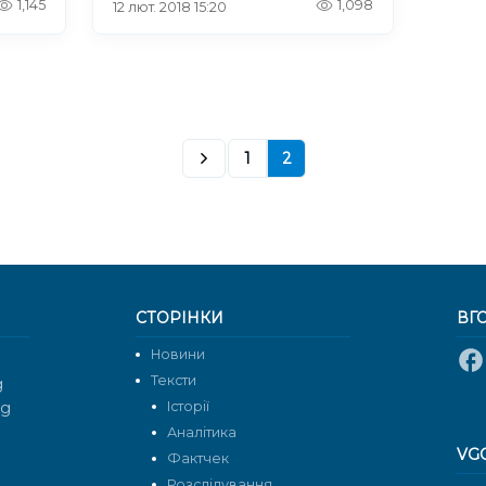
1,145
1,098
12 лют. 2018 15:20
1
2
СТОРІНКИ
ВГ
Новини
Тексти
g
rg
Історії
Аналітика
VG
Фактчек
Розслідування