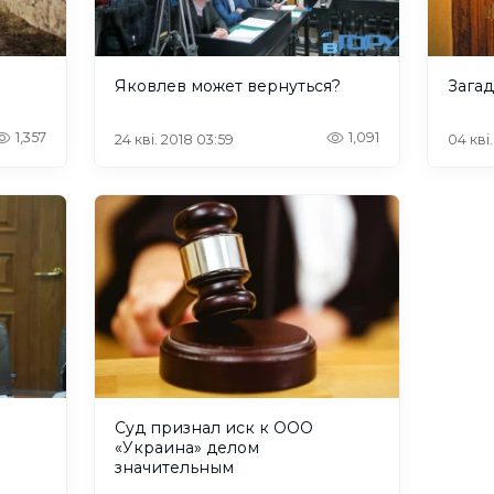
Яковлев может вернуться?
Зага
1,357
1,091
24 кві. 2018 03:59
04 кві.
Суд признал иск к ООО
«Украина» делом
значительным