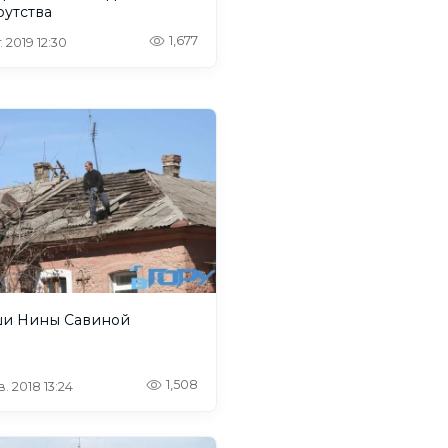
рутства
1,677
. 2019 12:30
и Нины Савиной
1,508
. 2018 13:24