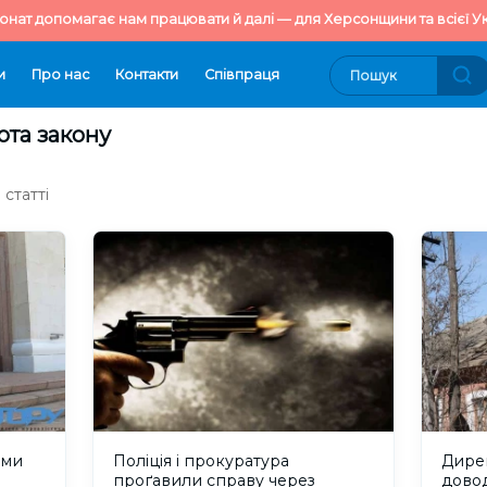
онат допомагає нам працювати й далі — для Херсонщини та всієї Ук
и
Про нас
Контакти
Cпівпраця
ота закону
статті
ами
Поліція і прокуратура
Дире
проґавили справу через
довод