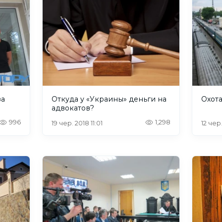
за
Откуда у «Украины» деньги на
Охот
адвокатов?
996
1,298
19 чер. 2018 11:01
12 чер.