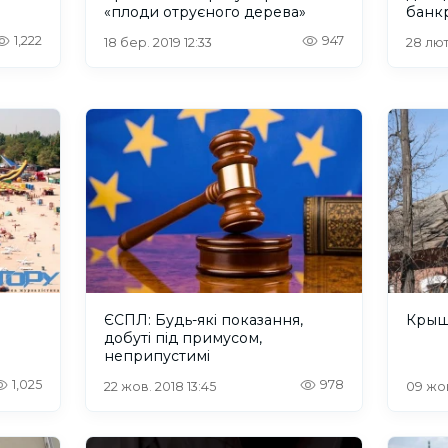
«плоди отруєного дерева»
банк
1,222
947
18 бер. 2019 12:33
28 лют
ЄСПЛ: Будь-які показання,
Крыш
добуті під примусом,
неприпустимі
1,025
978
22 жов. 2018 13:45
09 жов