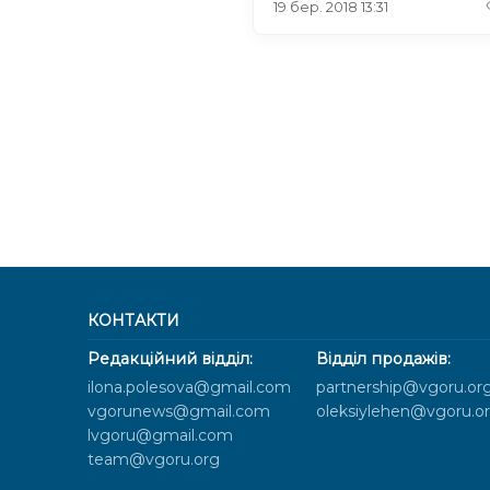
19 бер. 2018 13:31
КОНТАКТИ
Редакційний відділ:
Відділ продажів:
ilona.polesova@gmail.com
partnership@vgoru.or
vgorunews@gmail.com
oleksiylehen@vgoru.o
lvgoru@gmail.com
team@vgoru.org