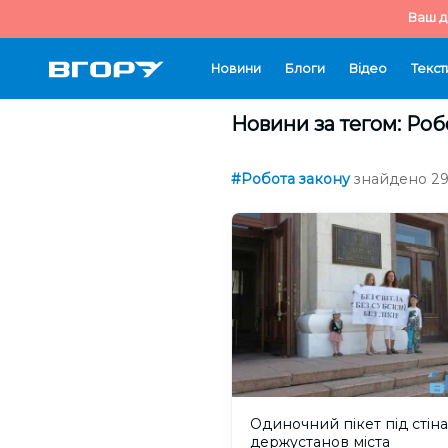
Ваш д
Новини
Блоги
Відео
Текст
Новини за тегом: Роб
#Робота закону
знайдено 29 
Одиночний пікет під стін
держустанов міста