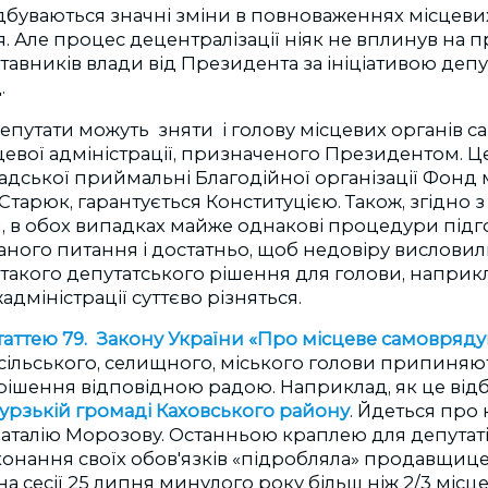
відбуваються значні зміни в повноваженнях місцеви
. Але процес децентралізації ніяк не вплинув на
тавників влади від Президента за ініціативою депу
.
депутати можуть зняти і голову місцевих органів 
цевої адміністрації, призначеного Президентом. Ц
адської приймальні Благодійної організації Фонд
Старюк, гарантується Конституцією. Також, згідно з
, в обох випадках майже однакові процедури підг
аного питання і достатньо, щоб недовіру висловили
такого депутатського рішення для голови, наприкла
дміністрації суттєво різняться.
таттею 79. Закону України «Про місцеве самовряд
ільського, селищного, міського голови припиняют
ішення відповідною радою. Наприклад, як це відб
урзькій громаді Каховського району
. Йдеться про
Наталію Морозову. Останньою краплею для депутатів
конання своїх обов'язків «підробляла» продавщи
на сесії 25 липня минулого року більш ніж 2/3 місц