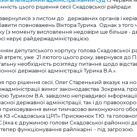
нність цього рішення сесії Скадовської райради.
звернулися з листом до державних органів і керів
авити повноважень Віктора Турика. Однак з того 
оку (з моменту висловлення недовіри ще більше - дв
досі керує райдержадміністрацією.
енням депутатського корпусу голова Скадовської 
 втретє, уже 21 лютого цього року, звернувся до 
альну необхідність розгляду питання щодо відста
онної державної адміністрації Турика В.А.».
я про рішення сесії, Олег Старенький вказує на н
жадміністрації вимог законодавства. Зокрема, пр
ою Туриком В.А. завідомо неправдивої інформації
асної державної адміністрації, так і до правоохоро
я приховування вини тимчасово виконуючого обо
я КЗ «Скадовська ЦРЛ» Присяжнюк Т.Ю. та головног
.С.(яка є дружиною голови Скадовської районної д
 І тепер функціонування райлікарні - під загрозою.