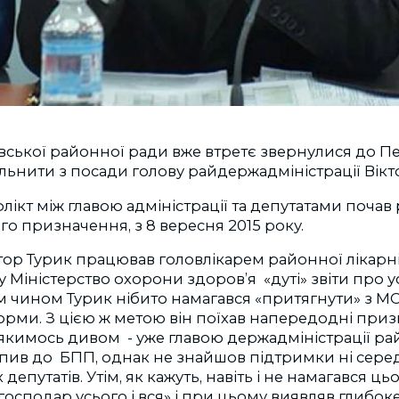
вської районної ради вже втретє звернулися до 
льнити з посади голову райдержадміністрації Вікт
флікт між главою адміністрації та депутатами почав
о призначення, з 8 вересня 2015 року.
ктор Турик працював головлікарем районної лікарні 
у Міністерство охорони здоров’я «дуті» звіти про у
им чином Турик нібито намагався «притягнути» з М
рми. З цією ж метою він поїхав напередодні призн
якимось дивом - уже главою держадміністрації рай
упив до БПП, однак не знайшов підтримки ні сере
их депутатів. Утім, як кажуть, навіть і не намагався ц
господар усього і вся» і при цьому виявляв глибоке