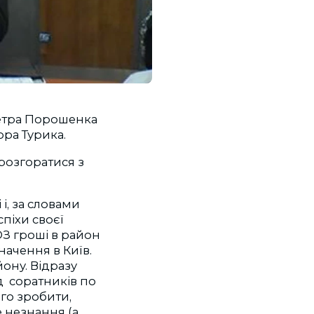
Петра Порошенка
ора Турика.
 розгоратися з
і, за словами
спіхи своєї
ОЗ гроші в район
ачення в Київ.
ону. Відразу
д соратників по
ього зробити,
 незнання (а,