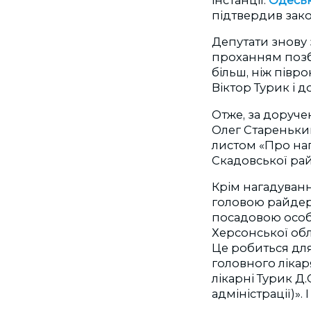
підтвердив зако
Депутати знову 
проханням позб
більш, ніж півр
Віктор Турик і 
Отже, за доруч
Олег Старенький
листом «Про наг
Скадовської рай
Крім нагадуванн
головою райдер
посадовою особ
Херсонської обл
Це робиться дл
головного лікар
лікарні Турик Д
адміністрації)».