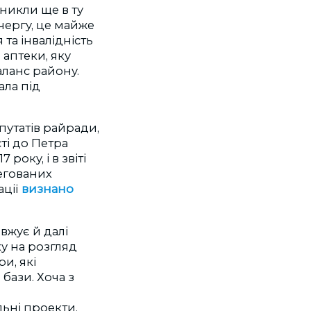
никли ще в ту
чергу, це майже
та інвалідність
 аптеки, яку
аланс району.
ала під
путатів райради,
ті до Петра
року, і в звіті
егованих
ації
визнано
вжує й далі
ку на розгляд
и, які
бази. Хоча з
льні проекти,