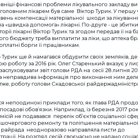
овніші фінансові проблеми лікувального закладу ви
 головним лікарем був саме Віктор Турик. У першу 
ивень компенсації матеріальної шкоди за лікування 
ла «швидка допомога» лікарні. По-друге - це збитки
орії лікарні Віктор Турик та згодом передав її на б
ого бюджету треба виплатити за ліки, що аптека бр
арплатні борги її працівникам.
р Турик ще й намагався обдурити своїх земляків, де
ою роботу за 2016 рік. Олег Старенький вказує у лис
слуховували звіт голови РДА на сесії 28 липня 2017 
а неправдива інформація про виконання ним дел
тже, роботу голови Скадовської райдержадміністр
я непоодинокі приклади того, як глава РДА продо
 посадові обов’язки. Наприклад, із березня 2017 ро
ісій не подавався перелік об’єктів соціальної сфер
шочергового ремонту та поліпшення матеріальної 
 райрада неодноразово направляла листи до
рації. На розгляд сесій своєчасно не надано соціа