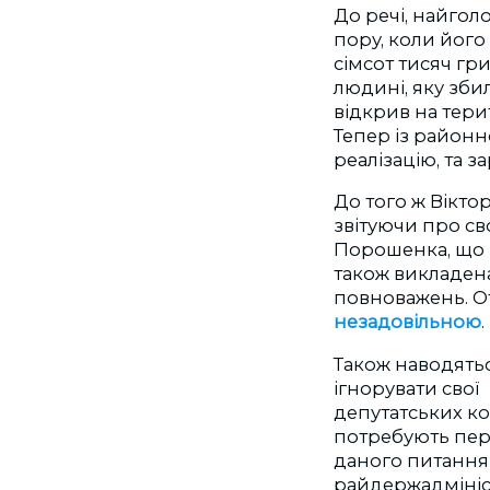
До речі, найгол
пору, коли його
сімсот тисяч гр
людині, яку зби
відкрив на терит
Тепер із районн
реалізацію, та з
До того ж Вікто
звітуючи про св
Порошенка, що за
також викладен
повноважень. О
незадовільною
.
Також наводятьс
ігнорувати свої
депутатських ком
потребують пер
даного питання
райдержадмініст