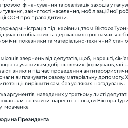
агрозою фінансування та реалізація заходів у галузя
тування, зайнятості населення, мобілізаційної робо
ції ООН про права дитини.
держадміністрація під керівництвом Віктора Тури
ід участі в обласних та державних програмах, які б
мічні показники та матеріально-технічний стан об
 місяців звернень від депутатів, щоб, нарешті, сім’
овців та учасникам добровольчих формувань, які 
звісті зникли під час проведення антитерористичн
почали виплачувати разову матеріальну допомогу. 
мпетенції вирішити сам, без усіляких нагадувань .
тка аргументів, наведених у третьому листі депутаті
оханням звільнити, нарешті, з посади Віктора Тури
ву мовчанка.
людина Президента