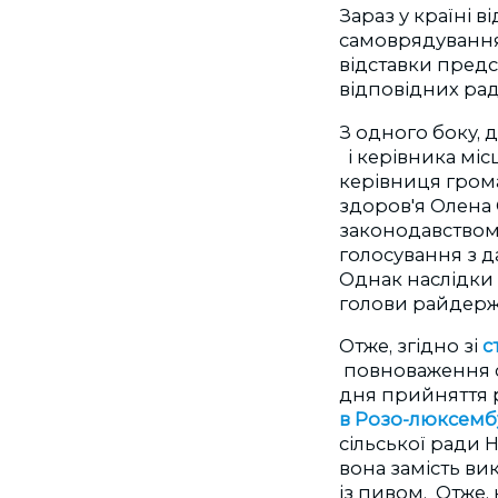
Зараз у країні 
самоврядування
відставки предс
відповідних рад
З одного боку, 
і керівника міс
керівниця гром
здоров'я Олена 
законодавством
голосування з д
Однак наслідки 
голови райдержа
Отже, згідно зі
с
повноваження с
дня прийняття р
в Розо-люксемб
сільської ради 
вона замість ви
із пивом. Отже, 