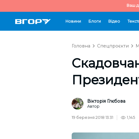
Ваш д
Новини
Блоги
Відео
Текст
Головна
Спецпроєкти
М
Скадовчан
Президен
Вікторія Глєбова
Автор
19 березня 2018 13:31
1,145