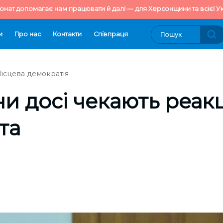
онат допомагає нам працювати й далі — для Херсонщини та всієї Ук
и
Про нас
Контакти
Cпівпраця
ісцева демократія
и досі чекають реакц
та