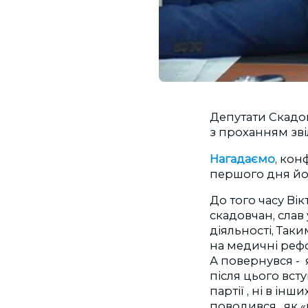
Депутати Скадо
з проханням зві
Нагадаємо
, кон
першого дня йог
До того часу Ві
скадовчан, слав 
діяльності, Так
на медичні рефо
А повернувся - 
після цього вст
партії , ні в інш
поводився, як «