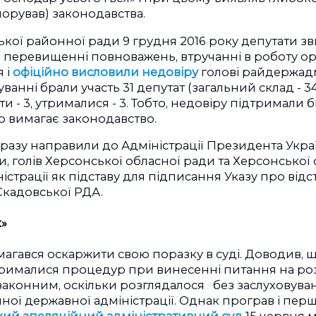
норував) законодавства.
ської районної ради 9 грудня 2016 року депутати з
в перевищенні повноважень, втручанні в роботу о
 і
офіційно висловили недовіру
голові райдержадмі
анні брали участь 31 депутат (загальний склад - 34
оти - 3, утрималися - 3. Тобто, недовіру підтримали б
го вимагає законодавство.
дразу направили до Адміністрації Президента Украї
ни, голів Херсонської обласної ради та Херсонської
істрації як підставу для підписання Указу про від
Скадовської РДА.
»
магався оскаржити свою поразку в суді. Доводив, 
рималися процедур при винесенні питання на розг
законним, оскільки розглядалося без заслуховуванн
ної державної адміністрації. Однак програв і першу
ий апеляційний адміністративний суд
15 червня 