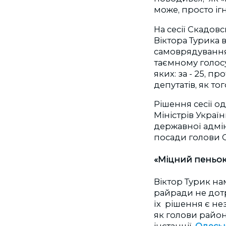
може, просто іг
На сесії Скадов
Віктора Турика 
самоврядування
таємному голосув
яких: за - 25, пр
депутатів, як то
Рішення сесії о
Міністрів Украї
державної адмін
посади голови 
«Міцний пеньок
Віктор Турик на
райради не дот
їх рішення є не
як голови район
інстанції.
Одеськ