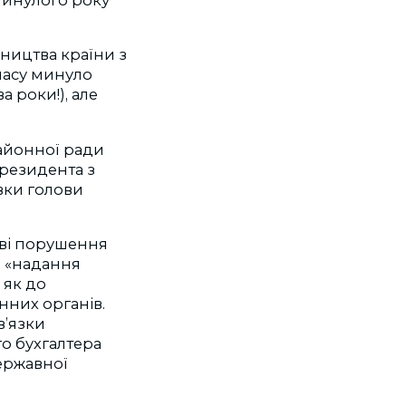
ництва країни з
часу минуло
а роки!), але
районної ради
Президента з
вки голови
ові порушення
о «надання
 як до
нних органів.
в’язки
о бухгалтера
ержавної