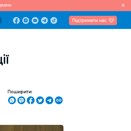
раїни.
Підтримати нас
ії
Поширити: