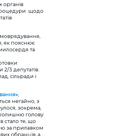
х органів
 процедури щодо
татів
самоврядування,
е, як пояснює
 милосердя та
отовки
 2/3 депутатів.
д, сільради і
ування»
,
ься негайно, з
улося, зокрема,
 колишню голову
 стало те, що
цею за прилавком
евих обранців, а