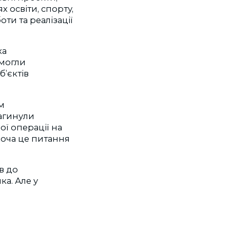
х освіти, спорту,
ти та реалізації
ка
 могли
’єктів
ям
загинули
ої операції на
Хоча це питання
в до
ка. Але у