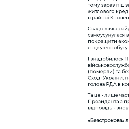
тому зараз під з
житлового креди
в районі Конвен
Скадовська рай
самоусунулася в
покращити еконо
соцкультпобуту.
І знадобилося 11
військовослужб
(померли) та бе
Сході України, 
голова РДА в ко
Та це - лише час
Президента з пр
відповідь - зно
«Безстрокова» 