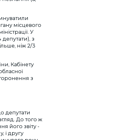
винуватили
ргану місцевого
ністрації. У
 депутати), з
ільше, ніж 2/3
ни, Кабінету
 обласної
сторонення з
що депутати
ляд. До того ж
я його звіту -
, і другу
минулого року