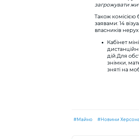
загрожувати житт
Також комісією
заявами: 14 візу
власників нерух
Кабінет мін
дистанційн
дій.
Для обс
знімки, мат
зняті на м
#Майно
#Новини Херсон