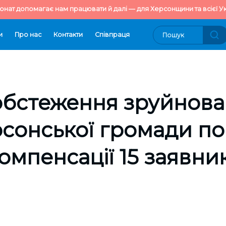
онат допомагає нам працювати й далі — для Херсонщини та всієї Ук
и
Про нас
Контакти
Cпівпраця
 обстеження зруйнов
сонської громади п
омпенсації 15 заявни