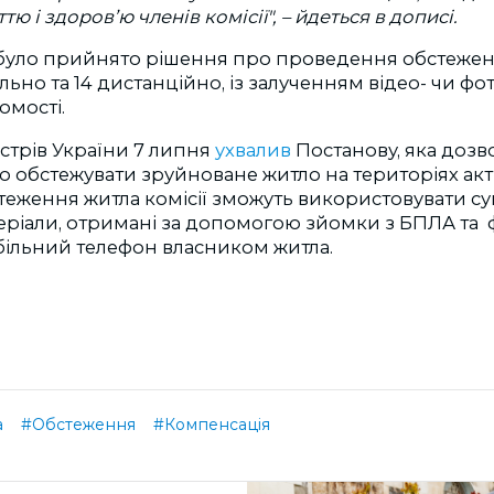
ю і здоров’ю членів комісії",
–
йдеться в дописі.
 було прийнято рішення про проведення обстежен
ально та 14 дистанційно, із залученням відео- чи фо
омості.
істрів України 7 липня
ухвалив
Постанову, яка дозв
о обстежувати зруйноване житло на територіях ак
теження житла комісії зможуть використовувати су
еріали, отримані за допомогою зйомки з БПЛА та фо
обільний телефон власником житла.
а
#Обстеження
#Компенсація