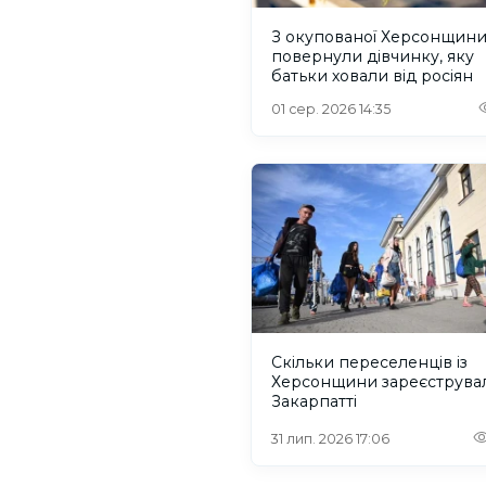
З окупованої Херсонщин
повернули дівчинку, яку
батьки ховали від росіян
01 сер. 2026 14:35
Скільки переселенців із
Херсонщини зареєструва
Закарпатті
31 лип. 2026 17:06