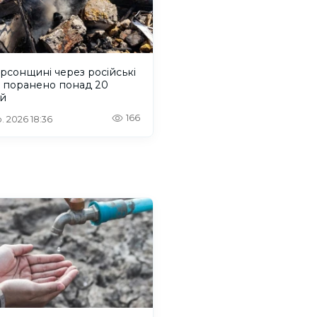
рсонщині через російські
и поранено понад 20
й
166
. 2026 18:36