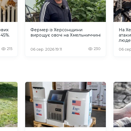
ових
Фермер із Херсонщини
На Хе
 45%.
вирощує овочі на Хмельниччині
атак
люде
215
230
06 сер. 2026 19:11
06 сер