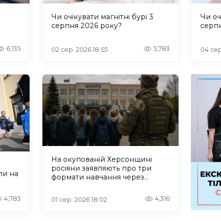
и
Чи очікувати магнітні бурі 3
Чи оч
серпня 2026 року?
серп
6,135
5,783
02 сер. 2026 18:55
04 сер
На окупованій Херсонщині
росіяни заявляють про три
ли на
формати навчання через
проблеми зі світлом та
інтернетом
4,783
4,316
01 сер. 2026 18:02