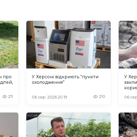
н про
У Херсоні відкриють “пункти
У Хер
дітей,
охолодження”
закл
кори
211
210
06 сер. 2026 20:19
06 сер