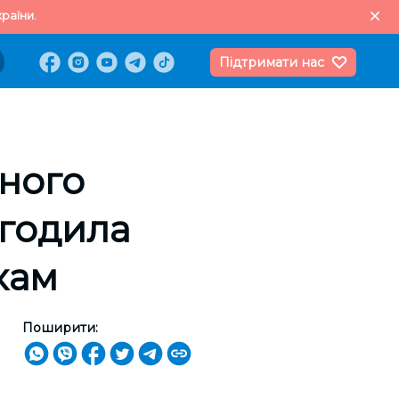
раїни.
Підтримати нас
аного
огодила
кам
Поширити: