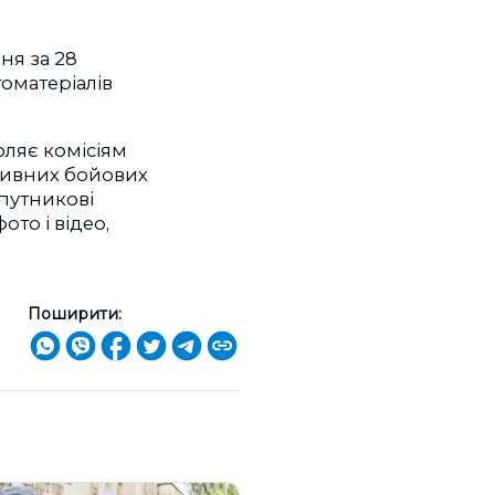
ня за 28
томатеріалів
оляє комісіям
тивних бойових
путникові
то і відео,
Поширити: