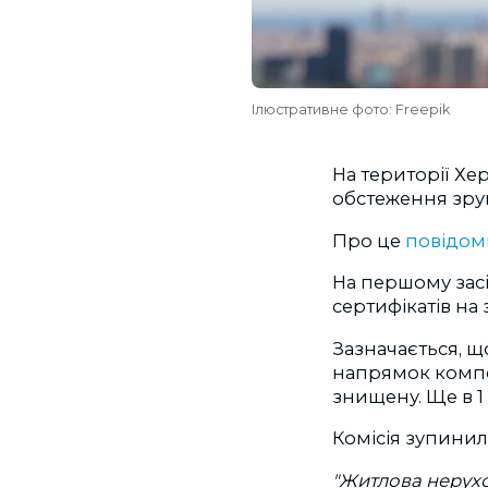
Ілюстративне фото: Freepik
На території Хе
обстеження зру
Про це
повідо
На першому засі
сертифікатів на 
Зазначається, щ
напрямок компен
знищену. Ще в 1 
Комісія зупинил
"Житлова нерухо