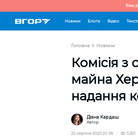
Ваш д
Новини
Блоги
Відео
Текст
Головна
Новини
Комісія з
майна Хер
надання к
Діана Кардаш
Автор
22 серпня 2025 20:56
5,321