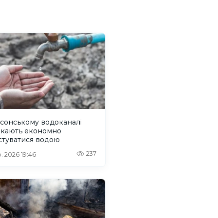
сонському водоканалі
икають економно
стуватися водою
237
. 2026 19:46