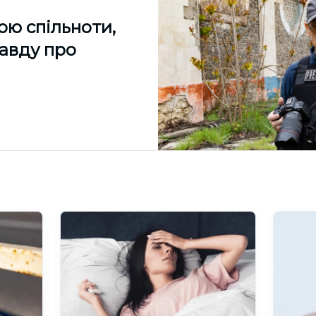
ою спільноти,
равду про