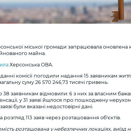
рсонської міської громади запрацювала оновлена к
йнованого майна.
мила
Херсонська ОВА.
данні комісії погодили надання 15 заявникам жит
загальну суму 26 570 246,73 тисячі гривень.
о 38 заявникам відмовили: 6 з них за власним ба
сації, у 31 заяві йшлося про пошкоджену нерухомі
заяві були вказані недостовірні дані.
а розгляд 113 заяв через розташовання об'єктів.
мість розташована у небезпечних локаціях, виїзд н