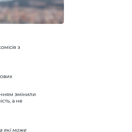
омісія з
лових
жанням змінили
сть, а не
а які може