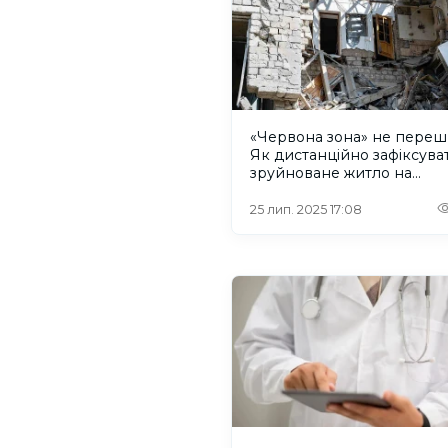
«Червона зона» не переш
Як дистанційно зафіксува
зруйноване житло на
Херсонщині та отримати
компенсацію
25 лип. 2025 17:08