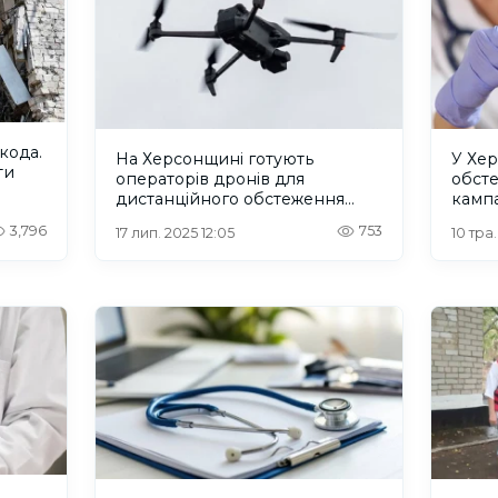
кода.
На Херсонщині готують
У Хер
ти
операторів дронів для
обст
дистанційного обстеження
кампа
зруйнованого житла
3,796
753
17 лип. 2025 12:05
10 тра.