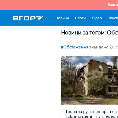
Ваш д
Новини
Блоги
Відео
Текст
Новини за тегом: Об
#Обстеження
знайдено 20 ст
Гроші за руїни: як працює
«єВідновлення» у «червон