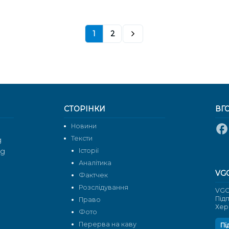
1
2
СТОРІНКИ
ВГ
Новини
Тексти
g
rg
Історії
Аналітика
VG
Фактчек
Розслідування
VGO
Під
Право
Хер
Фото
Перерва на каву
Пі