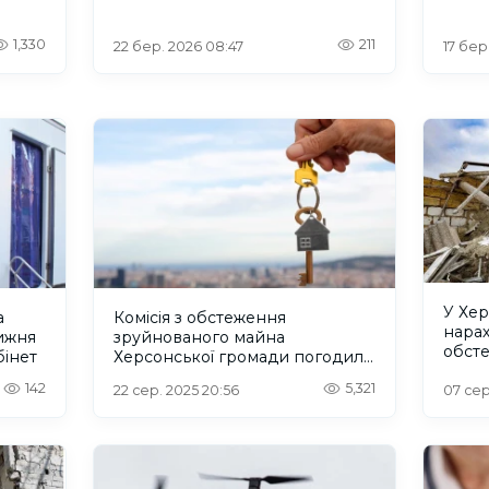
зруйнованого житла
40+”
1,330
211
22 бер. 2026 08:47
17 бер
У Хер
а
Комісія з обстеження
нара
ижня
зруйнованого майна
обст
інет
Херсонської громади погодила
повн
надання компенсації 15
142
5,321
22 сер. 2025 20:56
07 сер
заявникам