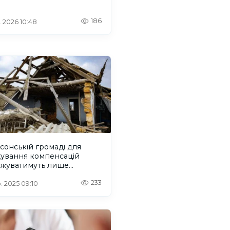
186
. 2026 10:48
сонській громаді для
хування компенсацій
ежуватимуть лише
істю знищене житло
233
. 2025 09:10