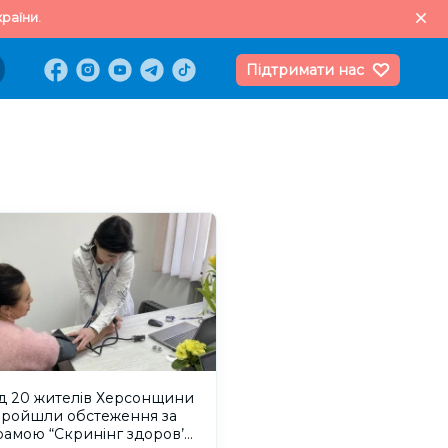
раїни.
Підтримати нас
д 20 жителів Херсонщини
пройшли обстеження за
амою “Скринінг здоров’я