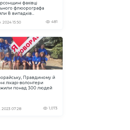
рсонщині фахівці
льного флюорографа
ли 8 випадків
ркульозу
481
. 2024 15:50
ворайську, Правдиному й
ні лікарі-волонтери
ежили понад 300 людей
1,073
. 2023 07:28