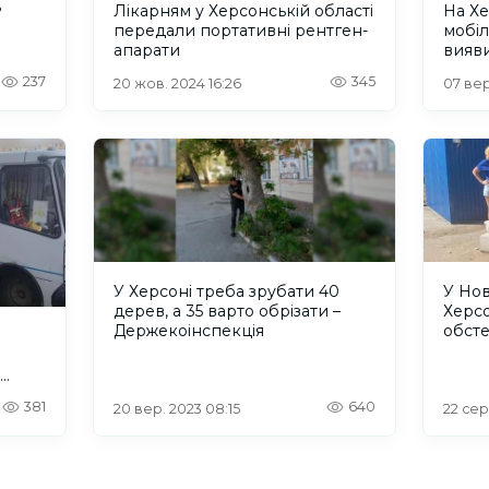
ь
Лікарням у Херсонській області
На Хе
передали портативні рентген-
мобі
апарати
вияви
тубе
237
345
20 жов. 2024 16:26
07 вер
У Херсоні треба зрубати 40
У Но
дерев, а 35 варто обрізати –
Херсо
Держекоінспекція
обст
381
640
20 вер. 2023 08:15
22 сер