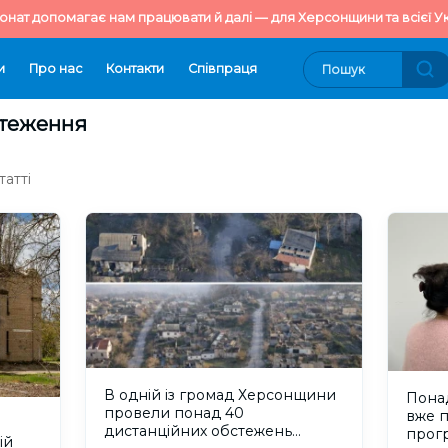
онат допомагає нам працювати й далі — для Херсонщини та всієї Ук
и
Про нас
Контакти
Cпівпраця
стеження
атті
В одній із громад Херсонщини
Пона
провели понад 40
вже 
дистанційних обстежень
прогр
ій