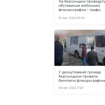
На Херсонщині проведут
обстеження мобільним
флюорографом – графік
10 лис. 2024 19:00
У деокупованій громаді
Херсонщини провели
безплатні флюорографічні
обстеження.
06 кві. 2024 11:49