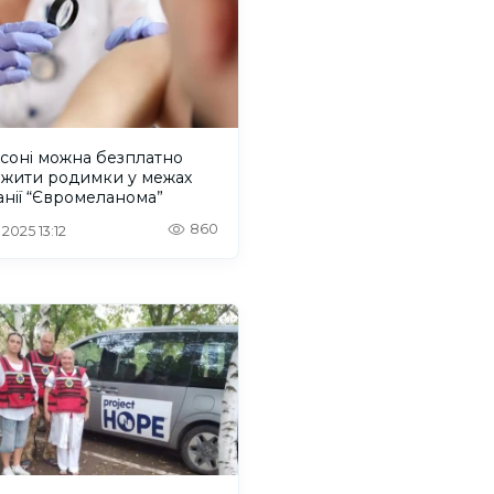
соні можна безплатно
ежити родимки у межах
нії “Євромеланома”
860
 2025 13:12