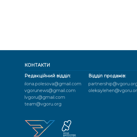
КОНТАКТИ
Редакційний відділ:
Відділ продажів:
ilona.polesova@gmail.com
partnership@vgoru.or
vgorunews@gmail.com
oleksiylehen@vgoru.o
lvgoru@gmail.com
team@vgoru.org