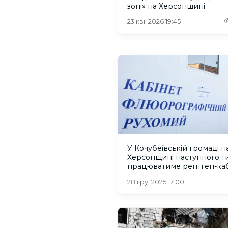
зоні» на Херсонщині
23 кві. 2026 19:45
У Кочубеївській громаді н
Херсонщині наступного т
працюватиме рентген-каб
28 гру. 2025 17:00