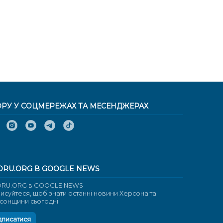
ОРУ У СОЦМЕРЕЖАХ ТА МЕСЕНДЖЕРАХ
ORU.ORG В GOOGLE NEWS
RU.ORG в GOOGLE NEWS
писуйтеся, щоб знати останні новини Херсона та
сонщини сьогодні
дписатися