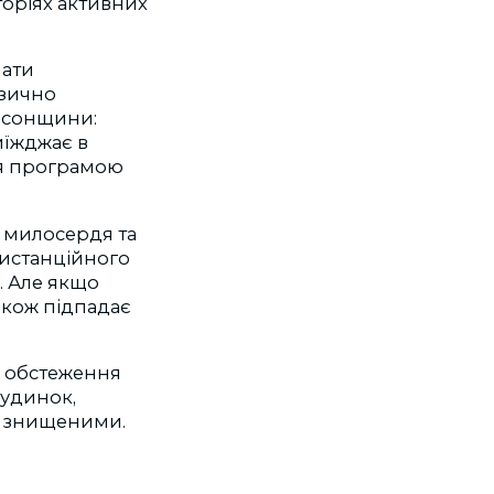
торіях активних
мати
ізично
ерсонщини:
иїжджає в
ся програмою
д милосердя та
истанційного
. Але якщо
акож підпадає
о обстеження
будинок,
я знищеними.