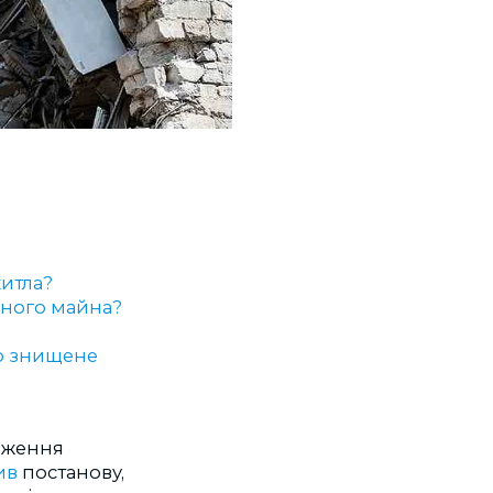
итла?
еного майна?
о знищене
теження
ив
постанову,