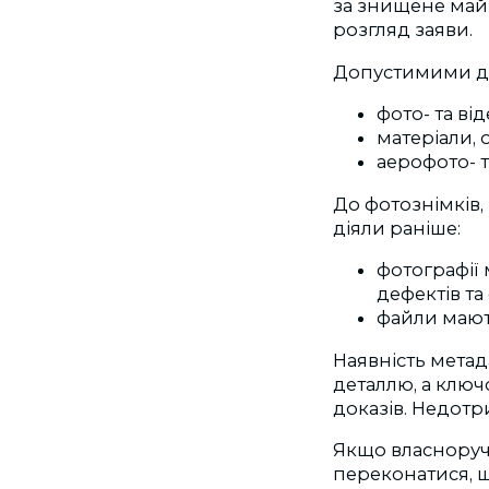
за знищене майн
розгляд заяви.
Допустимими до
фото-
та ві
матеріали,
аерофото- т
До фотознімків,
діяли раніше:
фотографії 
дефектів та
файли мають
Наявність метад
деталлю, а клю
доказів. Недот
Якщо власноруч
переконатися, щ