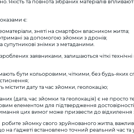
о. Якість та повнота зібраних матеріалів впливаю
казами є:
деоматеріали, зняті на смартфон
власником житла;
 отримані за допомогою зйомки з
дронів;
а супутникові знімки з метаданими.
 зроблених заявниками, залишаються чіткі технічні 
мають бути кольоровими, чіткими, без будь-яких с
 стиснення;
 містити дату та час зйомки, геолокацію;
аних (дата, час зйомки та геолокація) є не просто 
човим елементом для підтвердження достовірност
римання цих вимог може призвести до відхилення 
 робите зйомку свого зруйнованого житла,
важлив
о на ґаджеті встановлено точний реальний час та