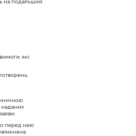
ть на подальший
вимоги, які
потворень,
технічною
і наданих
заяви.
о перед нею
 увімкнена