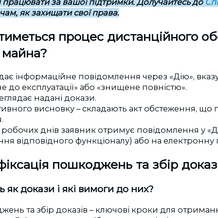
 працювати за вашої підтримки. Долучайтесь до
Сп
ам, як захищати свої права.
тиметься процес дистанційного о
 майна?
ає інформаційне повідомлення через «Дію», вказ
е до експлуатації» або «знищене повністю».
еглядає надані докази.
тивного висновку – складають акт обстеження, що
.
робочих днів заявник отримує повідомлення у «Дії
ня відповідного функціоналу) або на електронну 
іксація пошкоджень та збір доказ
як докази і які вимоги до них?
жень та збір доказів – ключові кроки для отриман