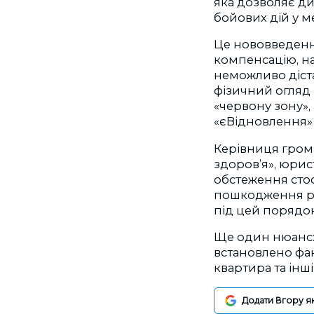
яка дозволяє д
бойових дій у 
Це нововведенн
компенсацію, на
неможливо діст
фізичний огляд
«червону зону»,
«єВідновлення» 
Керівниця грома
здоровʼя», юри
обстеження сто
пошкодження ро
під цей порядок
Ще один нюанс:
встановлено фак
квартира та інш
Додати Вгору я