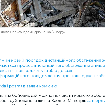
. Фото Олександра Андрющенка / «Вгору»
пний новий порядок дистанційного обстеження ж
тиметься процес дистанційного обстеження знищ
іксація пошкоджень та збір доказів
нформаційного повідомлення про пошкоджене аб
ків і розгляд заяви комісією
тивних бойових дій можна не чекати комісію з обс
бо зруйнованого житла.
Кабінет Міністрів
затверд