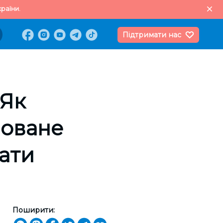
раїни.
Підтримати нас
 Як
новане
ати
Поширити: