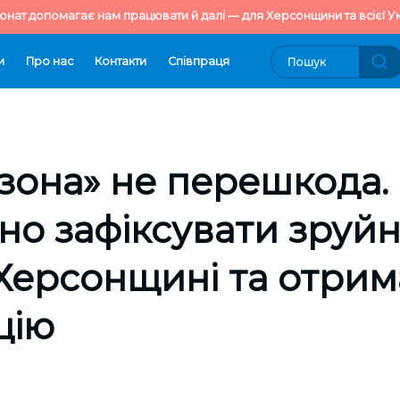
онат допомагає нам працювати й далі — для Херсонщини та всієї Ук
и
Про нас
Контакти
Cпівпраця
зона» не перешкода.
но зафіксувати зруй
Херсонщині та отрим
цію