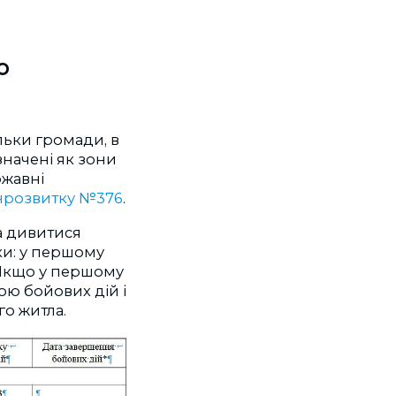
о
льки громади, в
значені як зони
ржавні
інрозвитку №376
.
а дивитися
ки: у першому
. Якщо у першому
ою бойових дій і
о житла.