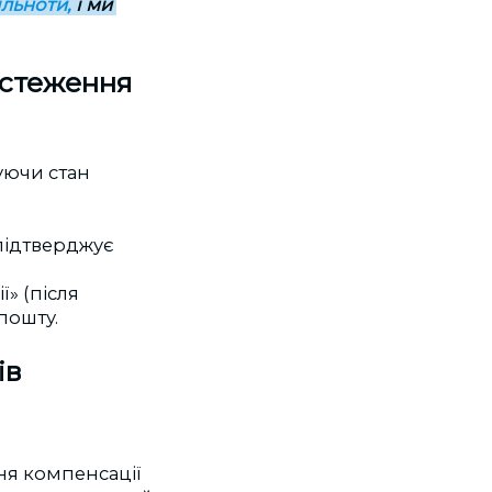
ільноти,
і ми
бстеження
уючи стан
 підтверджує
» (після
пошту.
ів
ня компенсації