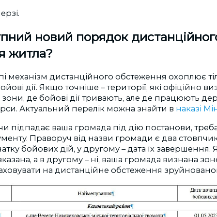
ерзі.
упний новий порядок дистанційног
я житла?
пі механізм дистанційного обстеження охоплює ті
йові дії. Якщо точніше – території, які офіційно ви
 зони, де бойові дії тривають, але де працюють де
урси. Актуальний перелік можна знайти в
наказі М
чи підпадає ваша громада під дію постанови, треб
кументу. Праворуч від назви громади є два стовпчи
чатку бойових дій, у другому – дата їх завершення
вказана, а в другому – ні, ваша громада визнана зон
аховувати на дистанційне обстеження зруйнованог