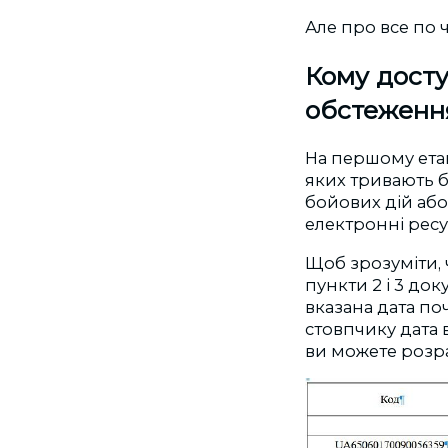
Але про все по ч
Кому дост
обстеженн
На першому ета
яких тривають бо
бойових дій або
електронні рес
Щоб зрозуміти, 
пункти 2 і 3 до
вказана дата по
стовпчику дата 
ви можете розр