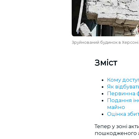
Зруйнований будинок в Херсоні
Зміст
Кому досту
Як відбува
Первинна ф
Подання і
майно
Оцінка збит
Тепер у зоні ак
пошкодженого а