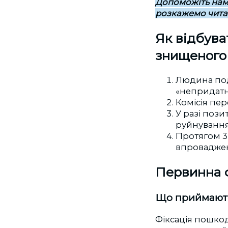
Допоможіть нам
розкажемо читач
Як відбува
знищеного
Людина под
«непридатн
Комісія пер
У разі пози
руйнування
Протягом 3 
впроваджен
Первинна ф
Що приймають 
Фіксація пошкод