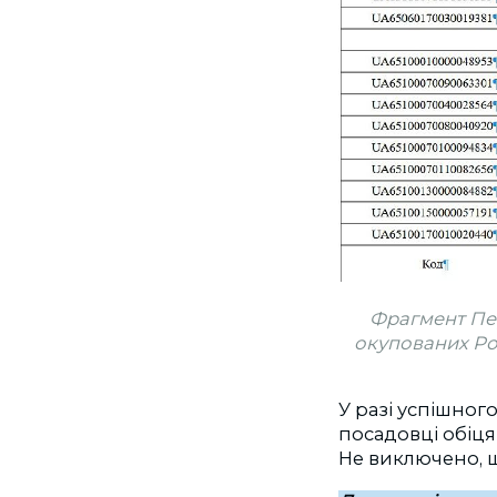
Фрагмент Пер
окупованих Ро
У разі успішног
посадовці обіця
Не виключено, щ