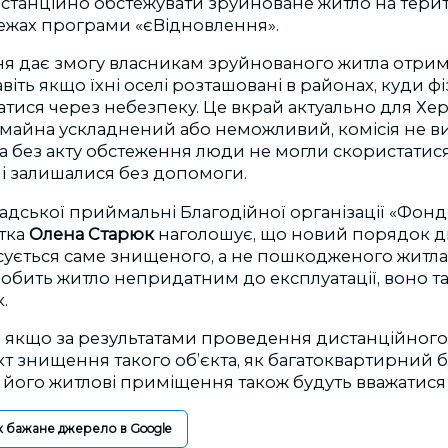
истанційно обстежувати зруйноване житло на тери
межах програми «єВідновлення».
я дає змогу власникам зруйнованого житла отри
віть якщо їхні оселі розташовані в районах, куди ф
атися через небезпеку. Це вкрай актуально для Х
 майна ускладнений або неможливий, комісія не в
 а без акту обстеження люди не могли скористати
і залишалися без допомоги.
дської приймальні Благодійної організації «Фон
стка
Олена Старюк
наголошує, що новий порядок д
сується саме знищеного, а не пошкодженого житла
бить житло непридатним до експлуатації, воно т
.
 якщо за результатами проведення дистанційног
т знищення такого об’єкта, як багатоквартирний 
і його житлові приміщення також будуть вважатис
к бажане джерело в Google