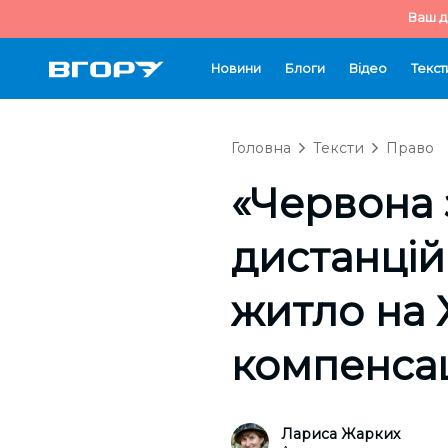
Ваш д
Новини
Блоги
Відео
Текст
Головна
Тексти
Право
«Червона 
дистанцій
житло на 
компенса
Лариса Жарких