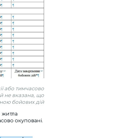
дії або тимчасово
й не вказана, що
оною бойових дій
 житла
асово окуповані.