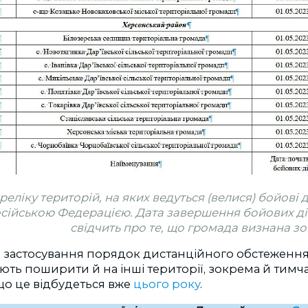
еліку територій, на яких ведуться (велися) бойові 
сійською Федерацією. Дата завершення бойових ді
свідчить про те, що громада визнана з
о застосування порядок дистанційного обстеження
ють поширити й на інші території, зокрема й тимч
о це відбудеться вже
цього року
.