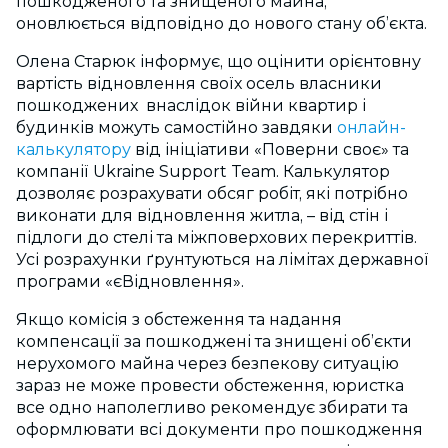
пошкодженого та знищеного майна,
оновлюється відповідно до нового стану об’єкта.
Олена Старюк інформує, що оцінити орієнтовну
вартість відновлення своїх осель власники
пошкоджених внаслідок війни квартир і
будинків можуть самостійно завдяки
онлайн-
калькулятору
від ініціативи «Поверни своє» та
компанії Ukraine Support Team. Калькулятор
дозволяє розрахувати обсяг робіт, які потрібно
виконати для відновлення житла, – від стін і
підлоги до стелі та міжповерхових перекриттів.
Усі розрахунки ґрунтуються на лімітах державної
програми «єВідновлення».
Якщо комісія з обстеження та надання
компенсації за пошкоджені та знищені об’єкти
нерухомого майна через безпекову ситуацію
зараз не може провести обстеження, юристка
все одно наполегливо рекомендує збирати та
оформлювати всі документи про пошкодження