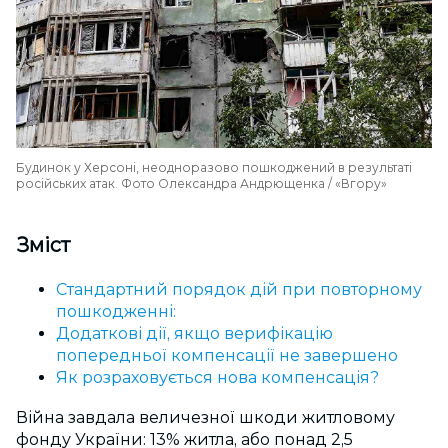
Будинок у Херсоні, неодноразово пошкоджений в результаті
російських атак. Фото Олександра Андрющенка / «Вгору»
Зміст
Стандартний порядок дій при повторному
пошкодженні:
Додаткові дії, якщо верифікацію
попередньої компенсації не завершено
Як розраховується нова компенсація?
Війна завдала величезної шкоди житловому
фонду України: 13% житла, або понад 2,5