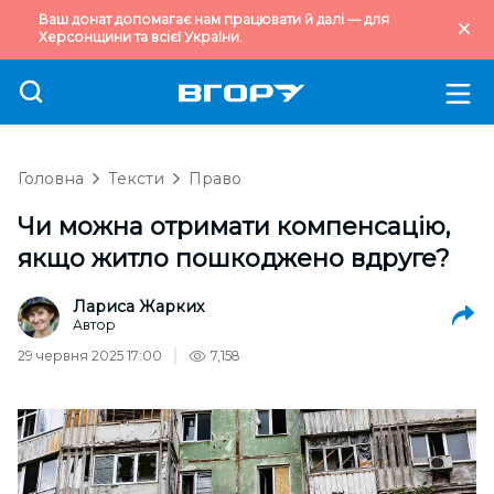
Ваш донат допомагає нам працювати й далі — для
Херсонщини та всієї України.
Головна
Тексти
Право
Чи можна отримати компенсацію,
якщо житло пошкоджено вдруге?
Лариса Жарких
Автор
29 червня 2025 17:00
7,158