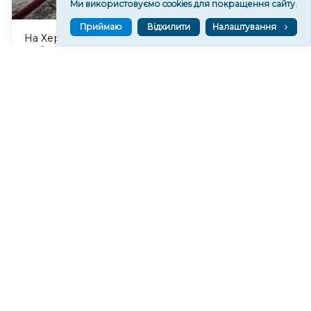
Ми використовуємо cookies для покращення сайту.
Приймаю
Відхилити
Налаштування
На Херсонщині сім місяців тестували український
роботизований комплекс для пожежогасіння
185
08 сер. 2026 20:43
Російський дрон атакував Центральний район
Херсона: поранено чоловіка