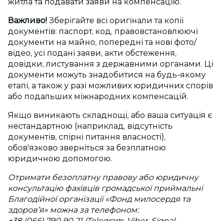
житла та подавати заяви на компенсацію.
Важливо!
Зберігайте всі оригінали та копії
документів: паспорт, код, правовстановлюючі
документи на майно, попередні та нові фото/
відео, усі подані заяви, акти обстеження,
довідки, листування з державними органами. Ці
документи можуть знадобитися на будь-якому
етапі, а також у разі можливих юридичних спорів
або подальших міжнародних компенсацій.
Якщо виникають складнощі, або ваша ситуація є
нестандартною (наприклад, відсутність
документів, спірні питання власності),
обов'язково зверніться за безплатною
юридичною допомогою.
Отримати безоплатну правову або юридичну
консультацію фахівців громадської приймальні
Благодійної організації «Фонд милосердя та
здоров’я» можна за телефоном:
+38 (066) 790 90 21 (Telegram, Viber, Signal,