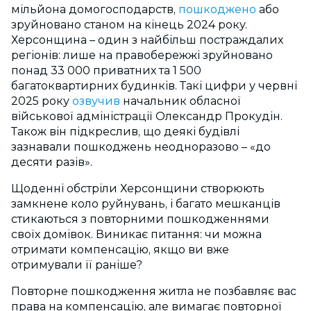
мільйона домогосподарств,
пошкоджено
або
зруйновано станом на кінець 2024 року.
Херсонщина – один з найбільш постраждалих
регіонів: лише на правобережжі зруйновано
понад 33 000 приватних та 1 500
багатоквартирних будинків. Такі цифри у червні
2025 року
озвучив
начальник обласної
військової адміністрації Олександр Прокудін.
Також він підкреслив, що деякі будівлі
зазнавали пошкоджень неодноразово – «до
десяти разів».
Щоденні обстріли Херсонщини створюють
замкнене коло руйнувань, і багато мешканців
стикаються з повторними пошкодженнями
своїх домівок. Виникає питання: чи можна
отримати компенсацію, якщо ви вже
отримували її раніше?
Повторне пошкодження житла не позбавляє вас
права на компенсацію, але вимагає повторної