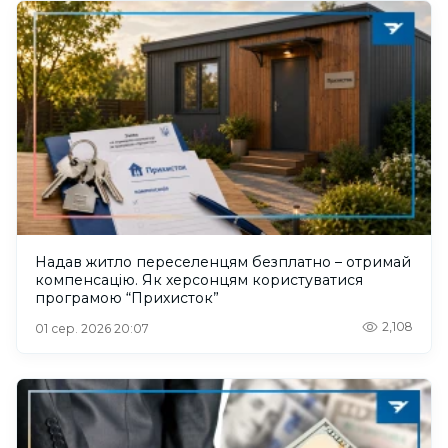
Надав житло переселенцям безплатно – отримай
компенсацію. Як херсонцям користуватися
програмою “Прихисток”
2,108
01 сер. 2026 20:07