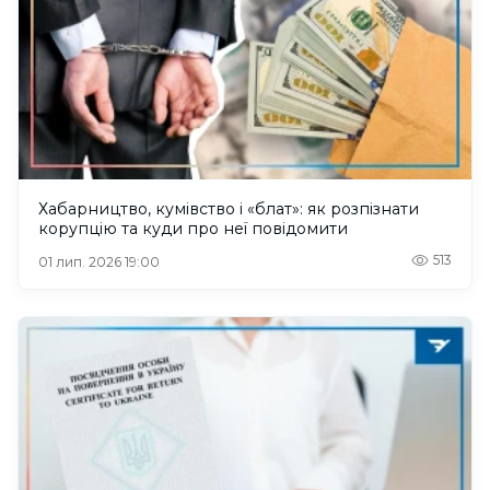
Хабарництво, кумівство і «блат»: як розпізнати
корупцію та куди про неї повідомити
513
01 лип. 2026 19:00