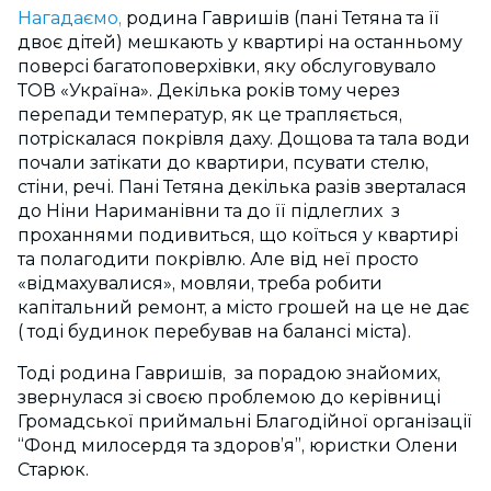
Нагадаємо,
родина Гавришів (пані Тетяна та її
двоє дітей) мешкають у квартирі на останньому
поверсі багатоповерхівки, яку обслуговувало
ТОВ «Україна». Декілька років тому через
перепади температур, як це трапляється,
потріскалася покрівля даху. Дощова та тала води
почали затікати до квартири, псувати стелю,
стіни, речі. Пані Тетяна декілька разів зверталася
до Ніни Нариманівни та до її підлеглих з
проханнями подивиться, що коїться у квартирі
та полагодити покрівлю. Але від неї просто
«відмахувалися», мовляи, треба робити
капітальний ремонт, а місто грошей на це не дає
( тоді будинок перебував на балансі міста).
Тоді родина Гавришів, за порадою знайомих,
звернулася зі своєю проблемою до керівниці
Громадської приймальні Благодійної організації
“Фонд милосердя та здоров’я”, юристки Олени
Старюк.