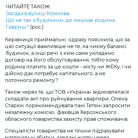
ЧИТАЙТЕ ТАКОЖ:
Загадка вулиці Комкова.
Що не так з будинком, де мешкає родина
Гавриш?
(рос.)
Керівниця приймальні одразу пояснила, що за
цієї ситуації важливіше не те, на чиєму балансі
будинок, а інші речі: з ким саме укладено
договір на його обслуговування, тобто кому
родина платить за це кошти - місту чи ЖЕКу; і чи
дійсно дах потребує капітального, а не
поточного ремонту?
Також через те, що ТОВ «Україна» відмовлялася
складати акт про руйнування квартири, Олена
Старюк порекомендувала пані Тетяні запросити
незалежну комісію, фахівців Херсонського
обласного товариства захисту прав споживачів.
Спеціалісти товариства не тільки підрахували
матеріальні збитки, завдані житлу через