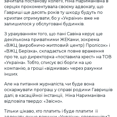
зачитала постанову колегії, Ніна Нариманівна в
серцях прокоментувала своєму адвокату, що
Гавриші ще десять років ту шкоду будуть по
крихтам отримувати, бо у «України» вже не
залишилося у обслуговані будинків.
З урахуванням того, що пані Савіна керує ще
декількома приватними ЖЕКами, зокрема
«ВЖЦ (виробничо-житловий центр) Пролісок» і
«ВЖЦ Берізка», складається повне враження
про те, що директорка «поставила хрест» на ТОВ
«Україна». Тобто, списує всі борги на цю
компанію, а гроші «відмиває» через рахунки
інших.
Але на питання журналіста, чи буде вона
оскаржувати програш у справі родини Гавришів
далі, в касаційної інстанції, Ніна Нариманівна
відповіла твердо: «Звісно».
Тільки цікаво, хто платить і буде платити її
адвокату, якщо рахунки «України» спорожніли?