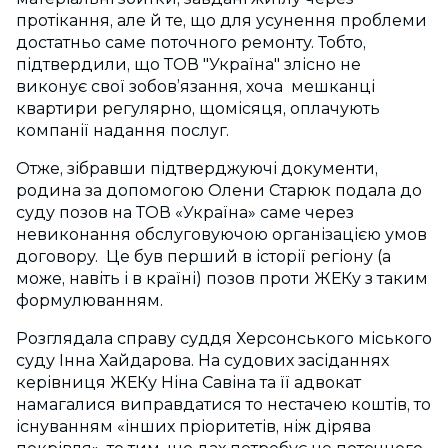
протікання, але й те, що для усунення проблеми
достатньо саме поточного ремонту. Тобто,
підтвердили, що ТОВ "Україна" злісно не
виконує свої зобов’язання, хоча мешканці
квартири регулярно, щомісяця, оплачують
компанії надання послуг.
Отже, зібравши підтверджуючі документи,
родина за допомогою Олени Старюк подала до
суду позов на ТОВ «Україна» саме через
невиконання обслуговуючою організацією умов
договору. Це був перший в історії регіону (а
може, навіть і в країні) позов проти ЖЕКу з таким
формулюванням.
Розглядала справу суддя Херсонського міського
суду Інна Хайдарова. На судових засіданнях
керівниця ЖЕКу Ніна Савіна та її адвокат
намагалися виправдатися то нестачею коштів, то
існуванням «інших пріоритетів, ніж дірява