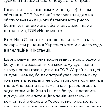
зусилля на захист свого порушеного права.
Після цього, за дивним (чи не дуже) збігом
обставин, ТОВ “Україна” програла тендер на
обслуговування цього багатоквартирного
будинку і тепер його обслуговує вже інший
підрядник, ТОВ «Нове місто».
Втім, Ніна Савіна не заспокоїлася, намагалася
оскаржити рішення Херсонського міського суду
в апеляційній інстанції.
Цього разу її тактика трохи змінилися. З одного
боку, як і на засіданнях в міському суді, вона
знову наполягала, що вини ТОВ «Україна» в цієї
ситуації немає, бо дах потребував капремонту,
тож має відповідати не обслуговуюча компанія, а
місто. Але водночас намагалася разом зі своїм
адвокатом «підійти з іншого боку» - поставити
під сумнів компетенцію членів незалежної
комісії, тобто фахівців Херсонського обласного
товариства захисту прав споживачів, які робили