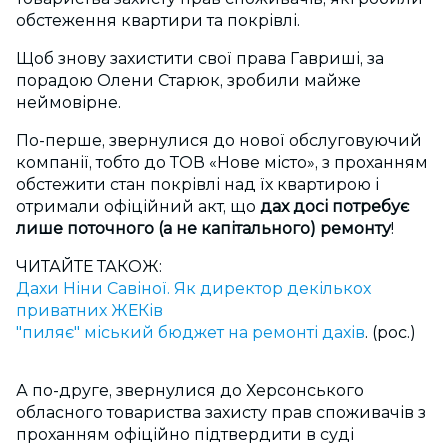
обстеження квартири та покрівлі.
Щоб знову захистити свої права Гавриші, за
порадою Олени Старюк, зробили майже
неймовірне.
По-перше, звернулися до нової обслуговуючий
компанії, тобто до ТОВ «Нове місто», з проханням
обстежити стан покрівлі над їх квартирою і
отримали офіційний акт, що
дах досі потребує
лише
поточного (а не капітального) ремонту
!
ЧИТАЙТЕ ТАКОЖ:
Дахи Ніни Савіної. Як директор декількох
приватних ЖЕКів
"пиляє" міський бюджет на ремонті дахів
. (рос.)
А по-друге, звернулися до Херсонського
обласного товариства захисту прав споживачів з
проханням офіційно підтвердити в суді