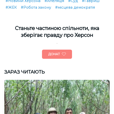
#Новини Херсона
#Апеляція
#Суд
#Гавриш
#ЖЕК
#Робота закону
#місцева демократія
Cтаньте частиною спільноти, яка
зберігає правду про Херсон
ДОНАТ
ЗАРАЗ ЧИТАЮТЬ