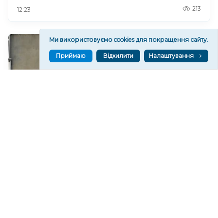
213
12:23
Ми використовуємо cookies для покращення сайту.
Приймаю
Відхилити
Налаштування
Внаслідок атаки російських дронів у Херсоні
пошкоджені кілька квартир. ФОТО
137
12:08