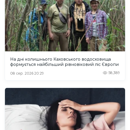
На дні колишнього Каховського водосховища
формується найбільший рівновіковий ліс Європи
58,389
08 сер. 2026 20:29