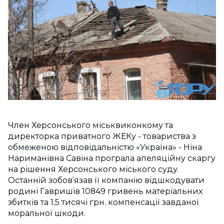
Член Херсонського міськвиконкому та
директорка приватного ЖЕКу - товариства з
обмеженою відповідальністю «Україна» - Ніна
Нариманівна Савіна програла апеляційну скаргу
на рішення Херсонського міського суду.
Останній зобов’язав її компанію відшкодувати
родині Гавришів 10849 гривень матеріальних
збитків та 1,5 тисячі грн. компенсації завданої
моральної шкоди.