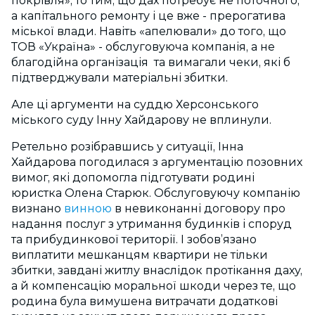
покрівля», то тим, що дах потребує не поточного,
а капітального ремонту і це вже - прерогатива
міської влади. Навіть «апелювали» до того, що
ТОВ «Україна» - обслуговуюча компанія, а не
благодійна організація та вимагали чеки, які б
підтверджували матеріальні збитки.
Але ці аргументи на суддю Херсонського
міського суду Інну Хайдарову не вплинули.
Ретельно розібравшись у ситуації, Інна
Хайдарова погодилася з аргументацію позовних
вимог, які допомогла підготувати родині
юристка Олена Старюк. Обслуговуючу компанію
визнано
винною
в невиконанні договору про
надання послуг з утримання будинків і споруд
та прибудинкової території. І зобов’язано
виплатити мешканцям квартири не тільки
збитки, завдані житлу внаслідок протікання даху,
а й компенсацію моральної шкоди через те, що
родина була вимушена витрачати додаткові