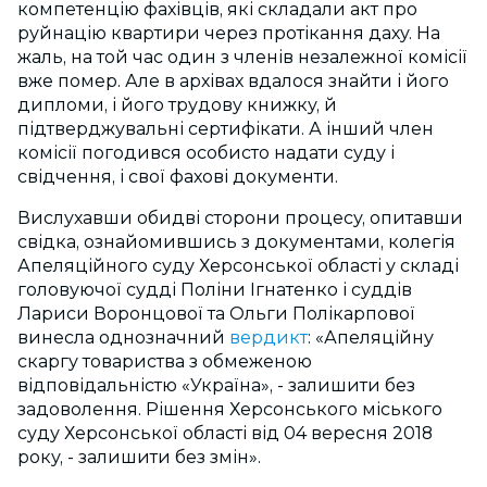
компетенцію фахівців, які складали акт про
руйнацію квартири через протікання даху. На
жаль, на той час один з членів незалежної комісії
вже помер. Але в архівах вдалося знайти і його
дипломи, і його трудову книжку, й
підтверджувальні сертифікати. А інший член
комісії погодився особисто надати суду і
свідчення, і свої фахові документи.
Вислухавши обидві сторони процесу, опитавши
свідка, ознайомившись з документами, колегія
Апеляційного суду Херсонської області у складі
головуючої судді Поліни Ігнатенко і суддів
Лариси Воронцової та Ольги Полікарпової
винесла однозначний
вердикт
: «Апеляційну
скаргу товариства з обмеженою
відповідальністю «Україна», - залишити без
задоволення. Рішення Херсонського міського
суду Херсонської області від 04 вересня 2018
року, - залишити без змін».