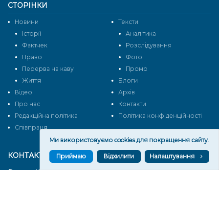
СТОРІНКИ
Новини
Тексти
Історії
Аналітика
Фактчек
Розслідування
Право
Фото
Перерва на каву
Промо
Життя
Блоги
Відео
Архів
Про нас
Контакти
Редакційна політика
Політика конфіденційності
Cпівпраця
Ми використовуємо cookies для покращення сайту.
КОНТАКТИ
Приймаю
Відхилити
Налаштування
Редакційний відділ:
ilona.polesova@gmail.com
vgorunews@gmail.com
lvgoru@gmail.com
team@vgoru.org