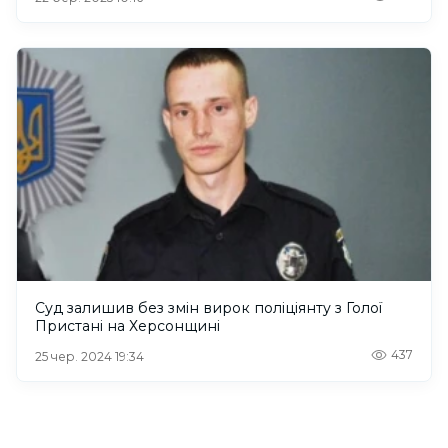
Суд залишив без змін вирок поліціянту з Голої
Пристані на Херсонщині
437
25 чер. 2024 19:34