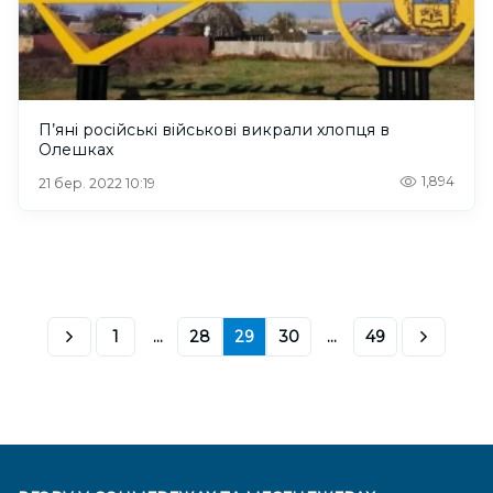
П’яні російські військові викрали хлопця в
Олешках
1,894
21 бер. 2022 10:19
1
...
28
29
30
...
49