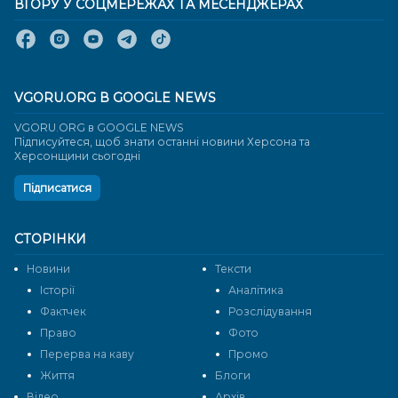
ВГОРУ У СОЦМЕРЕЖАХ ТА МЕСЕНДЖЕРАХ
VGORU.ORG В GOOGLE NEWS
VGORU.ORG в GOOGLE NEWS
Підписуйтеся, щоб знати останні новини Херсона та
Херсонщини сьогодні
Підписатися
СТОРІНКИ
Новини
Тексти
Історії
Аналітика
Фактчек
Розслідування
Право
Фото
Перерва на каву
Промо
Життя
Блоги
Відео
Архів