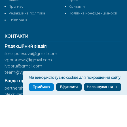
Про нас
Контакти
Редакційна політика
Політика конфіденційності
Cпівпраця
КОНТАКТИ
Редакційний відділ:
ilona.polesova@gmail.com
vgorunews@gmail.com
lvgoru@gmail.com
team@vgoru.org
Ми використовуємо cookies для покращення сайту.
Відділ продажів:
Приймаю
Відхилити
Налаштування
partnership@vgoru.org
oleksiylehen@vgoru.org