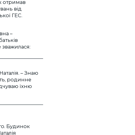
ік отримав
вань від
ької ГЕС.
вна –
батьків
 зважилася:
аталія. – Знаю
ять, родинне
відчуваю їхню
то. Будинок
аталія