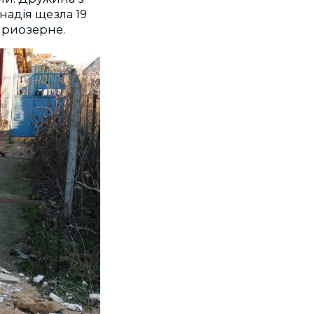
надія щезла 19
 Приозерне.