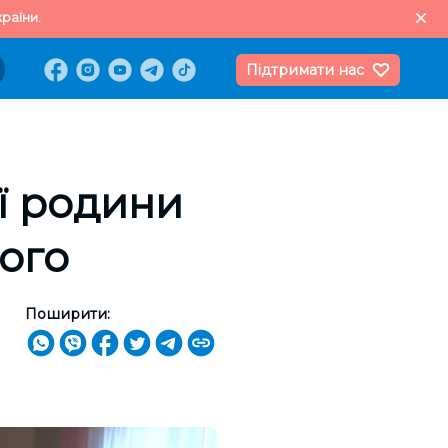
раїни.
Підтримати нас
ї родини
ого
Поширити: