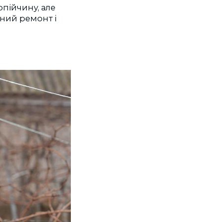
пійчину, але
сний ремонт і