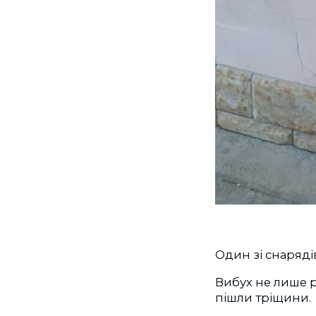
Один зі снарядів
Вибух не лише р
пішли тріщини.