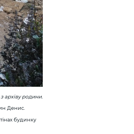
з архіву родини.
син Денис.
тінах будинку