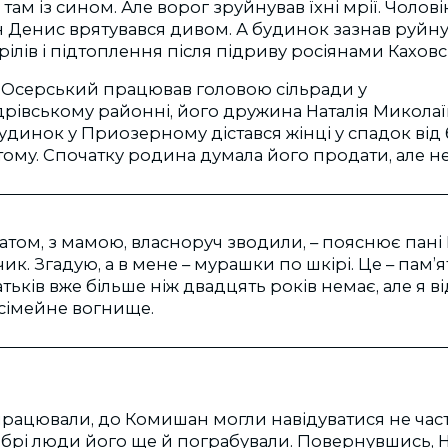
там із сином. Але ворог зруйнував їхні мрії. Чолов
ин Денис врятувався дивом. А будинок зазнав руйну
рілів і підтоплення після підриву росіянами Каховс
ч Осерський працював головою сільради у
рівському районні, його дружина Наталія Миколаї
удинок у Приозерному дістався жінці у спадок від 
тому. Спочатку родина думала його продати, але не
атом, з мамою, власноруч зводили, – пояснює пані Н
ик. Згадую, а в мене – мурашки по шкірі. Це – пам’
Батьків вже більше ніж двадцять років немає, але я 
 сімейне вогнище.
працювали, до Комишан могли навідуватися не час
брі люди його ще й пограбували. Повернувшись, Н