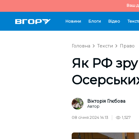
Ваш д
Новини
Блоги
Відео
Текст
Головна
Тексти
Право
Як РФ зру
Осерськи
Вікторія Глєбова
Автор
08 січня 2024 14:13
1,527