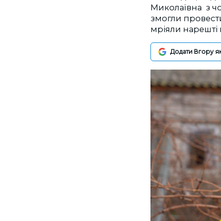
Миколаївна з чо
змогли провести
мріяли нарешті
Додати Вгору я