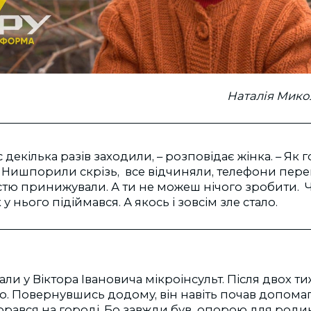
Наталія Мико
декілька разів заходили, – розповідає жінка. – Як г
 Нишпорили скрізь, все відчиняли, телефони пере
стю принижували. А ти не можеш нічого зробити. 
у нього підіймався. А якось і зовсім зле стало.
али у Віктора Івановича мікроінсульт. Після двох ти
. Повернувшись додому, він навіть почав допомаг
орався на городі. Бо завжди був опорою для роди