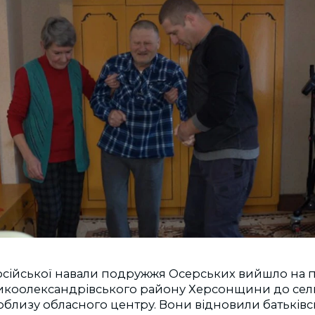
осійської навали подружжя Осерських вийшло на п
ликоолександрівського району Херсонщини до се
близу обласного центру. Вони відновили батьків