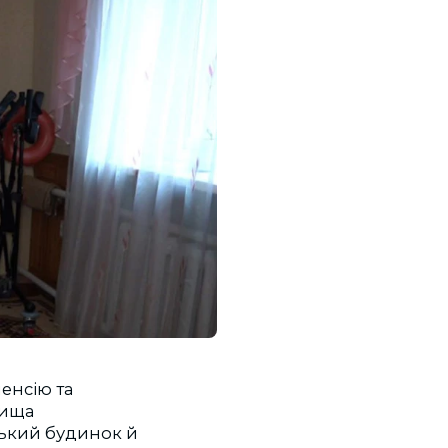
енсію та
лища
ський будинок й