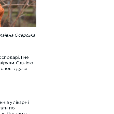
лаївна Осерська.
осподарі. І не
віряли. Однією
Чоловік дуже
жнів у лікарні
ати по
ни. Дружина з