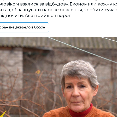
ловіком взялися за відбудову. Економили кожну ко
 газ, облаштувати парове опалення, зробити суча
 відпочити. Але прийшов ворог.
к бажане джерело в Google