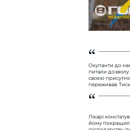
Окупанти до нас 
питали дозволу.
своєю присутні
переживав. Тиск 
Лікарі констатув
йому покращило
господарству, п