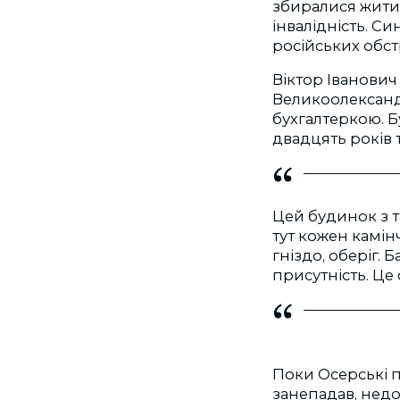
збиралися жити 
інвалідність. С
російських обст
Віктор Іванови
Великоолександ
бухгалтеркою. Б
двадцять років 
Цей будинок з т
тут кожен камінч
гніздо, оберіг. 
присутність. Це
Поки Осерські 
занепадав, недо