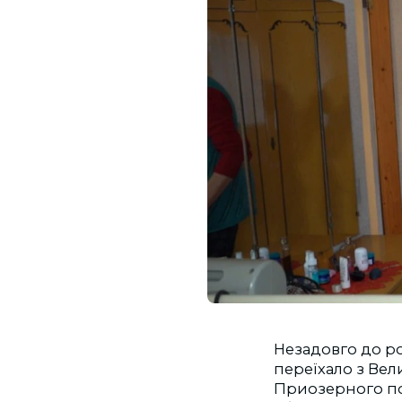
Незадовго до р
переїхало з Ве
Приозерного по