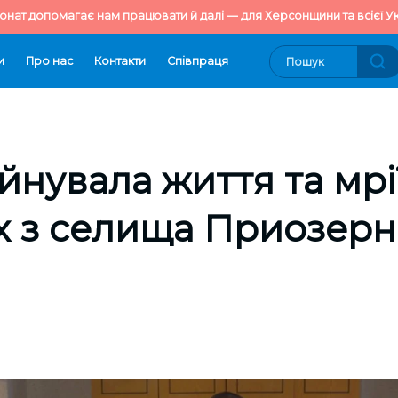
онат допомагає нам працювати й далі — для Херсонщини та всієї Ук
и
Про нас
Контакти
Cпівпраця
йнувала життя та мрі
х з селища Приозерн