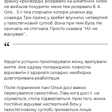
зранку кросворди, розірвало на шматочки. Якби
не вийшов покурити, мене теж розірвало б. А
Оля… З її тіла стирчали чотири уламки від
снаряда. Три прямо у хребет влучили, четвертий
у тазостегновий суглоб. Вона при тямі була. Не
кричала, не стогнала. Просто сказала: “Ніг не
відчуваю”…
Хірурги успішно прооперували жінку, врятували
життя. Але одразу попередили: повністю
відновити її здоров’я складно, необхідна
довготривала реабілітація.
Після поранення пані Ользі досі важко
пересуватися самостійно. Ліва нога досі її не
слухається, стопа підвертається. Крім того, жінка
постійно відчуває нестерпний біль у
тазостегновому суглобі, тримається лише