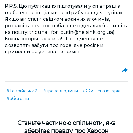
P.P.S.
Цю публікацію підготували у співпраці з
глобальною ініціативою «Трибунал для Путіна».
Якщо ви стали свідком воєнних злочинів,
розкажіть нам про побачене в деталях (напишіть
на пошту:
tribunal_for_putin@helsinki.org.ua
).
Кожна історія важлива! Ці свідчення не
дозволять забути про горе, яке росіяни
принесли на українські землі.
#Таврійський
#права людини
#Життєва історія
#обстріли
Cтаньте частиною спільноти, яка
зберігає правду про Херсон