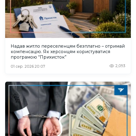
Надав житло переселенцям безплатно – отримай
компенсацію. Як херсонцям користуватися
програмою “Прихисток”
2,093
01 сер. 2026 20:07