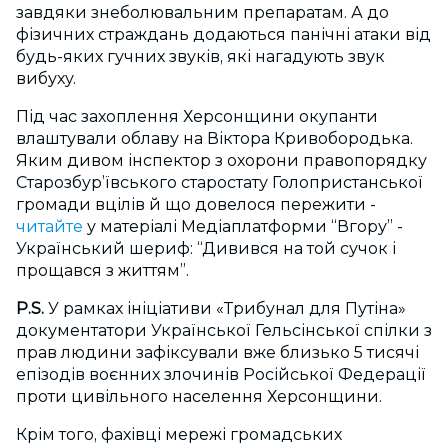
завдяки знеболювальним препаратам. А до
фізичних страждань додаються панічні атаки від
будь-яких гучних звуків, які нагадують звук
вибуху.
Під час захоплення Херсонщини окупанти
влаштували облаву на Віктора Кривобородька.
Яким дивом інспектор з охорони правопорядку
Старозбур’ївського старостату Голопристанської
громади вцілів й що довелося пережити -
читайте
у матеріалі Медіаплатформи “Вгору” -
Український шериф: “Дивився на той сучок і
прощався з життям”.
P.S.
У рамках ініціативи «Трибунал для Путіна»
документатори Української Гельсінської спілки з
прав людини зафіксували вже близько 5 тисячі
епізодів воєнних злочинів Російської Федерації
проти цивільного населення Херсонщини.
Крім того, фахівці мережі громадських