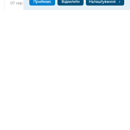
Приймаю
Відхилити
Налаштування
154
07 сер. 2026 20:53
Російські військові пошкодили Покровський
храм у Станіславі на Херсонщині
205
07 сер. 2026 20:37