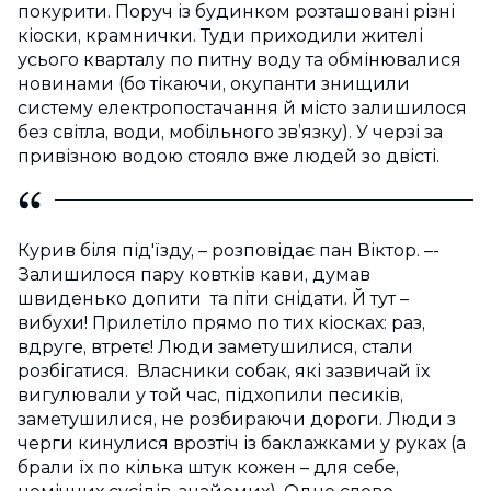
покурити. Поруч із будинком розташовані різні
кіоски, крамнички. Туди приходили жителі
усього кварталу по питну воду та обмінювалися
новинами (бо тікаючи, окупанти знищили
систему електропостачання й місто залишилося
без світла, води, мобільного зв’язку). У черзі за
привізною водою стояло вже людей зо двісті.
Курив біля під'їзду, – розповідає пан Віктор. –-
Залишилося пару ковтків кави, думав
швиденько допити та піти снідати. Й тут –
вибухи! Прилетіло прямо по тих кіосках: раз,
вдруге, втретє! Люди заметушилися, стали
розбігатися. Власники собак, які зазвичай їх
вигулювали у той час, підхопили песиків,
заметушилися, не розбираючи дороги. Люди з
черги кинулися врозтіч із баклажками у руках (а
брали їх по кілька штук кожен – для себе,