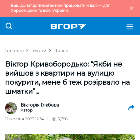
Ваш донат допомагає нам працювати й далі — для
Херсонщини та всієї України.
Головна
Тексти
Право
Віктор Кривобородько: “Якби не
вийшов з квартири на вулицю
покурити, мене б теж розірвало на
шматки”...
Вікторія Глєбова
Автор
12 жовтня 2023 12:54
3,798