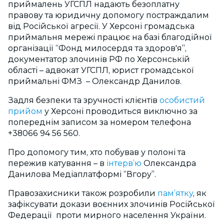
приймалень УГСПЛ надають безоплатну
правову та юридичну допомогу постраждалим
від Російської агресії. У Херсоні громадська
приймальня мережі працює на базі благодійної
організації “Фонд милосердя та здоров'я”,
документатор злочинів РФ по Херсонській
області – адвокат УГСПЛ, юрист громадської
приймальні ФМЗ – Олександр Данилов.
Задля безпеки та зручності клієнтів
особистий
прийом
у Херсоні проводиться виключно за
попереднім записом за номером телефона
+38066 94 56 560.
Про допомогу тим, хто побував у полоні та
пережив катування – в
інтерв’ю
Олександра
Данилова Медіаплатформі “Вгору”.
Правозахисники також розробили
пам’ятку
, як
зафіксувати докази воєнних злочинів Російської
Федерації проти мирного населення України.