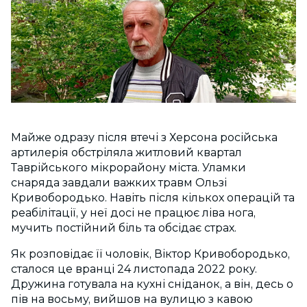
Майже одразу після втечі з Херсона російська
артилерія обстріляла житловий квартал
Таврійського мікрорайону міста. Уламки
снаряда завдали важких травм Ользі
Кривобородько. Навіть після кількох операцій та
реабілітації, у неї досі не працює ліва нога,
мучить постійний біль та обсідає страх.
Як розповідає її чоловік, Віктор Кривобородько,
сталося це вранці 24 листопада 2022 року.
Дружина готувала на кухні сніданок, а він, десь о
пів на восьму, вийшов на вулицю з кавою