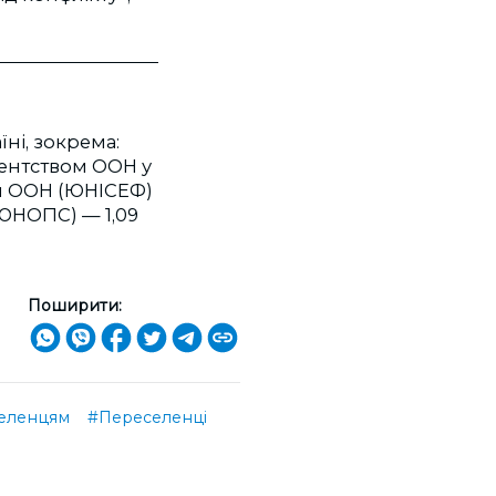
ні, зокрема:
гентством ООН у
ом ООН (ЮНІСЕФ)
(ЮНОПС) — 1,09
Поширити:
еленцям
#Переселенці