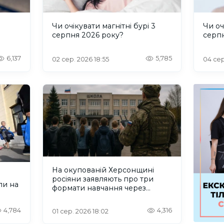
и
Чи очікувати магнітні бурі 3
Чи оч
серпня 2026 року?
серп
6,137
5,785
02 сер. 2026 18:55
04 сер
На окупованій Херсонщині
росіяни заявляють про три
ли на
формати навчання через
проблеми зі світлом та
інтернетом
4,784
4,316
01 сер. 2026 18:02