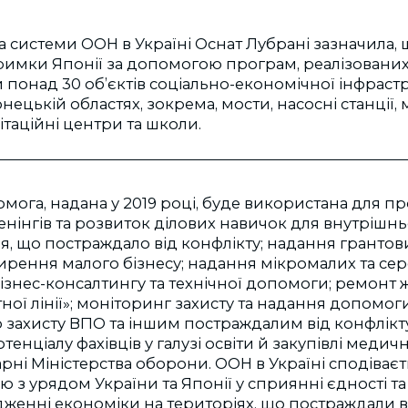
системи ООН в Україні Оснат Лубрані зазначила, щ
тримки Японії за допомогою програм, реалізовани
понад 30 об’єктів соціально-економічної інфраст
нецькій областях, зокрема, мости, насосні станції,
ітаційні центри та школи.
мога, надана у 2019 році, буде використана для 
енінгів та розвиток ділових навичок для внутріш
ня, що постраждало від конфлікту; надання грантов
ирення малого бізнесу; надання мікромалих та сер
ізнес-консалтингу та технічної допомоги; ремонт
ної лінії»; моніторинг захисту та надання допомоги
 захисту ВПО та іншим постраждалим від конфлікт
енціалу фахівців у галузі освіти й закупівлі медич
рні Міністерства оборони. ООН в Україні сподіваєт
ю з урядом України та Японії у сприянні єдності та
дженні економіки на територіях, що постраждали в