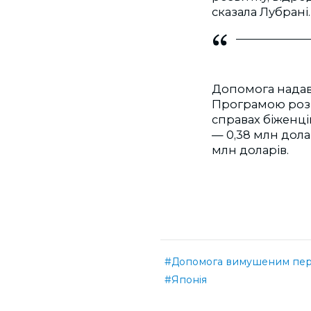
сказала Лубрані.
Допомога надав
Програмою розв
справах біженц
— 0,38 млн дола
млн доларів.
#Допомога вимушеним пе
#Японія