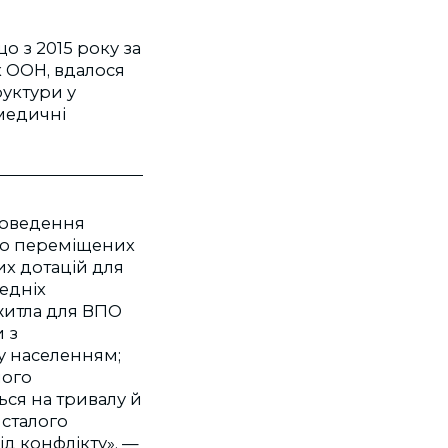
о з 2015 року за
х ООН, вдалося
руктури у
 медичні
проведення
ньо переміщених
их дотацій для
едніх
 житла для ВПО
 з
у населенням;
ного
ься на тривалу й
 сталого
ід конфлікту», —