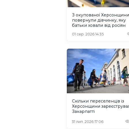
З окупованої Херсонщин
повернули дівчинку, яку
батьки ховали від росіян
01 сер. 2026 14:35
Скільки переселенців із
Херсонщини зареєструва
Закарпатті
31 лип. 2026 17:06