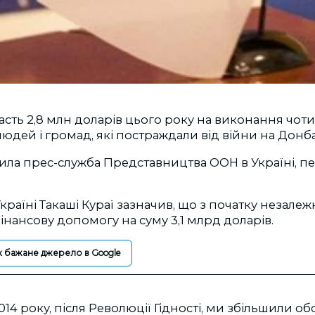
асть 2,8 млн доларів цього року на виконання чот
юдей і громад, які постраждали від війни на Донба
ла прес-служба Представництва ООН в Україні, пе
країні Такаші Кураї зазначив, що з початку незалеж
фінансову допомогу на суму 3,1 млрд доларів.
к бажане джерело в Google
14 року, після Революції Гідності, ми збільшили об