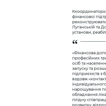
Ккоординаторка 
фінансової під
реконструювати 
Луганській та До
установи, реабіл
«Фінансова допо
професійних тр
осіб та населен
запуску та розш
підприємств з б
вздовж «контакт
індивідуального
нарощування пот
обладнання ліка
плідну співпрац
розвитку, відро