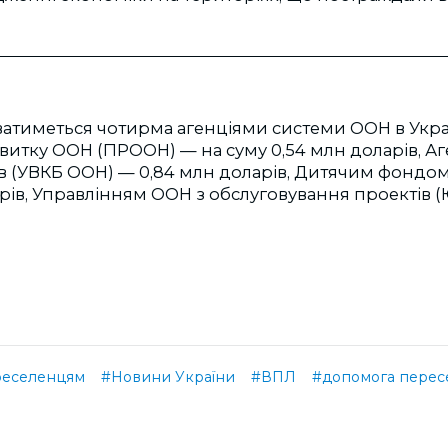
атиметься чотирма агенціями системи ООН в Украї
итку ООН (ПРООН) — на суму 0,54 млн доларів, А
ів (УВКБ ООН) — 0,84 млн доларів, Дитячим фонд
рів, Управлінням ООН з обслуговування проектів 
реселенцям
#Новини України
#ВПЛ
#допомога перес