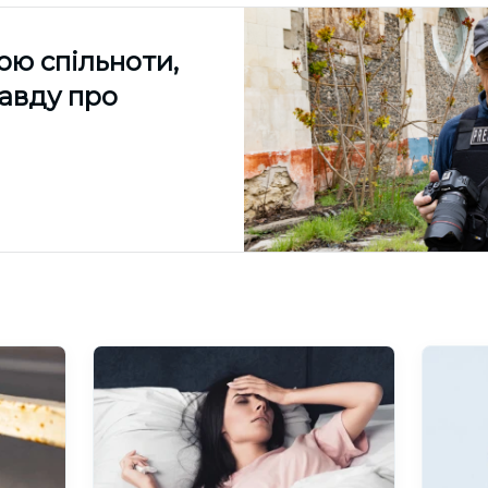
ою спільноти,
равду про