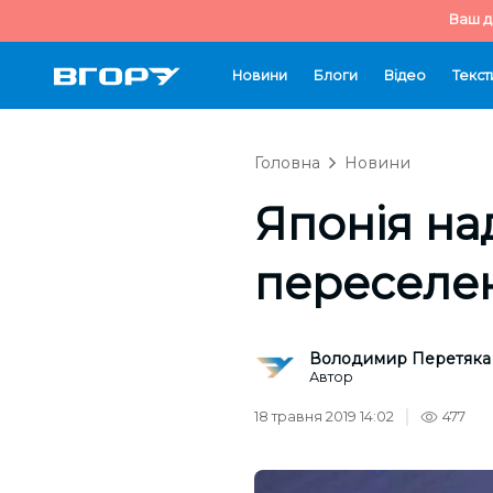
Ваш д
Новини
Блоги
Відео
Текст
Головна
Новини
Японія на
переселен
Володимир Перетяка
Автор
18 травня 2019 14:02
477