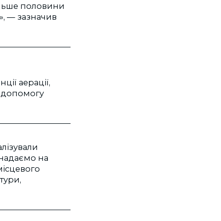
більше половини
», — зазначив
ції аерації,
а допомогу
алізували
 надаємо на
місцевого
тури,