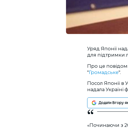
Уряд Японії над
для підтримки л
Про це повідоми
"
Громадське
".
Посол Японії в У
надала Україні 
Додати Вгору я
«Починаючи з 20