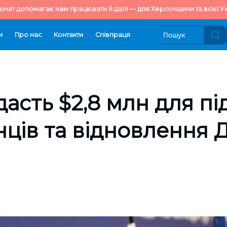
онат допомагає нам працювати й далі — для Херсонщини та всієї Ук
и
Про нас
Контакти
Cпівпраця
дасть $2,8 млн для п
ців та відновлення 