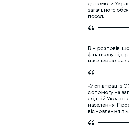
допомоги Україн
загального обся
посол.
Він розповів, щ
фінансову підтр
населенню на сх
«У співпраці з
допомогу на заг
східній Україні
населення. Прое
відновлення лік