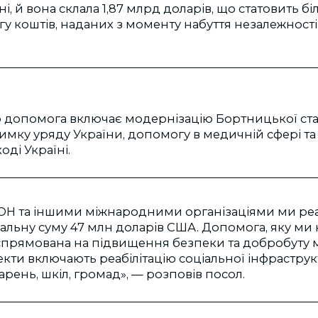
і, й вона склала 1,87 млрд доларів, що статовить 
гу коштів, наданих з моменту набуття незалежності
о допомога включає модернізацію Бортницької стан
имку уряду України, допомогу в медичній сфері т
оді Україні.
 ООН та іншими міжнародними організаціями ми ре
альну суму 47 млн доларів США. Допомога, яку ми
, спрямована на підвищення безпеки та добробуту 
кти включають реабілітацію соціальної інфраструк
арень, шкіл, громад», — розповів посол.