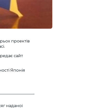
ирьох проектів
сі.
редає сайт
ності Японія
сяг наданої