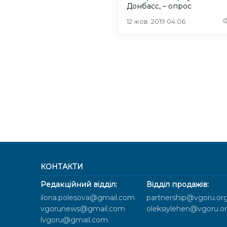
Донбасс, – опрос
12 жов. 2019 04:06
КОНТАКТИ
Редакційний відділ:
Відділ продажів:
ilona.polesova@gmail.com
partnership@vgoru.or
vgorunews@gmail.com
oleksiylehen@vgoru.o
lvgoru@gmail.com