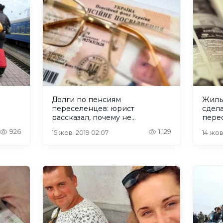
Долги по пенсиям
Жиль
переселенцев: юрист
сдела
рассказал, почему не
пере
исполняются решения суда
926
1,129
15 жов. 2019 02:07
14 жов.