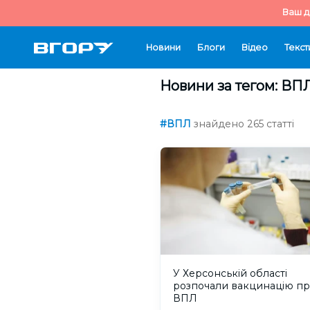
Ваш д
Новини
Блоги
Відео
Текст
Новини за тегом: ВП
#ВПЛ
знайдено 265 статті
У Херсонській області
розпочали вакцинацію п
ВПЛ