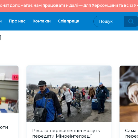
онат допомагає нам працювати й далі — для Херсонщини та всієї Ук
и
Про нас
Контакти
Cпівпраця
Л
роти
Реєстр переселенців можуть
Сама 
передати Мінреінтеграції
пере