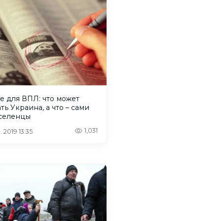
е для ВПЛ: что может
ть Украина, а что – сами
селенцы
1,031
 2019 13:35