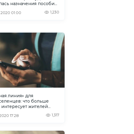
лась назначения пособия
1,230
. 2020 01:00
чая линия» для
селенцев: что больше
о интересует жителей
асса
1,317
 2020 17:28