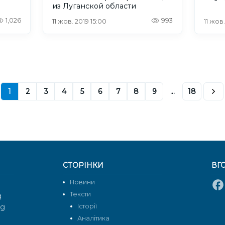
из Луганской области
1,026
993
11 жов. 2019 15:00
11 жов
1
2
3
4
5
6
7
8
9
...
18
СТОРІНКИ
ВГ
Новини
Тексти
g
rg
Історії
Аналітика