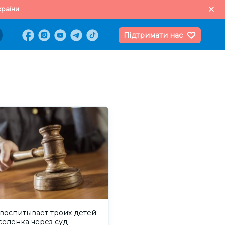
раїни.
Підтримати нас
воспитывает троих детей:
селенка через суд