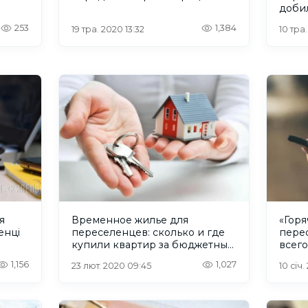
доби
ВПЛ
253
1,384
19 тра. 2020 13:32
10 тра
я
Временное жилье для
«Горя
енці
переселенцев: сколько и где
пере
купили квартир за бюджетные
всег
средства
Донб
1,156
1,027
23 лют. 2020 09:45
10 січ.