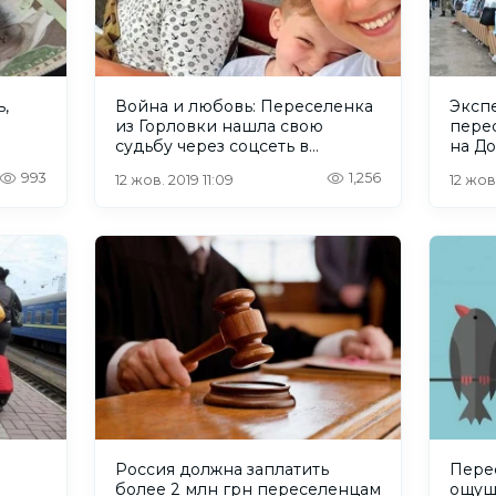
,
Война и любовь: Переселенка
Экспе
из Горловки нашла свою
пере
судьбу через соцсеть в
на Д
батальоне «Донбасс»
993
1,256
12 жов. 2019 11:09
12 жов
Россия должна заплатить
Пере
более 2 млн грн переселенцам
ощущ