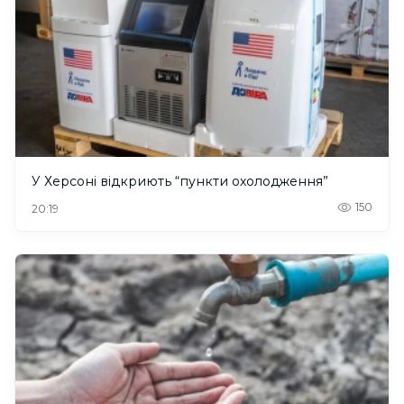
У Херсоні відкриють “пункти охолодження”
150
20:19