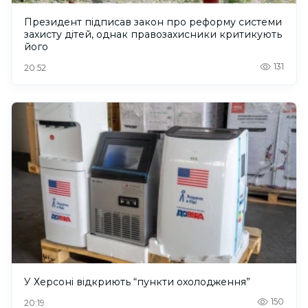
Президент підписав закон про реформу системи
захисту дітей, однак правозахисники критикують
його
131
20:52
У Херсоні відкриють “пункти охолодження”
150
20:19