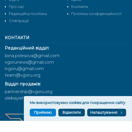
Про нас
Контакти
Редакційна політика
Політика конфіденційності
Cпівпраця
КОНТАКТИ
Редакційний відділ:
ilona.polesova@gmail.com
vgorunews@gmail.com
lvgoru@gmail.com
team@vgoru.org
Відділ продажів:
partnership@vgoru.org
oleksiylehen@vgoru.org
Ми використовуємо cookies для покращення сайту.
Приймаю
Відхилити
Налаштування