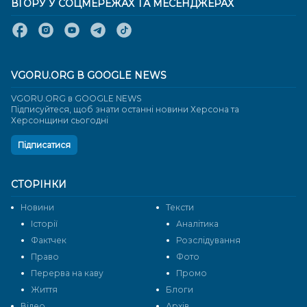
ВГОРУ У СОЦМЕРЕЖАХ ТА МЕСЕНДЖЕРАХ
VGORU.ORG В GOOGLE NEWS
VGORU.ORG в GOOGLE NEWS
Підписуйтеся, щоб знати останні новини Херсона та
Херсонщини сьогодні
Підписатися
СТОРІНКИ
Новини
Тексти
Історії
Аналітика
Фактчек
Розслідування
Право
Фото
Перерва на каву
Промо
Життя
Блоги
Відео
Архів