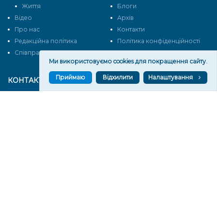
Життя
Блоги
Відео
Архів
Про нас
Контакти
Редакційна політика
Політика конфіденційності
Cпівпраця
Ми використовуємо cookies для покращення сайту.
Приймаю
Відхилити
Налаштування
КОНТАКТИ
Редакційний відділ:
ilona.polesova@gmail.com
vgorunews@gmail.com
lvgoru@gmail.com
team@vgoru.org
Відділ продажів:
partnership@vgoru.org
oleksiylehen@vgoru.org