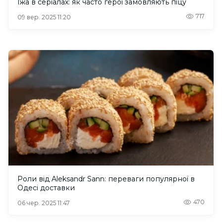
Їжа в серіалах: як часто герої замовляють піцу
717
09 вер. 2025 11:20
Роли від Aleksandr Sann: переваги популярної в
Одесі доставки
470
06 чер. 2025 11:47