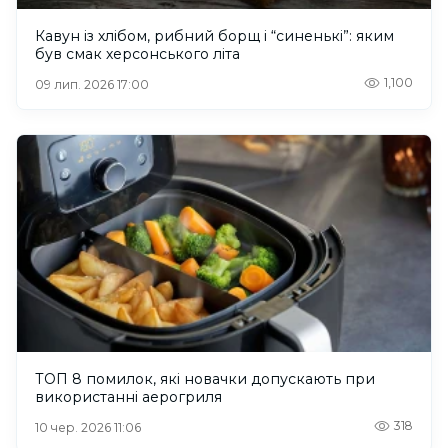
Кавун із хлібом, рибний борщ і “синенькі”: яким
був смак херсонського літа
1,100
09 лип. 2026 17:00
ТОП 8 помилок, які новачки допускають при
використанні аерогриля
318
10 чер. 2026 11:06