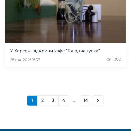
У Херсоні відкрили кафе “Голодна гуска”
1,382
25 тра. 2025 15:37
1
2
3
4
...
14